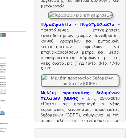
οργάνωσης του δικτύου συλλογής και
μεταφοράς.
Πυρασφάλεια - Πυροπροστασία -
Υφιστάμενες επιχειρήσεις
εκπαιδευτήριων, χώρων συνάθροισης
κοινού, γραφείων και εμπορικών
καταστημάτων οφείλουν να
επανακαθορίσουν μέτρα και μέσα
πυροπροστασίας σύμφωνα με τις
νέες διατάξεις (ΠΥΔ 16/15, 3/15, 17/16
& /17).
Μελέτη προστασίας δεδομένων
πελατών (GDPR) -
Στις 25-05-2018
τίθεται σε εφαρμογή ο
νέος
ευρωπαϊκός κανονισμός προστασίας
δεδομένων (GDPR), σύμφωνα με τον
οποίο όλες οι επιχειρήσεις με
Ευρωπαίους πελάτες
(περιλαμβανομένων και των
Ελλήνων) θα πρέπει να μπορούν να