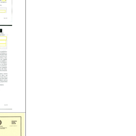
τεχνικό ασφαλείας εγγεγραμμένο
στο μητρώο της επιθεώρησης
εργασίας (Ν. 3850/10, άρθρα 12, 42,
43)
Μελέτη - άδεια διάθεσης υγρών
αποβλήτων -
Για όλες τις
επιχειρήσεις του νομού Θεσσαλονίκης
η ΕΥΑΘ ζητάει υγειονολογική μελέτη
(πτυχιούχου μελετητή) παραγωγής /
επεξεργασίας / διάθεσης υγρών
αποβλήτων, προκειμένου να εκδώσει
την άδεια διάθεσης - σύνδεσης με το
δίκτυο αποχέτευσης (ειδικός
κανονισμός αποχέτευσης ΦΕΚ
1793Β-2018).
.