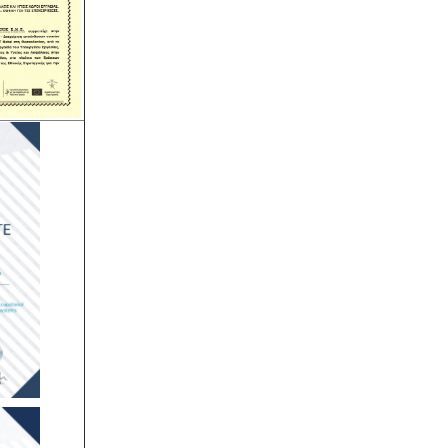
Ηλεκτροδότηση αρδευτικών
γεωτρήσεων -
Για την ηλεκτροδότηση
αγροτικών γεωτρήσεων ή
εγκαταστάσεων και την εφαρμογή
χαμηλού αγροτικού τιμολογίου είναι
υποχρεωτική η έκδοση άδειας χρήσης
νερού και του Δελτίου
Γεωργοτεχνικών και
Γεωργοοικονομικών Στοιχείων.
.