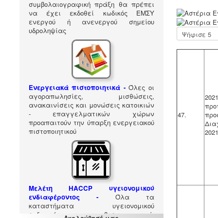
συμβολαιογραφική πράξη θα πρέπει
Α
να έχει εκδοθεί κωδικός ΕΜΣΥ
ξ
ενεργού ή ανενεργού σημείου
ι
υδροληψίας
Παρακαλώ
ο
αξιολογήστε
λ
ό
γ
η
σ
Ενεργειακά πιστοποιητικά -
Όλες οι
η
αγοραπωλησίες, μισθώσεις,
20
Χ
ανακαινίσεις και μονώσεις κατοικιών
πρ
ρ
- επαγγελματικών χώρων
47.
προ
ή
προαπαιτούν την ύπαρξη ενεργειακού
Δια
σ
πιστοποιητικού
202
τ
η
:
5
/
Μελέτη HACCP υγειονομικού
ενδιαφέροντος
-
Όλα τα
5
καταστήματα υγειονομικού
ενδιαφέροντος, βρεφονηπιακοί,
Ακολούθησέ μας