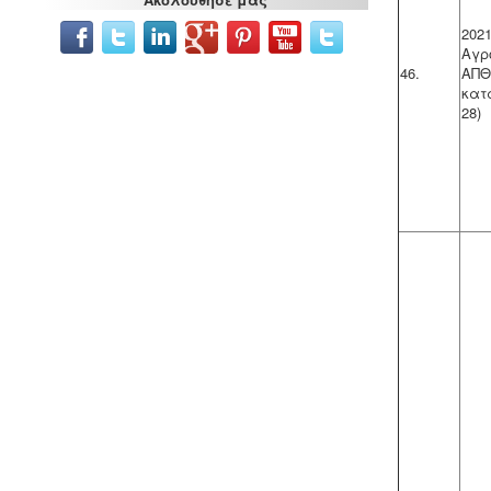
μονάδες φροντίδας, παλιά & νέα,
υποχρεούνται να διαθέτουν μελέτη
202
διεργασιών HACCP από
Αγρ
επαγγελματία
46.
ΑΠ
υγειονολόγο (απόφαση
Υ1γ/ΓΠ/
κατ
οικ.47829/17
).
28)
Υγρά απόβλητα παραγωγής
καλλυντικών - Υπολογισμός χημικά
απαιτούμενου οξυγόνου -
.
Τα υγρά
απόβλητα από την παραγωγή
καλλυντικών ελέγχονται ως προς τις
απαιτήσεις επεξεργασίας μέσα από
ειδική μελέτη επεξεργασίας και
διάθεσης πριν την σύνδεση με το
κεντρικό δίκτυο αποχέτευσης.