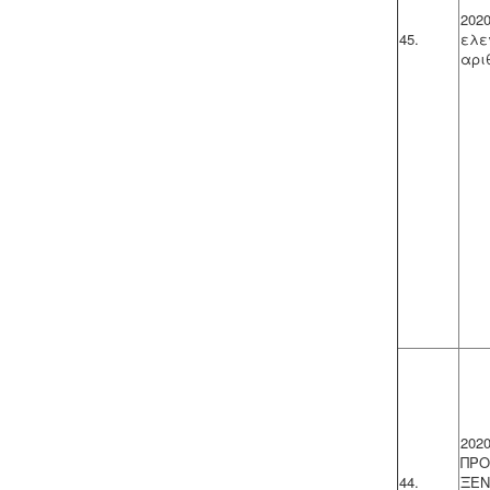
202
45.
ελε
αρι
Μελέτη περιβαλλοντικών
επιπτώσεων -
Τα περισσότερα είδη
επιχειρήσεων προκειμένου να
εγκατασταθούν ή συνεχίσουν να
λειτουργούν χρειάζονται
περιβαλλοντική άδεια σε ισχύ. Η
άδεια εκδίδεται μετά από την
έγκριση της σχετικής μελέτης
περιβαλλοντικών επιπτώσεων.
Τακτοποίηση εξ αδιαιρέτου εκτός
σχεδίου -
Σύμφωνα με τις από 12-06-
2018 νέες διατάξεις του νόμου
202
4495/2017 τα εκτός σχεδίου εξ
ΠΡΟ
αδιαιρέτου μπορούν να προχωρήσουν
44.
ΞΕ