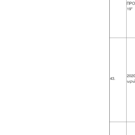
σε σύσταση διαίρεσης ιδιοκτησίας
ΠΡΟ
κατόπιν αγωγής στο πρωτοδικείο από
19"
το 65% των συνιδιοκτητών.
.
Μελέτη επικινδυνότητας λεγιονέλλα
-
.
Η υγειονομική αναγνώριση και
μελέτη εκτίμησης του κινδύνου από
202
την λεγιονέλλα στις υδρεύσεις
43.
ωρώ
ξενοδοχειακών κτιρίων επιβάλλεται
από τις νέες υγειονομικές διατάξεις
του Υπουργείου Υγείας.