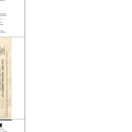
και της ασφάλισης περιβαλλοντικής
ευθύνης.
Άδεια λειτουργίας catering -
Τα
catering αδειοδοτούνται ως
επαγγελματικά εργαστήρια με
προαπαιτούμενη κτηνιατρική άδεια
λειτουργίας η οποία συνοδεύεται από
πλήρη μελέτη HACCP, σύμφωνα με
τον ευρωπαϊκό κανονισμό 853/2004.
Σύστημα διαχείρισης ποιότητας
ISO
-
Πολλές επιχειρήσεις
προκειμένου να είναι ελκυστικές στο
πελατειακό κοινό χρειάζεται να
πιστοποιηθούν κατά ISO
. Αυτό είτε
απαιτείται για δουλειές με το
δημόσιο (δημοπρασίες) ή από τη