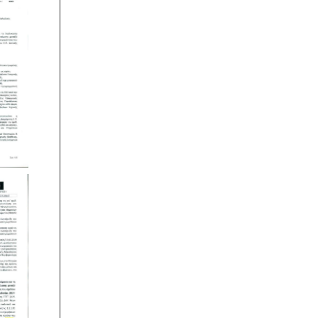
νομοθεσία (τρόφιμα-ποτά) ή αποτελεί
κανόνα της αγοράς (εξαγωγές).
Κλειδί στην διαδικασία είναι η
μελέτη διαχείρισης ποιότητας.
Ερωτηματολόγιο ΕΟΦ για
καλλυντικά -
.
Ο σχεδιασμός και η
λειτουργία ενός εργαστηρίου ή
βιομηχανίας καλλυντικών υπάγεται
στο πρότυπο GMP Καλής
Παρασκευαστικής Πρακτικής και
ρυθμίζεται από τον Ευρωπαϊκό
Κανονισμό 1223/2009.
Τεχνικός ασφαλείας στην εργασία
-
Όλες οι επιχειρήσεις έχουν την
υποχρέωση να διαθέτουν μελέτη
επικινδυνότητας από επαγγελματία