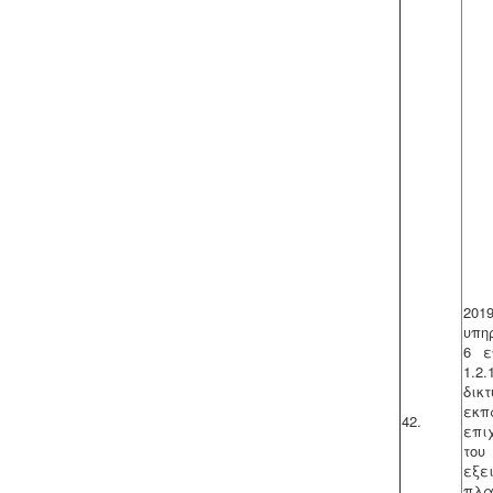
Μελέτη και εγκατάσταση
λιποσυλλέκτη -
Για τις επιχειρήσεις
μαζικής εστίασης, η χρήση
λιποσυλλέκτη, κατόπιν
υγειονολογικής μελέτης, συμβατής με
τα πρότυπα DIN 1986-100α, EN 1825-
1+2, DIN 4040-100 είναι υποχρεωτική
από την υγειονομική διάταξη Υ1γ / ΓΠ /
οικ. 47829 / 17
.
Συλλογή - μεταφορά και
επεξεργασία ζωικών υποπροϊόντων
201
-
Η διαχείριση ζωικών υποπροϊόντων
υπη
διέπεται από τον Κανονισμό (ΕΚ)
6 ε
αριθ. 1069/2009 και αρμόδιες είναι οι
1.2
κτηνιατρικές υπηρεσίες. Τα
δικ
αδρανοποιημένα ζωικά υποπροϊόντα
εκ
42.
θεωρούνται μη επικίνδυνα απόβλητα
επι
και περιλαμβάνονται στον κατάλογο
του
ΕΚΑ
.
εξε
πλ