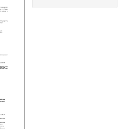
αποδείξουν, με την αναλογούσα
μελέτη προστασίας δεδομένων, ότι
συμμορφώνονται με τις νέες
απαιτήσεις
Μελέτη πισίνας / κολυμβητικής
δεξαμενής -
Οι πισίνες είναι χημικές
εγκαταστάσεις επεξεργασίας νερού
σύμφωνα με το προεδρικό διάταγμα
ΠΔ 274/97. Για την λειτουργία της
πισίνας απαιτείται υγειονολογική -
χημικοτεχνική μελέτη και κανονισμός
λειτουργίας - ασφαλείας. Η άδεια
λειτουργίας εκδίδεται με διαδικασίες
γνωστοποίησης.
Κανονισμός λειτουργίας
τουριστικού καταλύματος
-
Τα