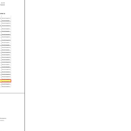
τουριστικά καταλύματα (ξενοδοχεία,
ενοικιαζόμενα, κάμπινγκ)
μοριοδοτούνται κατά την πιστοποίηση
κατάταξης σε κατηγορία άστρων ή
κλειδιών για τον κανονισμό
λειτουργίας που διακανονίζει
θέματα πολιτικής παραπόνων,
υποδοχής, περιβάλλοντος και
καθαριότητας.
Συλλογή και μεταφορά λιπαντικών
- ορυκτέλαιων
Η δραστηριότητα
συλλογής και μεταφοράς
επικίνδυνων
χρησιμοποιημένων
ορυκτέλαιων - λιπαντικών ασκείται
μετά από την έκδοση άδειας
επικινδύνων. Η άδεια εκδίδεται μετά
από την έγκριση της σχετικής
περιβαλλοντικής μελέτης οργάνωσης
του δικτύου συλλογής και μεταφοράς