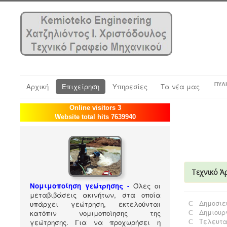
ΠΎΛ
Αρχική
Επιχείρηση
Υπηρεσίες
Τα νέα μας
Online visitors 3
Website total hits 7639940
Τεχνικό Άρ
Νομιμοποίηση γεώτρησης -
Όλες οι
μεταβιβάσεις ακινήτων, στα οποία
Δημοσιεύ
υπάρχει γεώτρηση, εκτελούνται
Δημιουργ
κατόπιν νομιμοποίησης της
Τελευτα
γεώτρησης. Για να προχωρήσει η