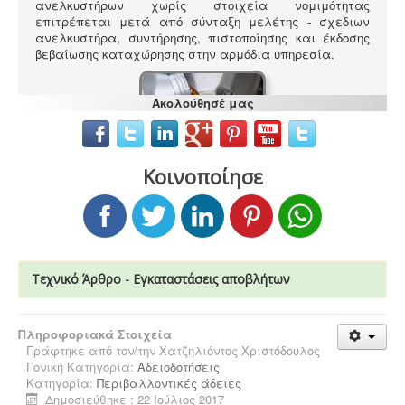
ανελκυστήρων χωρίς στοιχεία νομιμότητας
επιτρέπεται μετά από σύνταξη μελέτης - σχεδιων
ανελκυστήρα, συντήρησης, πιστοποίησης και έκδοσης
βεβαίωσης καταχώρησης στην αρμόδια υπηρεσία.
Ακολούθησέ μας
Συλλογή και μεταφορά λιπαντικών - ορυκτέλαιων
Η
Κοινοποίησε
δραστηριότητα συλλογής και μεταφοράς
επικίνδυνων
χρησιμοποιημένων ορυκτέλαιων - λιπαντικών ασκείται
μετά από την έκδοση άδειας επικινδύνων. Η άδεια
εκδίδεται μετά από την έγκριση της σχετικής
περιβαλλοντικής μελέτης οργάνωσης του δικτύου
συλλογής και μεταφοράς και της ασφάλισης
περιβαλλοντικής ευθύνης.
Τεχνικό Άρθρο - Εγκαταστάσεις αποβλήτων
Πληροφοριακά Στοιχεία
Γράφτηκε από τον/την
Χατζηλιόντος Χριστόδουλος
Γονική Κατηγορία:
Αδειοδοτήσεις
Κατηγορία:
Περιβαλλοντικές άδειες
Άδεια λειτουργίας catering -
Τα catering
Δημοσιεύθηκε : 22 Ιούλιος 2017