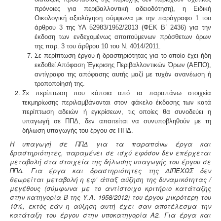
πρόνοιες για περιβαλλοντική αδειοδότηση), η Ειδική
Οικολογική αξιολόγηση σύμφωνα με την παράγραφο 1 του
άρθρου 3 της ΥΑ 52983/1952/2013 (ΦΕΚ Β΄ 2436) για την
έκδοση των ενδεχομένως απαι­τούμενων πρόσθετων όρων
της παρ. 3 του άρθρου 10 του Ν. 4014/2011.
Σε περίπτωση έργου ή δραστηριότητας για το οποίο έχει ήδη
εκδοθεί Απόφαση Έγκρισης Περιβαλλο­ντικών Όρων (ΑΕΠΟ),
αντίγραφο της απόφασης αυτής μαζί με τυχόν ανανέωση ή
τροποποίησή της.
Σε περίπτωση που κάποια από τα παραπάνω στοι­χεία
τεκμηρίωσης περιλαμβάνονται στον φάκελο έκ­δοσης των κατά
περίπτωση αδειών ή εγκρίσεων, τις οποίες θα συνοδεύει η
υπαγωγή σε ΠΠΔ, δεν απαιτείται να συνυποβληθούν με τη
δήλωση υπαγωγής του έργου σε ΠΠΔ.
Η υπαγωγή σε ΠΠΔ για τα παραπάνω έργα και
δραστηριότητες, παραμένει σε ισχύ εφόσον δεν επέρχεται
μεταβολή στα στοιχεία της δήλωσης υπαγωγής του έργου σε
ΠΠΔ. Για έργα και δραστηριότητες της ΔΙΠΕΧΩΣ δεν
θεωρείται μεταβολή η εφ’ άπαξ αύξηση της δυναμικότητας /
μεγέθους (σύμφωνα με το αντίστοιχο κριτήριο κατάταξης
στην κατηγορία Β της Υ.Α. 1958/2012) του έργου μικρότερη του
10%, εκτός εάν η αύξηση αυτή έχει σαν αποτέλεσμα την
κατάταξη του έργου στην υποκατηγορία Α2. Για έργα και