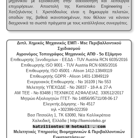
μηχανικού με εξειδίκευση στην αδειοδότηση και λειτουργία
επιχειρήσεων.
Αποστολή της Kemioteko Engineering -
Χατζηλιόντος Ι. Χριστόδουλος είναι η δημιουργία πελατών,
οπαδών της, βαθειά ικανοποιημένων, που θέλουν να κάνουν
διαχρονικά τα σωστά πράγματα με τους κατάλληλους συνεργάτες.
Διπλ. Χημικός Μηχανικός ΕΜΠ - Msc Περιβαλλοντικού
Σχεδιασμού
Αγρονόμος Τοπογράφος Μηχανικός ΑΠΘ - 5ο Εξάμηνο
Επιθεωρητής Ξενοδοχείων - ΕΕΔΔ - TUV Austria RCN 6035/2016
Επιθεωρητής ISO 9001 - TUV Austria RCN 6065/2016
Επιθεωρητής ISO 45001 - Alison 1412-13849119
Επιθεωρητής GDPR - Alison 1401-13849119
Ενεργειακός Επιθεωρητής - No 16109 | No 553
Μελετητής ΥΠΕΧΩΔΕ - No 26837 - 18-A & 27-A
ΑΜ ΤΕΕ - No 83488 | ΤΕΧΝΙΚΟΣ ΑΣΦΑΛΕΙΑΣ. 330512/2017
Μητρώο Αξιολογητών ΓΓΕΤ- No 14856/95711/08-06-17
Ελεγκτής Δόμησης - No 4517
τηλ +302399-022359
Βασ Πιτσούλη 1, TK 63080, Νέα Καλλικράτεια
Χαλκιδική, Ελλάδα |
http://kemioteko.gr
Μελετητικές Υπηρεσίες Βιομηχανικών & Περιβαλλοντικών
Εγκαταστάσεων
: