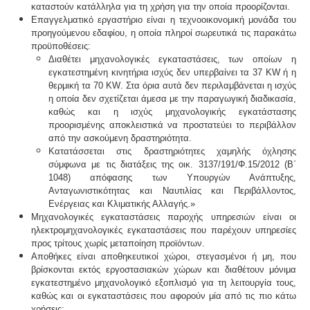
καταστούν κατάλληλα για τη χρήση για την οποία προορίζονται.
Επαγγελματικό εργαστήριο είναι η τεχνοοικονομική μονάδα του
προηγούμενου εδαφίου, η οποία πληροί σωρευτικά τις παρακάτω
προϋποθέσεις:
Διαθέτει μηχανολογικές εγκαταστάσεις, των οποίων η
εγκατεστημένη κινητήρια ισχύς δεν υπερβαίνει τα 37
KW
ή η
θερμική τα 70
KW
. Στα όρια αυτά δεν περιλαμβάνεται η ισχύς
η οποία δεν σχετίζεται άμεσα με την παραγωγική διαδικασία,
καθώς και η ισχύς μηχανολογικής εγκατάστασης
προορισμένης αποκλειστικά να προστατεύει το περιβάλλον
από την ασκούμενη δραστηριότητα.
Κατατάσσεται στις δραστηριότητες χαμηλής όχλησης
σύμφωνα με τις διατάξεις της οικ. 3137/191/Φ.15/2012 (Β΄
1048) απόφασης των Υπουργών Ανάπτυξης,
Ανταγωνιστικότητας και Ναυτιλίας και Περιβάλλοντος,
Ενέργειας και Κλιματικής Αλλαγής.»
Μηχανολογικές εγκαταστάσεις παροχής υπηρεσιών είναι οι
ηλεκτρομηχανολογικές εγκαταστάσεις που παρέχουν υπηρεσίες
προς τρίτους χωρίς μεταποίηση προϊόντων.
Αποθήκες είναι αποθηκευτικοί χώροι, στεγασμένοι ή μη, που
βρίσκονται εκτός εργοστασιακών χώρων και διαθέτουν μόνιμα
εγκατεστημένο μηχανολογικό εξοπλισμό για τη λειτουργία τους,
καθώς και οι εγκαταστάσεις που αφορούν μία από τις πιο κάτω
χρήσεις: