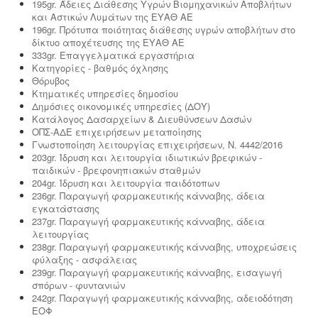
195gr. Άδειες Διάθεσης Υγρών Βιομηχανικών Αποβλήτων
και Αστικών Λυμάτων της ΕΥΑΘ ΑΕ
196gr. Πρότυπα ποιότητας διάθεσης υγρών αποβλήτων στο
δίκτυο αποχέτευσης της ΕΥΑΘ ΑΕ
333gr. Επαγγελματικά εργαστήρια
Κατηγορίες - βαθμός όχλησης
Θόρυβος
Κτηματικές υπηρεσίες δημοσίου
Δημόσιες οικονομικές υπηρεσίες (ΔΟΥ)
Κατάλογος Δασαρχείων & Διευθύνσεων Δασών
ΟΠΣ-ΑΔΕ επιχειρήσεων μεταποίησης
Γνωστοποίηση λειτουργίας επιχειρήσεων, Ν. 4442/2016
203gr. Ίδρυση και λειτουργία ιδιωτικών βρεφικών -
παιδικών - βρεφονηπιακών σταθμών
204gr. Ίδρυση και λειτουργία παιδότοπων
236gr. Παραγωγή φαρμακευτικής κάνναβης, άδεια
εγκατάστασης
237gr. Παραγωγή φαρμακευτικής κάνναβης, άδεια
λειτουργίας
238gr. Παραγωγή φαρμακευτικής κάνναβης, υποχρεώσεις
φύλαξης - ασφάλειας
239gr. Παραγωγή φαρμακευτικής κάνναβης, εισαγωγή
σπόρων - φυντανιών
242gr. Παραγωγή φαρμακευτικής κάνναβης, αδειοδότηση
ΕΟΦ