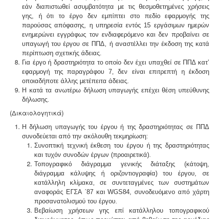
εάν διαπιστωθεί ασυμβατότητα με τις θεσμοθετημέ­νες χρήσεις
γης, ή ότι το έργο δεν εμπίπτει στο πεδίο εφαρμογής της
παρούσας απόφασης, η υπηρεσία εντός 15 εργάσιμων ημερών
ενημερώνει εγγράφως τον ενδιαφερόμενο και δεν προβαίνει σε
υπαγωγή του έργου σε ΠΠΔ, ή αναστέλλει την έκδοση της κατά
περίπτωση σχετικής άδειας.
Για έργο ή δραστηριότητα το οποίο δεν έχει υπα­χθεί σε ΠΠΔ κατ’
εφαρμογή της παραγράφου 7, δεν είναι επιτρεπτή η έκδοση
οποια­δήποτε άλλης μετέπειτα άδειας.
Η κατά τα ανωτέρω δήλωση υπαγωγής επέχει θέση υπεύθυνης
δήλωσης.
(Δικαιολογητικά)
Η δήλωση υπαγωγής του έργου ή της δραστηριότη­τας σε ΠΠΔ
συνοδεύεται από την ακόλουθη τεκμηρίωση:
Συνοπτική τεχνική έκθεση του έργου ή της δρα­στηριότητας
και τυχόν συνοδών έργων (προαιρετικά).
Τοπογραφικό διάγραμμα γενικής διάταξης (κάτοψη,
διάγραμμα κάλυψης ή οριζοντιογραφία) του έργου, σε
κατάλληλη κλίμακα, σε συντεταγμένες των συστημά­των
αναφοράς ΕΓΣΑ ΄87 και
WGS84,
συνοδευόμενο από χάρτη
προσανατολισμού του έργου.
Βεβαίωση χρήσεων γης επί κατάλληλου τοπογρα­φικού