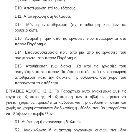
4495/2017 τα εκτός σχεδίου εξ αδιαιρέτου μπορούν να
D10. Αποτέφρωση επί του εδάφους.
προχωρήσουν σε σύσταση διαίρεσης ιδιοκτησίας
κατόπιν αγωγής στο πρωτοδικείο από το 65% των
D11. Αποτέφρωση στη θάλασσα.
συνιδιοκτητών.
.
D12. Μόνιμη εναποθήκευση (πχ τοποθέτηση κιβωτίων σε
ορυχείο κλπ).
D13. Ανάμειξη πριν από τις εργασίες που αναφέρονται στο
παρόν Παράρτημα.
D14. Επανασυσκευασία πριν από μια από τις εργασίες που
αναφέρονται στο παρόν Παράρτημα.
Μελέτη πισίνας / κολυμβητικής
δεξαμενής -
Οι πισίνες είναι χημικές εγκαταστάσεις
D15. Αποθήκευση ενώ διαρκεί μία από τις εργασίες που
επεξεργασίας νερού σύμφωνα με το προεδρικό
αναγράφονται στο παρόν Παράρτημα εκτός από την προσωρινή
διάταγμα ΠΔ 274/97. Για την λειτουργία της πισίνας
αποθήκευση κατά την διάρκεια της συλλογής, στο χώρο που
απαιτείται υγειονολογική - χημικοτεχνική μελέτη και
παράγονται τα απόβλητα.
κανονισμός λειτουργίας - ασφαλείας. Η άδεια
λειτουργίας εκδίδεται με διαδικασίες γνωστοποίησης.
ΕΡΓΑΣΙΕΣ ΑΞΙΟΠΟΙΗΣΗΣ:
Το Παράρτημα αυτό ανακεφαλαιώνει τις
εργασίες αξιοποίησης. Η αξιοποίηση των αποβλήτων πρέπει να
γίνεται χωρίς να προκαλείται κίνδυνος για την ανθρώπινη υγεία και
χωρίς να χρησιμοποιούνται διαδικασίες ή μέθοδοι που θα μπορούσαν
να βλάψουν το περιβάλλον.
Σύστημα διαχείρισης ποιότητας ISO
-
Πολλές
R1. Ανάκτηση ή αναγέννηση διαλυτών
επιχειρήσεις προκειμένου να είναι ελκυστικές στο
R2. Ανακύκλωση ή ανάκτηση οργανικών ουσιών που δεν
πελατειακό κοινό χρειάζεται να πιστοποιηθούν κατά