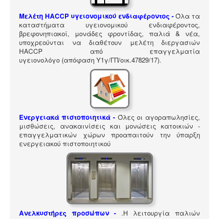
ΠΎΛΗ ΕΡΓΑΛΕΊΩΝ
Μελέτη HACCP υγειονομικού ενδιαφέροντος
-
Όλα τα
Αναζήτηση
καταστήματα υγειονομικού ενδιαφέροντος,
βρεφονηπιακοί, μονάδες φροντίδας, παλιά & νέα,
υποχρεούνται να διαθέτουν μελέτη διεργασιών
HACCP από επαγγελματία
υγειονολόγο (απόφαση
Υ1γ/ΓΠ/οικ.47829/17
).
Ενεργειακά πιστοποιητικά -
Όλες οι αγοραπωλησίες,
μισθώσεις, ανακαινίσεις και μονώσεις κατοικιών -
επαγγελματικών χώρων προαπαιτούν την ύπαρξη
ενεργειακού πιστοποιητικού
Ανελκυστήρες προσώπων -
.
Η λειτουργία παλιών