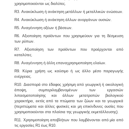
χρησιμοποιούνται ως διαλύτες.
ISO
. Αυτό είτε απαιτείται για δουλειές με το δημόσιο
(δημοπρασίες) ή από τη νομοθεσία (τρόφιμα-ποτά) ή
R3. Ανακύκλωση ή ανάκτηση μετάλλων ή μεταλλικών ενώσεων.
αποτελεί κανόνα της αγοράς (εξαγωγές). Κλειδί στην
R4. Ανακύκλωση ή ανάκτηση άλλων ανοργάνων ουσιών.
διαδικασία είναι η μελέτη διαχείρισης ποιότητας.
R5. Αναγέννηση οξέων ή βάσεων.
R6. Αξιοποίηση προϊόντων που χρησιμεύουν για τη δέσμευση
των ρύπων.
R7. Αξιοποίηση των προϊόντων που προέρχονται από
καταλύτες.
R8. Αναγέννηση ή άλλη επαναχρησιμοποίηση ελαίων.
R9. Κύρια χρήση ως καύσιμο ή ως άλλο μέσο παραγωγής
ενέργειας.
R10. Διασπορά στο έδαφος χρήσιμη από γεωργική ή οικολογική
άποψη, συμπεριλαμβανομένων των εργασιών
λιπασματοποίησης και άλλων μετατροπών βιολογικού
χαρακτήρα, εκτός από τα πτώματα των ζώων και τα γεωργικά
(περιττώματα και άλλες φυσικές και μη επικίνδυνες ουσίες που
χρησιμοποιούνται στα πλαίσια της γεωργικής εκμετάλλευσης).
R11. Χρησιμοποίηση αποβλήτων που λαμβάνονται από μία από
τις εργασίες R1 έως R10.