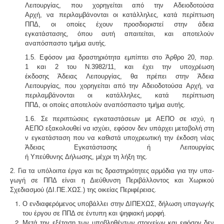
Λειτουργίας, που χορηγείται από την Αδειοδοτούσα
Αρχή, να περιλαμβάνονται οι κατάλληλες, κατά περίπτωση
ΠΠΔ, οι οποίες έχουν προσδιοριστεί στην άδεια
εγκατάστασης, όπου αυτή απαιτείται, και αποτελούν
αναπόσπαστο τμήμα αυτής.
1.5. Εφόσον μια δραστηριότητα εμπίπτει στο Άρθρο 20, παρ.
1 και 2 του Ν.3982/11, και έχει την υποχρέωση
έκδοσης Άδειας Λειτουργίας, θα πρέπει στην Άδεια
Λειτουργίας, που χορηγείται από την Αδειοδοτούσα Αρχή, να
περιλαμβάνονται οι κατάλληλες, κατά περίπτωση
ΠΠΔ, οι οποίες αποτελούν αναπόσπαστο τμήμα αυτής.
1.6. Σε περιπτώσεις εγκαταστάσεων με ΑΕΠΟ σε ισχύ, η
ΑΕΠΟ εξακολουθεί να ισχύει, εφόσον δεν υπάρχει μεταβολή στη
ν εγκατάσταση που να καθιστά υποχρεωτική την έκδοση νέας
Άδειας Εγκατάστασης ή Λειτουργίας
ή Υπεύθυνης Δήλωσης, μέχρι τη λήξη της.
2. Για τα υπόλοιπα έργα και τις δραστηριότητες αρμόδια για την υπα­
γωγή σε ΠΠΔ είναι η Διεύθυνση Περιβάλλοντος και Χω­ρικού
Σχεδιασμού (ΔΙ.ΠΕ.ΧΩΣ.) της οικείας Περιφέρειας.
Ο ενδιαφερόμενος υποβάλλει στην ΔΙΠΕΧΩΣ, δήλωση υπαγωγής
του έργου σε ΠΠΔ σε έντυπη και ψηφιακή μορφή.
Μετά την εξέταση των υποβληθέντων στοιχείων και εφόσον δεν