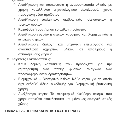
Αποθήκευση και συσκευασία ή ανασυσκευασία υλικών με
χρήση κατάλληλου μηχανολογικού εξοπλισμού, χωρίς
παραγωγή νέου προϊόντος
Αποθήκευση εύφλεκτων, διαβρωτικών, οξειδωτικών ή
τοξικών ουσιών
Κατάψυξη ή συντήρηση ευπαθών προϊόντων
Αποθήκευση υγρών ή αερίων καυσίμων και βιομηχανικών ή
ιατρικών αερίων
Αποθήκευση, διαλογή και μηχανική επεξεργασία για
ανακύκλωση άχρηστων υλικών σε υπαίθριους ή
στεγασμένους χώρους
Κτιριακές Εγκαταστάσεις:
Κάθε δομική κατασκευή που προορίζεται για την
εξυπηρέτηση των πάσης φύσεως αναγκών των
προαναφερόμενων δραστηριοτήτων
Βιομηχανικό – Βιοτεχνικό Κτίριο: Κάθε κτίριο για το οποίο
έχει εκδοθεί άδεια οικοδομής για βιομηχανική βιοτεχνική
χρήση
Ανεξάρτητο κτίριο: Το περιμετρικά ελεύθερο κτίσμα που
χρησιμοποιείται αποκλειστικά και μόνο ως επαγγελματικός
χώρος.
ΟΜΑΔΑ 12 - ΠΕΡΙΒΑΛΛΟΝΤΙΚΗ ΚΑΤΗΓΟΡΙΑ Β