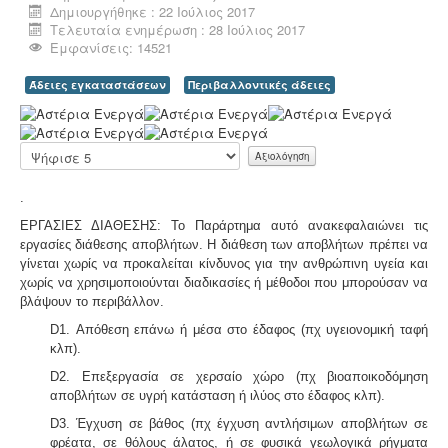
αδειοδοτούνται ως επαγγελματικά εργαστήρια με
Δημιουργήθηκε : 22 Ιούλιος 2017
προαπαιτούμενη κτηνιατρική άδεια λειτουργίας η
Τελευταία ενημέρωση : 28 Ιούλιος 2017
οποία συνοδεύεται από πλήρη μελέτη HACCP,
Εμφανίσεις: 14521
σύμφωνα με τον ευρωπαϊκό κανονισμό 853/2004.
Άδειες εγκαταστάσεων
Περιβαλλοντικές άδειες
Α
ξ
ι
Παρακαλώ
ο
αξιολογήστε
Συλλογή και μεταφορά αποβλήτων -
Η
λ
.
δραστηριότητα συλλογής και μεταφοράς μη
ό
επικίνδυνων αποβλήτων ασκείται μετά από την έκδοση
γ
ΕΡΓΑΣΙΕΣ ΔΙΑΘΕΣΗΣ:
Το Παράρτημα αυτό ανακεφαλαιώνει τις
της σχετικής άδειας. Η άδεια εκδίδεται μετά από
η
εργασίες διάθεσης αποβλήτων. Η διάθεση των αποβλήτων πρέπει να
την έγκριση της σχετικής περιβαλλοντικής μελέτης
σ
γίνεται χωρίς να προκαλείται κίνδυνος για την ανθρώπινη υγεία και
οργάνωσης του δικτύου συλλογής και μεταφοράς.
η
χωρίς να χρησιμοποιούνται διαδικασίες ή μέθοδοι που μπορούσαν να
Χ
βλάψουν το περιβάλλον.
ρ
ή
D1. Απόθεση επάνω ή μέσα στο έδαφος (πχ υγειονομική ταφή
σ
κλπ).
τ
D2. Επεξεργασία σε χερσαίο χώρο (πχ βιοαποικοδόμηση
η
αποβλήτων σε υγρή κατάσταση ή ιλύος στο έδαφος κλπ).
:
Υγρά απόβλητα παραγωγής καλλυντικών -
D3. Έγχυση σε βάθος (πχ έγχυση αντλήσιμων αποβλήτων σε
Υπολογισμός χημικά απαιτούμενου οξυγόνου -
.
Τα
5
φρέατα, σε θόλους άλατος, ή σε φυσικά γεωλογικά ρήγματα
υγρά απόβλητα από την παραγωγή καλλυντικών