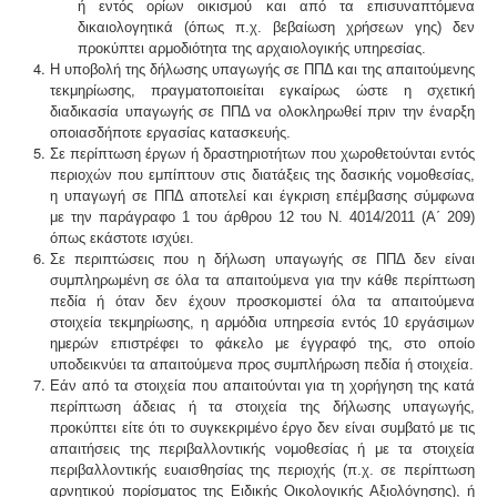
ή εντός ορίων οικισμού και από τα επισυνα­πτόμενα
δικαιολογητικά (όπως π.χ. βεβαίωση χρήσεων γης) δεν
προκύπτει αρμοδιότητα της αρχαιολογικής υπηρεσίας.
Η υποβολή της δήλωσης υπαγωγής σε ΠΠΔ και της απαιτούμενης
τεκμηρίωσης, πραγ­ματοποιείται εγκαίρως ώστε η σχετική
διαδικασία υπαγωγής σε ΠΠΔ να ολοκληρωθεί πριν την έναρξη
οποιασδήποτε εργασίας κατασκευής.
Σε περίπτωση έργων ή δραστηριοτήτων που χωροθετούνται εντός
περιοχών που εμπίπτουν στις διατάξεις της δασικής νομοθεσίας,
η υπαγωγή σε ΠΠΔ αποτελεί και έγκριση επέμβασης σύμφωνα
με την παράγραφο 1 του άρθρου 12 του Ν. 4014/2011 (Α΄ 209)
όπως εκάστοτε ισχύει.
Σε περιπτώσεις που η δήλωση υπαγωγής σε ΠΠΔ δεν είναι
συμπληρωμένη σε όλα τα απαιτούμενα για την κάθε περίπτωση
πεδία ή όταν δεν έχουν προσκομιστεί όλα τα απαιτούμενα
στοιχεία τεκμηρίωσης, η αρμόδια υπηρεσία εντός 10 εργάσι­μων
ημερών επιστρέφει το φάκελο με έγγραφό της, στο οποίο
υποδεικνύει τα απαιτούμενα προς συμπλήρωση πεδία ή στοιχεία.
Εάν από τα στοιχεία που απαιτούνται για τη χο­ρήγηση της κατά
περίπτωση άδειας ή τα στοιχεία της δήλωσης υπαγωγής,
προκύπτει είτε ότι το συγκεκριμένο έργο δεν είναι συμβατό με τις
απαιτήσεις της περιβαλ­λοντικής νομοθεσίας ή με τα στοιχεία
περιβαλλοντικής ευαισθησίας της περιοχής (π.χ. σε περίπτωση
αρνητικού πορίσματος της Ειδικής Οικολογικής Αξιολόγησης), ή