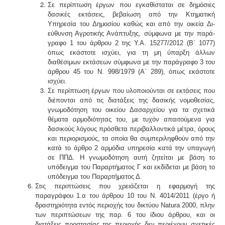
Σε περίπτωση έργων που εγκαθίσταται σε δη­μόσιες
δασικές εκτάσεις, βεβαίωση από την Κτηματική
Υπηρεσία του Δημοσίου καθώς και από την οικεία Δι­
εύθυνση Αγροτικής Ανάπτυξης, σύμφωνα με την παρά­
γραφο 1 του άρθρου 2 της Υ.Α. 15277/2012 (Β΄ 1077)
όπως εκάστοτε ισχύει, για τη μη ύπαρξη άλλων
διαθέσιμων εκτάσεων σύμφωνα με την παράγραφο 3 του
άρθρου 45 του Ν. 998/1979 (Α΄ 289), όπως εκάστοτε
ισχύει.
Σε περίπτωση έργων που υλοποιούνται σε εκτά­σεις που
διέπονται από τις διατάξεις της δασικής νο­μοθεσίας,
γνωμοδότηση του οικείου Δασαρχείου για τα σχετικά
θέματα αρμοδιότητας του, με τυχόν απαιτού­μενα για
δασικούς λόγους πρόσθετα περιβαλλοντικά μέτρα, όρους
και περιορισμούς, τα οποία θα συμπεριλη­φθούν από την
κατά το άρθρο 2 αρμόδια υπηρεσία κατά την υπαγωγή
σε ΠΠΔ. Η γνωμοδότηση αυτή ζητείται με βάση το
υπόδειγμα του Παραρτήματος Γ και εκδίδεται με βάση το
υπόδειγμα του Παραρτήματος Δ.
Στις περιπτώσεις που χρειάζεται η εφαρμογή της
παραγράφου 1.α του άρθρου 10 του Ν. 4014/2011 (έργο ή
δραστηριότητα εντός περιοχής του δικτύου
Natura 2000,
πλην
των περιπτώσεων της παρ. 6 του ίδιου άρ­θρου, και οι
διατάξεις προστασίας της περιοχής δεν περιέχουν σχετικές