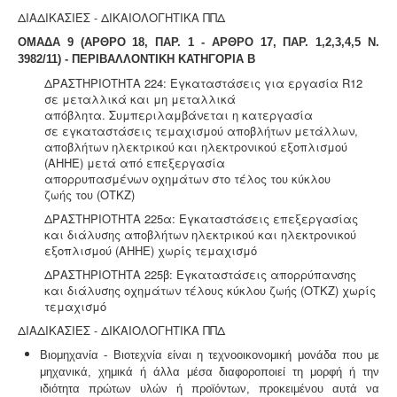
ΔΙΑΔΙΚΑΣΙΕΣ - ΔΙΚΑΙΟΛΟΓΗΤΙΚΑ ΠΠΔ
ΟΜΑΔΑ 9 (ΑΡΘΡΟ 18, ΠΑΡ. 1 - ΑΡΘΡΟ 17, ΠΑΡ. 1,2,3,4,5 Ν.
3982/11) - ΠΕΡΙΒΑΛΛΟΝΤΙΚΗ ΚΑΤΗΓΟΡΙΑ Β
ΔΡΑΣΤΗΡΙΟΤΗΤΑ 224: Εγκαταστάσεις για εργασία R12
σε μεταλλικά και μη μεταλλικά
απόβλητα. Συμπεριλαμβάνεται η κατεργασία
σε εγκαταστάσεις τεμαχισμού αποβλήτων μετάλλων,
αποβλήτων ηλεκτρικού και ηλεκτρονικού εξοπλισμού
(ΑΗΗΕ) μετά από επεξεργασία
απορρυπασμένων οχημάτων στο τέλος του κύκλου
ζωής του (ΟΤΚΖ)
ΔΡΑΣΤΗΡΙΟΤΗΤΑ 225α: Εγκαταστάσεις επεξεργασίας
και διάλυσης αποβλήτων ηλεκτρικού και ηλεκτρονικού
εξοπλισμού (ΑΗΗΕ) χωρίς τεμαχισμό
ΔΡΑΣΤΗΡΙΟΤΗΤΑ 225β: Εγκαταστάσεις απορρύπανσης
και διάλυσης οχημάτων τέλους κύκλου ζωής (ΟΤΚΖ) χωρίς
τεμαχισμό
ΔΙΑΔΙΚΑΣΙΕΣ - ΔΙΚΑΙΟΛΟΓΗΤΙΚΑ ΠΠΔ
Βιομηχανία - Βιοτεχνία είναι η τεχνοοικονομική μονάδα που με
μηχανικά, χημικά ή άλλα μέσα διαφοροποιεί τη μορφή ή την
ιδιότητα πρώτων υλών ή προϊόντων, προκειμένου αυτά να