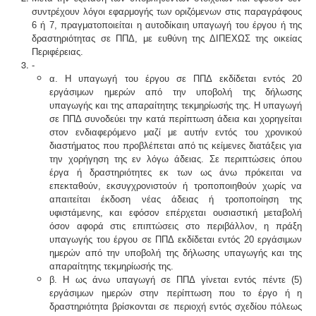
συντρέχουν λόγοι εφαρμογής των οριζό­μενων στις παραγράφους
6 ή 7, πραγματοποιείται η αυτοδίκαιη υπαγωγή του έργου ή της
δραστηριότητας σε ΠΠΔ, με ευθύνη της ΔΙΠΕΧΩΣ της οικείας
Περιφέρειας.
-
α. Η υπαγωγή του έργου σε ΠΠΔ εκδίδεται εντός 20
εργάσιμων ημερών από την υποβολή της δήλωσης
υπαγωγής και της απαραίτητης τεκμηρίωσής της. Η υπαγωγή
σε ΠΠΔ συνοδεύει την κατά περίπτωση άδεια και χορηγείται
στον ενδιαφερόμενο μαζί με αυτήν εντός του χρονικού
διαστήματος που προβλέπεται από τις κείμενες διατάξεις για
την χορήγηση της εν λόγω άδειας. Σε περιπτώσεις όπου
έργα ή δραστηριότητες εκ των ως άνω πρόκειται να
επεκταθούν, εκσυγχρονι­στούν ή τροποποιηθούν χωρίς να
απαιτείται έκδοση νέας άδειας ή τροποποίηση της
υφιστάμενης, και εφό­σον επέρχεται ουσιαστική μεταβολή
όσον αφορά στις επιπτώσεις στο περιβάλλον, η πράξη
υπαγωγής του έργου σε ΠΠΔ εκδίδεται εντός 20 εργάσιμων
ημερών από την υποβολή της δήλωσης υπαγωγής και της
απα­ραίτητης τεκμηρίωσής της.
β. Η ως άνω υπαγωγή σε ΠΠΔ γίνεται εντός πέντε (5)
εργάσιμων ημερών στην περίπτωση που το έργο ή η
δραστηριότητα βρίσκονται σε περιοχή εντός σχεδίου πόλεως