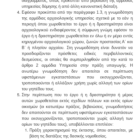
διαγράμματος, όπως προκύπτει από βεβαίωση της αρμόδιας
υπηρεσίας δόμησης ή από άλλη κανονιστική διάταξη.
Εφόσον προκύπτει από την παράγραφο 1.3, η γνωμοδότηση
της αρμόδιας αρχαι­ολογικής υπηρεσίας σχετικά με το εάν η
περιοχή όπου χωροθετείται το έργο ή η δραστηριότητα είναι
αρχαιο­λογικού ενδιαφέροντος ή σύμφωνη γνώμη εφόσον το
έργο ή η δραστηριότητα χωροθετείται εν όλω ή εν μέρει εντός
κηρυγμένου αρχαιολογικού χώρου, ζωνών προστασίας Α΄ και
Β΄ ή πλησίον αρχαίου. Στη γνωμοδότηση είναι δυνατόν να
προσδιορί­ζονται πρόσθετες ειδικές περιβαλλοντικές
δεσμεύσεις, οι οποίες θα συμπεριληφθούν από την κατά το
άρθρο 2 αρμόδια Υπηρεσία στην πράξη υπαγωγής.
Η
ανωτέρω γνωμοδότηση δεν απαιτείται σε περίπτω­ση
υφιστάμενων εγκαταστάσεων που εκσυγχρονίζονται,
τροποποιούνται ή αλλάζουν χρήση χωρίς αλλαγή των ορίων
του γηπέδου τους.
Στην περίπτωση που το έργο ή η δραστηριότητα ή μέρος
αυτών χωροθετείται εκτός σχεδίων πόλεων και εκτός ορίων
οικισμών (οι κατωτέρω πράξεις, βεβαιώσεις, γνωμοδοτήσεις
δεν απαιτούνται σε περίπτωση υφιστάμενων εγκαταστά­σεων
που εκσυγχρονίζονται, τροποποιούνται χωρίς αλλαγή των
ορίων του γηπέδου τους), υποβάλλονται επιπλέον:
Πράξη χαρακτηρισμού της έκτασης, όπου απαι­τείται, με
βάση τις διατάξεις της δασικής νομοθεσίας.