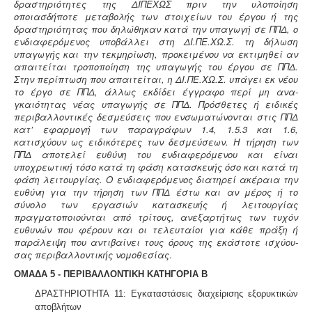
δραστηριότητες της ΔΙΠΕΧΩΣ πριν την υλοποίηση
οποιασδήποτε με­ταβολής των στοιχείων του έργου ή της
δραστηριότητας που δηλώθηκαν κατά την υπαγωγή σε ΠΠΔ, ο
ενδιαφερόμενος υποβάλλει στη ΔΙ.ΠΕ.ΧΩ.Σ. τη δήλωση
υπαγωγής και την τεκμηρίωση, προκειμένου να εκτιμηθεί αν
απαιτείται τροποποίηση της υπαγωγής του έργου σε ΠΠΔ.
Στην περίπτωση που απαιτείται, η ΔΙ.ΠΕ.ΧΩ.Σ. υπάγει εκ νέου
το έργο σε ΠΠΔ, άλλως εκδίδει έγγραφο περί μη ανα­
γκαιότητας νέας υπαγωγής σε ΠΠΔ. Πρόσθετες ή ειδικές
περιβαλλοντικές δεσμεύσεις που ενσωματώνονται στις ΠΠΔ
κατ’ εφαρμογή των πα­ραγράφων 1.4, 1.5.3 και 1.6,
κατισχύουν ως ειδικότερες των δεσμεύσεων. Η τήρηση των
ΠΠΔ αποτελεί ευθύνη του ενδιαφερόμενου και είναι
υποχρεωτική τόσο κατά τη φάση κατασκευής όσο και κατά τη
φάση λειτουργίας. Ο ενδιαφερόμενος διατηρεί ακέραια την
ευθύνη για την τήρηση των ΠΠΔ έστω και αν μέρος ή το
σύνολο των εργασιών κατασκευής ή λειτουργίας
πραγματοποιούνται από τρίτους, ανεξαρτήτως των τυχόν
ευθυνών που φέρουν και οι τελευταίοι για κάθε πράξη ή
παράλειψη που αντιβαίνει τους όρους της εκάστοτε ισχύου­
σας περιβαλλοντικής νομοθεσίας
.
ΟΜΑΔΑ 5 - ΠΕΡΙΒΑΛΛΟΝΤΙΚΗ ΚΑΤΗΓΟΡΙΑ Β
ΔΡΑΣΤΗΡΙΟΤΗΤΑ 11: Εγκαταστάσεις διαχείρισης εξορυκτικών
αποβλήτων