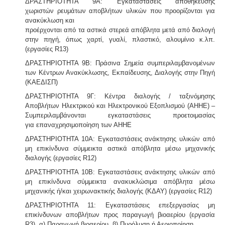
ΔΡΑΣΤΗΡΙΟΤΗΤΑ 9Α: Εγκαταστάσεις αποθήκευσης
χωριστών ρευμάτων αποβλήτων υλικών που προορίζονται για
ανακύκλωση και
προέρχονται από τα αστικά στερεά απόβλητα μετά από διαλογή
στην πηγή, όπως χαρτί, γυαλί, πλαστικό, αλουμίνιο κ.λπ.
(εργασίες R13)
ΔΡΑΣΤΗΡΙΟΤΗΤΑ 9Β: Πράσινα Σημεία συμπεριλαμβανομένων
των Κέντρων Ανακύκλωσης, Εκπαίδευσης, Διαλογής στην Πηγή
(ΚΑΕΔΙΣΠ)
ΔΡΑΣΤΗΡΙΟΤΗΤΑ 9Γ: Κέντρα διαλογής / ταξινόμησης
Αποβλήτων Ηλεκτρικού και Ηλεκτρονικού Εξοπλισμού (ΑΗΗΕ) –
Συμπεριλαμβάνονται εγκαταστάσεις προετοιμασίας
για επαναχρησιμοποίηση των ΑΗΗΕ
ΔΡΑΣΤΗΡΙΟΤΗΤΑ 10Α: Εγκαταστάσεις ανάκτησης υλικών από
μη επικίνδυνα σύμμεικτα αστικά απόβλητα μέσω μηχανικής
διαλογής (εργασίες R12)
ΔΡΑΣΤΗΡΙΟΤΗΤΑ 10Β: Εγκαταστάσεις ανάκτησης υλικών από
μη επικίνδυνα σύμμεικτα ανακυκλώσιμα απόβλητα μέσω
μηχανικής ή/και χειρωνακτικής διαλογής (ΚΔΑΥ) (εργασίες R12)
ΔΡΑΣΤΗΡΙΟΤΗΤΑ 11: Εγκαταστάσεις επεξεργασίας μη
επικίνδυνων αποβλήτων προς παραγωγή βιοαερίου (εργασία
R3), α) Παραγωγή βιοαερίου, β) Πυρόλυση ή Αεριοποίηση