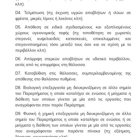
κλπ).
ελέγχονται ως προς τις απαιτήσεις επεξεργασίας
/
μέσα από ειδική μελέτη επεξεργασίας και διάθεσης
D4. Τελμάτωση (πχ έκχυση υγρών αποβλήτων ή ιλύων σε
πριν την σύνδεση με το κεντρικό δίκτυο αποχέτευσης.
5
φρέατα, μικρές λίμνες ή λεκάνες κλπ).
D5. Απόθεση σε ειδικά σχεδιασμένους και εξοπλισμένους
χώρους υγειονομικής ταφής (πχ τοποθέτηση σε χωριστές
στεγανές κυψελοειδείς κατασκευές, επικαλυμμένες και
στεγανοποιημένες τόσο μεταξύ τους όσο και σε σχέση με το
περιβάλλον κλπ).
D6. Απόρριψη στερεών αποβλήτων σε υδατικό περιβάλλον,
Μελέτη επικινδυνότητας λεγιονέλλα -
.
Η υγειονομική
εκτός από τις απορρίψεις στη θάλασσα.
αναγνώριση και μελέτη εκτίμησης του κινδύνου από
D7. Καταβύθιση στις θάλασσες, συμπεριλαμβανομένης της
την λεγιονέλλα στις υδρεύσεις ξενοδοχειακών κτιρίων
απόθεσης στο θαλάσσιο πυθμένα.
επιβάλλεται από τις νέες υγειονομικές διατάξεις του
Υπουργείου Υγείας.
D8. Βιολογική επεξεργασία μη διευκρινιζόμενη σε άλλο σημείο
του Παραρτήματος η οποία καταλήγει σε ενώσεις ή μείγματα η
διάθεση των οποίων γίνεται με μία από τις εργασίες που
αναγράφονται στον παρόν Παράρτημα.
D9. Φυσική ή χημική επεξεργασία μη διευκρινιζόμενη σε άλλο
σημείο του Παραρτήματος η οποία καταλήγει σε ενώσεις ή σε
μείγματα η διάθεση των οποίων γίνεται με μία από τις εργασίες
Τακτοποίηση εξ αδιαιρέτου εκτός σχεδίου -
Σύμφωνα
που αναγράφονται στον παρόντα πίνακα (πχ εξάτμιση,
με τις από 12-06-2018 νέες διατάξεις του νόμου
ξήρανση, ορυκτοποίηση κλπ).