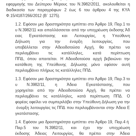
εφαρμο­γής του Δεύτερου Μέρους του Ν.3982/2011, ακολουθείται η
διαδικασία των παραγράφων 2 έως 6 του άρθρου 4 της ΚΥΑ
Φ.15/4187/266/2012 (Β΄ 1275).
1.2. Εφόσον μια δραστηριότητα εμπίπτει στο Άρθρο 19, Παρ.1 το
υ Ν.3982/11 και απαλλάσσεται από την υποχρέωση έκδοσης Άδ
ειας Εγκατάστασης και Λειτουργίας, η Υπεύθυνη
Δήλωση για την έναρξη λειτουργίας, που
υποβάλλεται στην Αδειοδοτούσα Αρχή, θα πρέπει να
περιλαμβάνει τις κατάλληλες, κατά περίπτωση
ΠΠΔ, όπου απαιτείται. Η Αδειοδοτούσα αρχή βεβαιώνει την
κατάθεση της Υπεύθυνης Δήλωσης μόνο εφόσον αυτή
περιλαμβάνει πλήρως τις κατάλληλες ΠΠΔ.
1.3. Εφόσον μια δραστηριότητα εμπίπτει στο Άρθρο 19, Παρ.3 το
υ Ν.3982/11, η Άδεια Εγκατάστασης, που
χορηγείται από την Αδειοδοτούσα Αρχή, θα πρέπει να
περιλαμβάνει τις κατάλληλες, κατά περίπτωση ΠΠΔ. Ο
φορέας οφείλει να συμπεριλάβει στην Υπεύθυνη Δήλωση για την
έναρξη λειτουργίας τις ΠΠΔ που περιλαμβάνονται στην Άδεια Ε
γκατάστασης.
1.4. Εφόσον μια δραστηριότητα εμπίπτει στο Άρθρο 19, Παρ.4 ή
Παρ.
5 του Ν.3982/11, και έχει την υποχρέωση
έκδοσης Άδειας Λειτουργίας, θα πρέπει στην Άδεια