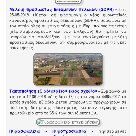
Μελέτη προστασίας δεδομένων πελατών (GDPR) -
Στις
25-05-2018 τίθεται σε εφαρμογή ο
νέος
ευρωπαϊκός
κανονισμός προστασίας δεδομένων (GDPR), σύμφωνα με
Κτηματολόγιο -
.
Η υποβολή δηλώσεων στο
τον οποίο όλες οι επιχειρήσεις με Ευρωπαίους πελάτες
κτηματολόγιο ξεκίνησε, ένας τρόπος για να
(περιλαμβανομένων και των Ελλήνων) θα πρέπει να
αποφευχθεί η ταλαιπωρία είναι να υποβληθεί η
μπορούν να αποδείξουν, με την αναλογούσα μελέτη
δήλωση ηλεκτρονικά μέσω ίντερνετ.
προστασίας δεδομένων, ότι συμμορφώνονται με τις νέες
απαιτήσεις
Μελέτη περιβαλλοντικών επιπτώσεων -
Τα
περισσότερα είδη επιχειρήσεων προκειμένου να
Τακτοποίηση εξ αδιαιρέτου εκτός σχεδίου -
Σύμφωνα με
εγκατασταθούν ή συνεχίσουν να λειτουργούν
τις από 12-06-2018 νέες διατάξεις του νόμου 4495/2017 τα
χρειάζονται περιβαλλοντική άδεια σε ισχύ. Η άδεια
εκτός σχεδίου εξ αδιαιρέτου μπορούν να προχωρήσουν σε
εκδίδεται μετά από την έγκριση της σχετικής μελέτης
σύσταση διαίρεσης ιδιοκτησίας κατόπιν αγωγής στο
περιβαλλοντικών επιπτώσεων.
πρωτοδικείο από το 65% των συνιδιοκτητών.
.
Πυρασφάλεια - Πυροπροστασία -
Υφιστάμενες