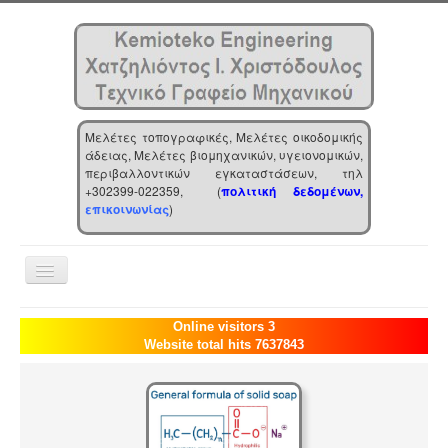
Μελέτες τοπογραφικές, Μελέτες οικοδομικής
άδειας, Μελέτες βιομηχανικών, υγειονομικών,
περιβαλλοντικών εγκαταστάσεων, τηλ
+302399-022359, (
πολιτική δεδομένων,
επικοινωνίας
)
Toggle
Navigation
Αρχική
Online visitors 3
Website total hits 7637843
Επιχείρηση
Υπηρεσίες
Τα νέα μας