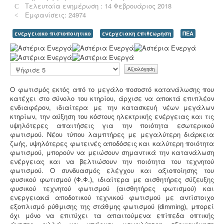
πελατειακό κοινό χρειάζεται να πιστοποιηθούν κατά
Τελευταία ενημέρωση : 14 Φεβρουάριος 2018
ISO
. Αυτό είτε απαιτείται για δουλειές με το δημόσιο
Εμφανίσεις: 24974
(δημοπρασίες) ή από τη νομοθεσία (τρόφιμα-ποτά) ή
αποτελεί κανόνα της αγοράς (εξαγωγές). Κλειδί στην
ενεργειακο πιστοποιητικο
ενεργειακη επιθεωρηση
ΠΕΑ
διαδικασία είναι η μελέτη διαχείρισης ποιότητας.
Α
ξ
ι
Παρακαλώ
ο
αξιολογήστε
λ
Ο φωτισμός εκτός από το μεγάλο ποσοστό κατανάλωσης που
ό
κατέχει στο σύνολο του κτηρίου, άρχισε να αποκτά επιπλέον
Τεχνικός ασφαλείας στην εργασία -
Όλες οι
γ
ενδιαφέρον, ιδιαίτερα με την κατασκευή νέων μεγάλων
επιχειρήσεις έχουν την υποχρέωση να διαθέτουν
η
κτηρίων, την αύξηση του κόστους ηλεκτρικής ενέργειας και τις
μελέτη επικινδυνότητας από επαγγελματία τεχνικό
σ
υψηλότερες απαιτήσεις για την ποιότητα εσωτερικού
ασφαλείας εγγεγραμμένο στο μητρώο της
η
φωτισμού. Νέου τύπου λαμπτήρες με μεγαλύτερη διάρκεια
επιθεώρησης εργασίας (Ν. 3850/10, άρθρα 12, 42, 43)
Χ
ζωής, υψηλότερες φωτεινές αποδόσεις και καλύτερη ποιότητα
ρ
φωτισμού, μπορούν να μειώσουν σημαντικά την κατανάλωση
ή
ενέργειας και να βελτιώσουν την ποιότητα του τεχνητού
σ
φωτισμού. Ο συνδυασμός ελέγχου και αξιοποίησης του
τ
φυσικού φωτισμού (Φ.Φ.), ιδιαίτερα με αισθητήρες σύζευξης
η
φυσικού τεχνητού φωτισμού (αισθητήρες φωτισμού) και
:
Συλλογή και μεταφορά λιπαντικών - ορυκτέλαιων
Η
ενεργειακά αποδοτικού τεχνικού φωτισμού με αντίστοιχο
δραστηριότητα συλλογής και μεταφοράς
επικίνδυνων
εξοπλισμό ρύθμισης της στάθμης φωτισμού (dimming), μπορεί
5
χρησιμοποιημένων ορυκτέλαιων - λιπαντικών ασκείται
όχι μόνο να επιτύχει τα απαιτούμενα επίπεδα οπτικής
μετά από την έκδοση άδειας επικινδύνων. Η άδεια