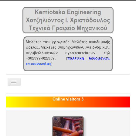
Μελέτες τοπογραφικές, Μελέτες οικοδομικής
άδειας, Μελέτες βιομηχανικών, υγειονομικών,
περιβαλλοντικών εγκαταστάσεων, τηλ
+302399-022359, (
πολιτική δεδομένων,
επικοινωνίας
)
Toggle
Navigation
Αρχική
Online visitors 3
Επιχείρηση
Υπηρεσίες
Τα νέα μας