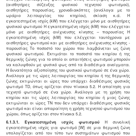
(αισθητήρες σύζευξης φυσικού τεχνητού φωτισμού),
αισθητήρες παρουσίας, χρονοδιακόπτες (ανάλογα με το
ωράριο λειτουργίας του κτηρίου), σκίαση κ.ά. Η
εγκατεστημένη ισχύς (kW) που ελέγχεται μόνο με αισθητήρες
φυσικού φωτισμού Η εγκατεστημένη ισχύς (kW) που ελέγχεται
μόνο με αισθητήρες ανίχνευσης κίνησης – παρουσίας Η
εγκατεστημένη ισχύς (kW) που ελέγχεται ταυτόχρονα με
αισθητήρες φωτισμού και με αισθητήρες ανίχνευσης κίνησης -
παρουσίας Το ποσοστό του χώρου που λαμβάνεται ως ζώνη
φυσικού φωτισμού. Εκτιμάται το ποσοστό του κτηρίου ή της
θερμικής ζώνης για το οποίο οι απαιτήσεις φωτισμού μπορούν
να καλυφθούν με φυσικό φως από τα διαθέσιμα ανοίγματα.
Η δυνατότητα αξιοποίησης του φυσικού φωτισμού σε ένα χώρο.
Ανάλογα με τις ώρες λειτουργίας του κτηρίου ή της θερμικής
ζώνης εκτιμώνται οι ώρες που υπάρχει διαθέσιμος φυσικός
φωτισμό ΤD, όπως ορίζεται στον πίνακα 5.2. Η απαίτηση για
τεχνητό φωτισμό σε ένα χώρο. Ανάλογα με τη χρήση του
κτηρίου και τις ώρες λειτουργίας του κτηρίου ή μιας ζώνης
εκτιμώνται οι ώρες ΤN που δεν υπάρχει διαθέσιμος φυσικός
φωτισμό και είναι απαραίτητη η χρήση τεχνητού φωτισμού του
χώρου, όπως ορίζεται στον πίνακα 5.2.
6.1.3.1. Εγκατεστημένη ισχύς φωτισμού
Η συνολική
εγκατεστημένη ισχύς για φωτισμό [W] σε μια θερμική ζώνη
υπολογίζεται από τον τύπο των συστημάτων φωτισμού που