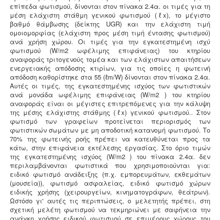
επίπεδα φωτισμού, δίνονται στον πίνακα 2.4α. οι τιμές για τη
μέση ελάχιστη στάθμη γενικού φωτισμού (ℓx), το μέγιστο
βαθμό θάμβωσης (δείκτης UGR) και την ελάχιστη τιμή
ομοιομορφίας (ελάχιστη προς μέση τιμή έντασης φωτισμού)
ανά χρήση χώρου. Οι τιμές για την εγκατεστημένη ισχύ
φωτισμού (W/m2 ωφέλιμης επιφάνειας) του κτηρίου
αναφοράς τριτογενούς τομέα και των ελάχιστων απαιτήσεων
ενεργειακής απόδοσης κτιρίων, για τις οποίες η φωτεινή
απόδοση καθορίστηκε στα 55 (ℓm/W) δίνονται στον πίνακα 2.4α.
Αυτές οι τιμές, της εγκατεστημένης ισχύος των φωτιστικών
ανά μονάδα ωφέλιμης επιφάνειας (W/m2 ) του κτηρίου
αναφοράς είναι οι μέγιστες επιτρεπόμενες για την κάλυψη
της μέσης ελάχιστης στάθμης (ℓx) γενικού φωτισμού.. Στον
φωτισμό των γραφείων προτείνεται περιορισμός των
φωτιστικών σωμάτων με μη αποδοτική κατανομή φωτισμού. Το
70% της φωτεινής ροής πρέπει να κατευθύνεται προς τα
κάτω, στην επιφάνεια εκτέλεσης εργασίας. Στο όριο τιμών
της εγκατεστημένης ισχύος (W/m2 ) του πίνακα 2.4α. δεν
περιλαμβάνονται φωτιστικά που χρησιμοποιούνται για:
ειδικό φωτισμό ανάδειξης (π.χ. εμπορευμάτων, εκθεμάτων
(μουσεία)), φωτισμό ασφαλείας, ειδικό φωτισμό χώρων
ειδικής χρήσης (χειρουργείων, κινηματογράφων, θεάτρων).
Ωστόσο γι' αυτές τις περιπτώσεις, ο μελετητής πρέπει, στη
σχετική μελέτη φωτισμού να τεκμηριώνει με σαφήνεια την
ανάγκη χρήσης ειδικού φωτισμού σε επιμέρους χώρους του