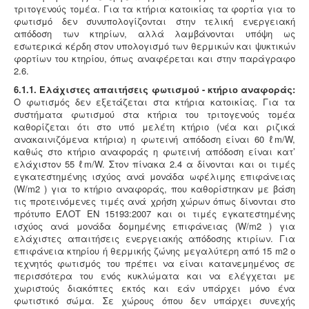
τριτογενούς τομέα. Για τα κτήρια κατοικίας τα φορτία για το
φωτισμό δεν συνυπολογίζονται στην τελική ενεργειακή
απόδοση των κτηρίων, αλλά λαμβάνονται υπόψη ως
εσωτερικά κέρδη στον υπολογισμό των θερμικών και ψυκτικών
φορτίων του κτηρίου, όπως αναφέρεται και στην παράγραφο
2.6.
6.1.1. Ελάχιστες απαιτήσεις φωτισμού - κτήριο αναφοράς:
Ο φωτισμός δεν εξετάζεται στα κτήρια κατοικίας. Για τα
συστήματα φωτισμού στα κτήρια του τριτογενούς τομέα
καθορίζεται ότι στο υπό μελέτη κτήριο (νέα και ριζικά
ανακαινιζόμενα κτήρια) η φωτεινή απόδοση είναι 60 ℓm/W,
καθώς στο κτήριο αναφοράς η φωτεινή απόδοση είναι κατ’
ελάχιστον 55 ℓm/W. Στον πίνακα 2.4 α δίνονται και οι τιμές
εγκατεστημένης ισχύος ανά μονάδα ωφέλιμης επιφάνειας
(W/m2 ) για το κτήριο αναφοράς, που καθορίστηκαν με βάση
τις προτεινόμενες τιμές ανά χρήση χώρων όπως δίνονται στο
πρότυπο ΕΛΟΤ ΕΝ 15193:2007 και οι τιμές εγκατεστημένης
ισχύος ανά μονάδα δομημένης επιφάνειας (W/m2 ) για
ελάχιστες απαιτήσεις ενεργειακής απόδοσης κτιρίων. Για
επιφάνεια κτηρίου ή θερμικής ζώνης μεγαλύτερη από 15 m2 ο
τεχνητός φωτισμός του πρέπει να είναι κατανεμημένος σε
περισσότερα του ενός κυκλώματα και να ελέγχεται με
χωριστούς διακόπτες εκτός και εάν υπάρχει μόνο ένα
φωτιστικό σώμα. Σε χώρους όπου δεν υπάρχει συνεχής