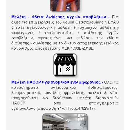
ΠΎΛΗ ΕΡΓΑΛΕΊΩΝ
Αναζήτηση
Μελέτη - άδεια διάθεσης υγρών αποβλήτων -
Για
όλες τις επιχειρήσεις του νομού Θεσσαλονίκης η ΕΥΑΘ
ζητάει υγειονολογική μελέτη (πτυχιούχου μελετητή)
παραγωγής / επεξεργασίας / διάθεσης υγρών
αποβλήτων, προκειμένου να εκδώσει την άδεια
διάθεσης - σύνδεσης με το δίκτυο αποχέτευσης (ειδικός
κανονισμός αποχέτευσης ΦΕΚ 1793Β-2018).
.
Μελέτη HACCP υγειονομικού ενδιαφέροντος
-
Όλα τα
καταστήματα υγειονομικού ενδιαφέροντος,
βρεφονηπιακοί, μονάδες φροντίδας, παλιά & νέα,
υποχρεούνται να διαθέτουν μελέτη διεργασιών
HACCP από επαγγελματία
υγειονολόγο (απόφαση
Υ1γ/ΓΠ/οικ.47829/17
).