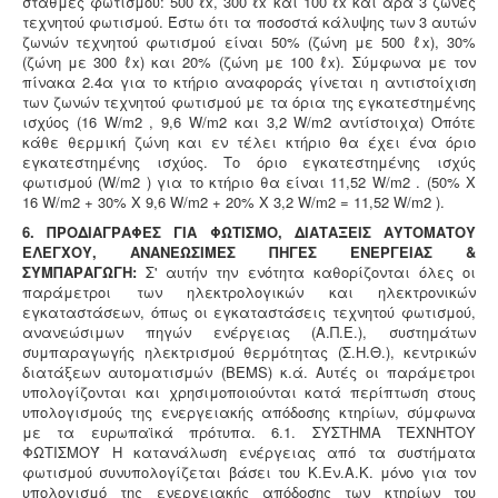
στάθμες φωτισμού: 500 ℓx, 300 ℓx και 100 ℓx και άρα 3 ζώνες
τεχνητού φωτισμού. Έστω ότι τα ποσοστά κάλυψης των 3 αυτών
ζωνών τεχνητού φωτισμού είναι 50% (ζώνη με 500 ℓx), 30%
(ζώνη με 300 ℓx) και 20% (ζώνη με 100 ℓx). Σύμφωνα με τον
πίνακα 2.4α για το κτήριο αναφοράς γίνεται η αντιστοίχιση
των ζωνών τεχνητού φωτισμού με τα όρια της εγκατεστημένης
ισχύος (16 W/m2 , 9,6 W/m2 και 3,2 W/m2 αντίστοιχα) Οπότε
κάθε θερμική ζώνη και εν τέλει κτήριο θα έχει ένα όριο
εγκατεστημένης ισχύος. Το όριο εγκατεστημένης ισχύς
φωτισμού (W/m2 ) για το κτήριο θα είναι 11,52 W/m2 . (50% Χ
16 W/m2 + 30% Χ 9,6 W/m2 + 20% Χ 3,2 W/m2 = 11,52 W/m2 ).
6. ΠΡΟΔΙΑΓΡΑΦΕΣ ΓΙΑ ΦΩΤΙΣΜΟ, ΔΙΑΤΑΞΕΙΣ ΑΥΤΟΜΑΤΟΥ
ΕΛΕΓΧΟΥ, ΑΝΑΝΕΩΣΙΜΕΣ ΠΗΓΕΣ ΕΝΕΡΓΕΙΑΣ &
ΣΥΜΠΑΡΑΓΩΓΗ:
Σ' αυτήν την ενότητα καθορίζονται όλες οι
παράμετροι των ηλεκτρολογικών και ηλεκτρονικών
εγκαταστάσεων, όπως οι εγκαταστάσεις τεχνητού φωτισμού,
ανανεώσιμων πηγών ενέργειας (Α.Π.Ε.), συστημάτων
συμπαραγωγής ηλεκτρισμού θερμότητας (Σ.Η.Θ.), κεντρικών
διατάξεων αυτοματισμών (BEMS) κ.ά. Αυτές οι παράμετροι
υπολογίζονται και χρησιμοποιούνται κατά περίπτωση στους
υπολογισμούς της ενεργειακής απόδοσης κτηρίων, σύμφωνα
με τα ευρωπαϊκά πρότυπα. 6.1. ΣΥΣΤΗΜΑ ΤΕΧΝΗΤΟΥ
ΦΩΤΙΣΜΟΎ Η κατανάλωση ενέργειας από τα συστήματα
φωτισμού συνυπολογίζεται βάσει του Κ.Εν.Α.Κ. μόνο για τον
υπολογισμό της ενεργειακής απόδοσης των κτηρίων του