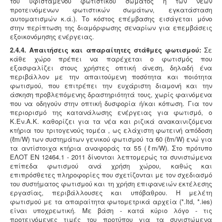
2.4.4. Απαιτήσεις και απαραίτητες στάθμες φωτισμού:
Σε
κάθε χώρο πρέπει να παρέχεται ο φωτισμός που
εξασφαλίζει στους χρήστες οπτική άνεση, δηλαδή ένα
περιβάλλον με την απαιτούμενη ποσότητα και ποιότητα
φωτισμού, που επιτρέπει την ευχάριστη διαμονή και την
άσκηση προβλεπόμενης δραστηριότητά τους, χωρίς φαινόμενα
που να οδηγούν στην οπτική δυσφορία ή/και κόπωση. Για τον
περιορισμό της κατανάλωσης ενέργειας για φωτισμό, ο
Κ.Εν.Α.Κ. καθορίζει για τα νέα και ριζικά ανακαινιζόμενα
κτήρια του τριτογενούς τομέα , ως ελάχιστη φωτεινή απόδοση
(ℓm/W) των συστημάτων γενικού φωτισμού τα 60 (ℓm/W) ενώ για
τα αντίστοιχα κτήρια αναφοράς τα 55 (ℓm/W). Στο πρότυπο
ΕΛΟΤ EN 12464.1 - 2011 δίνονται λεπτομερώς τα συνιστώμενα
επίπεδα φωτισμού ανά χρήση χώρου, καθώς και
επιπρόσθετες πληροφορίες που σχετίζονται με τον σχεδιασμό
του συστήματος φωτισμού και τη χρήση επιφανειών εκτέλεσης
εργασίας, περιβάλλουσες και υπόβαθρου. Η μελέτη
φωτισμού με τα απαραίτητα φωτομετρικά αρχεία (*.ltd, *.ies)
είναι υποχρεωτική. Με βάση - κατά κύριο λόγο - τις
προτεινόμενες τιμές του προτύπου για τα συνιστώμενα