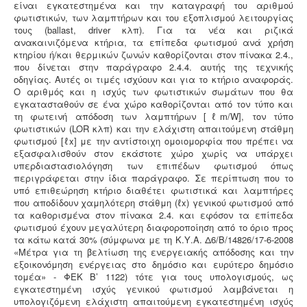
είναι εγκατεστημένα και την καταγραφή του αριθμού
φωτιστικών, των λαμπτήρων και του εξοπλισμού λειτουργίας
τους (ballast, driver κλπ). Για τα νέα και ριζικά
ανακαινιζόμενα κτήρια, τα επίπεδα φωτισμού ανά χρήση
κτηρίου ή/και θερμικών ζωνών καθορίζονται στον πίνακα 2.4.,
που δίνεται στην παράγραφο 2.4.4. αυτής της τεχνικής
οδηγίας. Αυτές οι τιμές ισχύουν και για το κτήριο αναφοράς.
Ο αριθμός και η ισχύς των φωτιστικών σωμάτων που θα
εγκατασταθούν σε ένα χώρο καθορίζονται από τον τύπο και
τη φωτεινή απόδοση των λαμπτήρων [ℓm/W], τον τύπο
φωτιστικών (LOR κλπ) και την ελάχιστη απαιτούμενη στάθμη
φωτισμού [ℓx] με την αντίστοιχη ομοιομορφία που πρέπει να
εξασφαλισθούν στον εκάστοτε χώρο χωρίς να υπάρχει
υπερδιαστασιολόγηση των επιπέδων φωτισμού όπως
περιγράφεται στην ίδια παράγραφο. Σε περίπτωση που το
υπό επιθεώρηση κτήριο διαθέτει φωτιστικά και λαμπτήρες
που αποδίδουν χαμηλότερη στάθμη (ℓx) γενικού φωτισμού από
τα καθορισμένα στον πίνακα 2.4. και εφόσον τα επίπεδα
φωτισμού έχουν μεγαλύτερη διαφοροποίηση από το όριο προς
τα κάτω κατά 30% (σύμφωνα με τη Κ.Υ.Α. Δ6/Β/14826/17-6-2008
«Μέτρα για τη βελτίωση της ενεργειακής απόδοσης και την
εξοικονόμηση ενέργειας στο δημόσιο και ευρύτερο δημόσιο
τομέα» - ΦΕΚ Β’ 1122) τότε για τους υπολογισμούς, ως
εγκατεστημένη ισχύς γενικού φωτισμού λαμβάνεται η
υπολογιζόμενη ελάχιστη απαιτούμενη εγκατεστημένη ισχύς