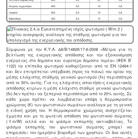
Σύμφωνα με την Κ.Υ.Α. Δ6/Β/14826/17-6-2008 «Μέτρα για τη
βελτίωση της ενεργειακής απόδοσης και την εξοικονόμηση
ενέργειας στο δημόσιο και ευρύτερο δημόσιο τομέα» (ΦΕΚ Β’
1122) τα επίπεδα φωτισμού καθορίζονται από το ΕΝ 12464-1
και δεν επιτρέπεται υπέρβαση (προς τα πάνω) του ορίου της
μέσης ελάχιστης στάθμης γενικού φωτισμού (ℓx) περισσότερο
από το 30% αυτής. Για τις ελάχιστες απαιτήσεις ενεργειακής
απόδοσης κτιρίων η μέση ελάχιστη στάθμη γενικού φωτισμού
(ℓx) δεν πρέπει να ξεπερνά περισσότερο από το 20% αυτής. Σε
κάθε χώρο πρέπει να λαμβάνεται υπόψη η θερμοκρασία
χρώματος (Κ) των φωτιστικών σωμάτων ανάλογα με τη γενική
ή ειδική χρήση του. Η θερμοκρασία χρώματος συσχετίζεται
έμμεσα και με τη φωτεινή απόδοση του φωτιστικού σώματος
(ℓm/W) αλλά και το φάσμα εκπομπής ακτινοβολίας. Το
φάσμα εκπομπής του φωτιστικού σώματος μπορεί να
επηρεάσει τον ημερήσιο βιορυθμό των χρηστών. Οι δυο αυτές
παράμετροι μπορεί να είναι ανταγωνιστικές, οπότε σε