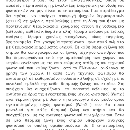
αρκετές περιπτώσεις η μεγαλύτερη ενεργειακή απόδοση των
φωτιστικών να μην είναι το απαιτούμενο. Για παράδειγμα
θα πρέπει να υπάρχει αποφυγή ψυχρών θερμοκρασιών
(<5300Κ) σε χώρους περίθαλψης μετά τη δύση του ήλιου με
προτεινόμενη θερμοκρασία χρώματος <3300Κ πχ νοσοκομεία
(αίθουσες ασθενών, δωμάτια κλπ), ίδρυμα ατόμων με ειδικές
ανάγκες, ίδρυμα χρονίως πασχόντων, οίκος ευγηρίας,
βρεφοκομεία. Στα γραφεία προτείνονται φωτιστικά σώματα
με θερμοκρασία χρώματος <4200Κ. Σε κάθε θερμική ζώνη του
κτιρίου θα καταγράφονται οι ζώνες τεχνητού φωτισμού που
θα δημιουργούνται από την ομαδοποίηση των χώρων του
κτηρίου ανάλογα με τις απαιτούμενες στάθμες του τεχνητού
φωτισμού που καθορίζονται από το ΕΝ12464-1 ανάλογα τη
χρήση των χώρων. Η κάθε ζώνη τεχνητού φωτισμού θα
αντιστοιχεί σε καθορισμένο ποσοστό κάλυψης σε σχέση με το
συνολικό εμβαδό της κάθε θερμικής ζώνης του κτιρίου. Στη
συνέχεια θα συσχετίζονται τα ποσοστά κάλυψης με τα
αντίστοιχα όρια της εγκατεστημένης ισχύος φωτισμού (W/m2 )
ανά θερμική ζώνη με σκοπό τη δημιουργία ενός μέσου ορίου
εγκατεστημένης ισχύς φωτισμού (W/m2 ) που θα είναι
μοναδικό για κάθε θερμική ζώνη και κτήριο και θα
συσχετίζεται με τις ανάγκες φωτισμού των χώρων του. Έστω
σε μια θερμική ζώνη ενός κτιρίου υπάρχουν ανάγκες
φωτισμού οι οποίες ομαδοποιούνται σε 3 απαιτούμενες