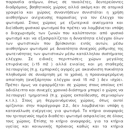
παρουσία ατόμων, όπως σε τουαλέτες, δευτερεύοντες
διαδρόμους, βοηθητικούς χώρους αλλά ακόμη και σε ατομικά
γραφεία και χώρους συναντήσεων συνιστάται η χρήση
αισθητήρων ανίχνευσης παρουσίας για τον έλεγχο του
φωτισμού. Στους χώρους με εξωτερικά ανοίγματα και
διείσδυση φυσικού φωτισμού θα πρέπει να λαμβάνεται υπόψη
ο διαχωρισμός των ζωνών που καλύπτονται από φυσικό
φωτισμό και να εξασφαλίζεται η δυνατότητα ελέγχου όλων
των φωτιστικών που βρίσκονται εντός αυτών, μέσω
αισθητήρων φωτισμού με δυνατότητα συνεχούς ρύθμισης της
φωτεινότητας των φωτιστικών μέσω κατάλληλου συστήματος
ελέγχου. Σε ειδικές περιπτώσεις χώρων μεγάλης
επιφάνειας (>15 m2 ) αλλά ενιαίας και μη σταθερής
λειτουργίας (π.χ. εμπορικές αγορές με ακανόνιστη πυκνότητα
πληθυσμού σε συνάρτηση με το χρόνο), η προαναφερόμενη
απαίτηση (ανεξάρτητου ελέγχου ανά 15 m2 ) δεν ισχύει.
Πρέπει όμως να εφαρμόζεται σε χώρους στους οποίους επί
αδιάλειπτο και συνεχές χρονικό διάστημα μπορεί ο χώρος να
λειτουργεί τμηματικά (π.χ. χώρος εκπαίδευσης, σεμιναρίων
κ.τ.λ.). Στους μη θερμαινόμενους χώρους, όπως αυτοί
ορίζονται στην παράγραφο 2.2., δεν λαμβάνεται υπόψη η
κατανάλωση ενέργειας για φωτισμό. Το κτήριο αναφοράς
του τριτογενούς τομέα διαθέτει φωτισμό ασφαλείας σε όλους
τους χώρους. Επίσης το κτήριο αναφοράς, για τα κτήρια
υγείας και κοινωνικής πρόνοιας καθώς και τα κτήρια