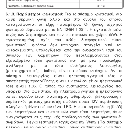
6.1.3. Παράμετροι φωτισμού:
Για το σύστημα φωτισμού, για
κάθε θερμική ζώνη αλλά και στο σύνολο του κτηρίου
καταγράφονται οι εξής παράμετροι: Οι ζώνες τεχνητού
φωτισμού σύμφωνα με το ΕΝ 12464-1 2011. Η εγκατεστημένη
ισχύς των λαμπτήρων και των φωτιστικών του χώρου (kW). Η
εγκατεστημένη ισχύς του κάθε διαφορετικού τύπου
φωτιστικού, εφόσον δεν υπάρχουν στοιχεία από τον
κατασκευαστή, υπολογίζεται από την ονομαστική ισχύ του
συνόλου των λαμπτήρων που περιλαμβάνονται στον
εξεταζόμενο τύπο φωτιστικού και με μια προσαύξηση
ανάλογα με το τύπο συστήματος λειτουργίας
(μετασχηματιστής, ballast, driver) εφόσον υπάρχει. Αν το
σύστημα λειτουργίας είναι ηλεκτρομαγνητικό τότε ο
συντελεστής προσαύξησης είναι 1,2 ενώ αν είναι ηλεκτρονικό
τότε είναι 1,05. Ο τύπος του συστήματος λειτουργίας που
υπάρχει στο φωτιστικό, πχ ηλεκτρομαγνητικό ή ηλεκτρονικό
ballast εφόσον είναι λαμπτήρας φθορισμού, ηλεκτρονικός ή
συμβατικός μετασχηματιστής εφόσον είναι 12V πυράκτωσης
αλογόνου ή driver εφόσον είναι LED. Η φωτεινή απόδοση [ℓm/W]
των λαμπτήρων και φωτιστικών ανά τύπο λαμπτήρα, όπως
αναγράφεται στις τεχνικές προδιαγραφές των φωτιστικών
σωμάτων. Η εγκατεστημένη ισχύς ανά m2 (W/m2 ) Τα σύστημα
ελέγχου λειτουργίας φωτισμού, όπως αισθητήρες φωτισμού