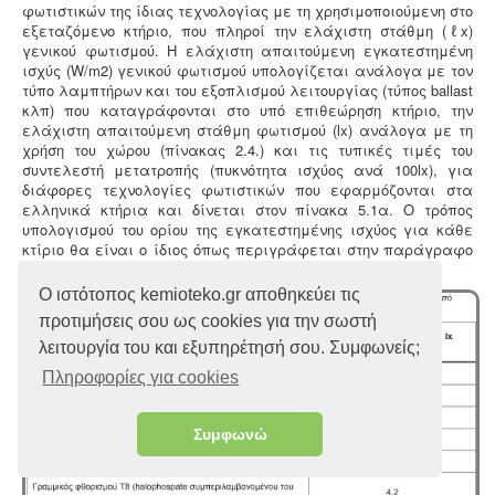
φωτιστικών της ίδιας τεχνολογίας με τη χρησιμοποιούμενη στο
εξεταζόμενο κτήριο, που πληροί την ελάχιστη στάθμη (ℓx)
γενικού φωτισμού. Η ελάχιστη απαιτούμενη εγκατεστημένη
ισχύς (W/m2) γενικού φωτισμού υπολογίζεται ανάλογα με τον
τύπο λαμπτήρων και του εξοπλισμού λειτουργίας (τύπος ballast
κλπ) που καταγράφονται στο υπό επιθεώρηση κτήριο, την
ελάχιστη απαιτούμενη στάθμη φωτισμού (lx) ανάλογα με τη
χρήση του χώρου (πίνακας 2.4.) και τις τυπικές τιμές του
συντελεστή μετατροπής (πυκνότητα ισχύος ανά 100lx), για
διάφορες τεχνολογίες φωτιστικών που εφαρμόζονται στα
ελληνικά κτήρια και δίνεται στον πίνακα 5.1α. Ο τρόπος
υπολογισμού του ορίου της εγκατεστημένης ισχύος για κάθε
κτίριο θα είναι ο ίδιος όπως περιγράφεται στην παράγραφο
2.4.4. αυτής της τεχνικής οδηγίας.
Ο ιστότοπος kemioteko.gr αποθηκεύει τις
προτιμήσεις σου ως cookies για την σωστή
λειτουργία του και εξυπηρέτησή σου. Συμφωνείς;
Πληροφορίες για cookies
Συμφωνώ