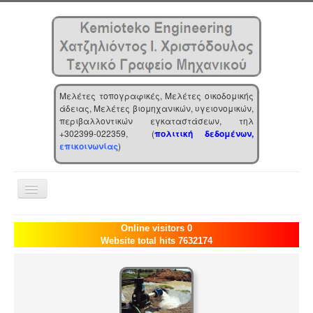
Μελέτες τοπογραφικές, Μελέτες οικοδομικής
άδειας, Μελέτες βιομηχανικών, υγειονομικών,
περιβαλλοντικών εγκαταστάσεων, τηλ
+302399-022359, (
πολιτική δεδομένων,
επικοινωνίας
)
Toggle
Navigation
Αρχική
Online visitors 0
Website total hits 7632174
Επιχείρηση
Υπηρεσίες
Τα νέα μας