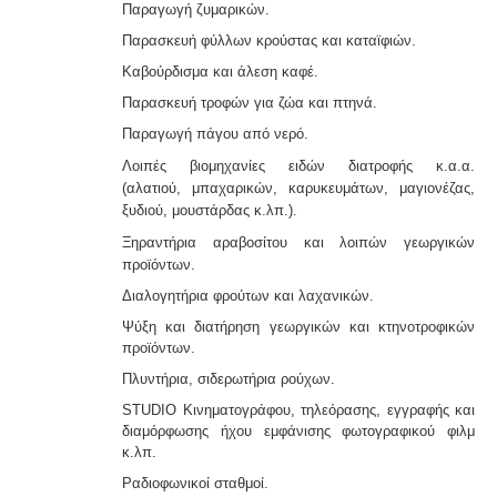
Παραγωγή ζυμαρικών.
Παρασκευή φύλλων κρούστας και καταϊφιών.
Καβούρδισμα και άλεση καφέ.
Παρασκευή τροφών για ζώα και πτηνά.
Παραγωγή πάγου από νερό.
Λοιπές βιομηχανίες ειδών διατροφής κ.α.α.
(αλατιού,
μπαχαρικών, καρυκευμάτων, μαγιονέζας,
ξυδιού, μουστάρδας κ.λπ.).
Ξηραντήρια αραβοσίτου και λοιπών γεωργικών
προ
ϊόντων.
Διαλογητήρια φρούτων και λαχανικών.
Ψύξη και διατήρηση γεωργικών και κτηνοτροφικών
προϊόντων.
Πλυντήρια, σιδερωτήρια ρούχων.
STUDIO Κινηματογράφου, τηλεόρασης, εγγραφής και
διαμόρφωσης ήχου εμφάνισης φωτογραφικού φιλμ
κ.λπ.
Ραδιοφωνικοί σταθμοί.