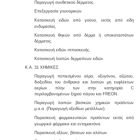
Παραγωγή συνθετικού δέρματος.
Επεξεργασία γουναρικών.
Κατασκευή ειδών από γούνα, εκτός από είδη
ενδυ
μασίας.
Κατασκευή θηκών από δέρμα ή υποκαταστάτων
δέρματος.
Κατασκευή ειδών ιπποσκευής.
Κατασκευή λοιπών δερματίνων ειδών.
Κ.Α. 31 ΧΗΜΙΚΕΣ
Παραγωγή πεπιεσμένου αέρα, οξυγόνου, αζώτου,
διοξειδίου του άνθρακα και λοιπών μη ευφλέκτων
αερίων πλην των στην κατηγορία C
περιλαμβανομένων ξηρού πάγου και FRΕON.
Παραγωγή λοιπών βασικών χημικών προϊόντων
μ.α.α. (Παραγωγή οξειδίων μετάλλων).
Παρασκευή φαρμακευτικών προϊόντων εκτός από
γε
ωργικά φάρμακα και εντομοκτόνα.
Παρασκευή οξέων, βάσεων και αλάτων.