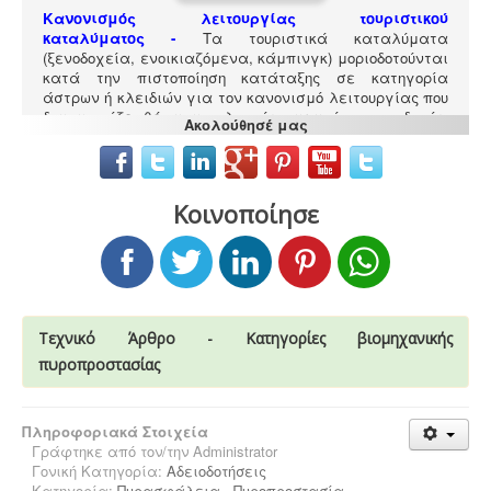
Κανονισμός λειτουργίας τουριστικού
καταλύματος
-
Τα τουριστικά καταλύματα
(ξενοδοχεία, ενοικιαζόμενα, κάμπινγκ) μοριοδοτούνται
κατά την πιστοποίηση κατάταξης σε κατηγορία
άστρων ή κλειδιών για τον κανονισμό λειτουργίας που
διακανονίζει θέματα πολιτικής παραπόνων, υποδοχής,
Ακολούθησέ μας
περιβάλλοντος και καθαριότητας.
Κοινοποίησε
Συλλογή και μεταφορά αποβλήτων -
Η
δραστηριότητα συλλογής και μεταφοράς μη
επικίνδυνων αποβλήτων ασκείται μετά από την έκδοση
της σχετικής άδειας. Η άδεια εκδίδεται μετά από
Τεχνικό Άρθρο - Κατηγορίες βιομηχανικής
την έγκριση της σχετικής περιβαλλοντικής μελέτης
οργάνωσης του δικτύου συλλογής και μεταφοράς.
πυροπροστασίας
Πληροφοριακά Στοιχεία
Γράφτηκε από τον/την
Administrator
Γονική Κατηγορία:
Αδειοδοτήσεις
Κατηγορία:
Πυρασφάλεια - Πυροπροστασία