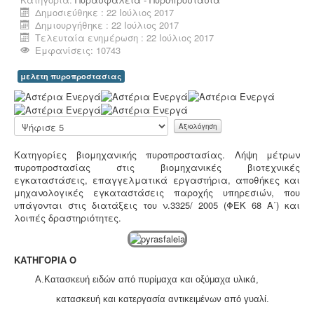
Μελέτη HACCP υγειονομικού ενδιαφέροντος
-
Όλα τα
Δημοσιεύθηκε : 22 Ιούλιος 2017
καταστήματα υγειονομικού ενδιαφέροντος,
Δημιουργήθηκε : 22 Ιούλιος 2017
βρεφονηπιακοί, μονάδες φροντίδας, παλιά & νέα,
Τελευταία ενημέρωση : 22 Ιούλιος 2017
υποχρεούνται να διαθέτουν μελέτη διεργασιών
Εμφανίσεις: 10743
HACCP από επαγγελματία
υγειονολόγο (απόφαση
Υ1γ/ΓΠ/οικ.47829/17
).
μελετη πυροπροστασιας
Α
ξ
ι
Παρακαλώ
ο
αξιολογήστε
λ
Κατηγορίες βιομηχανικής πυροπροστασίας.
Λήψη μέτρων
ό
Άδεια λειτουργίας catering -
Τα catering
πυροπροστασίας στις βιομηχανικές βιοτεχνικές
γ
αδειοδοτούνται ως επαγγελματικά εργαστήρια με
εγκαταστάσεις, επαγγελματικά εργαστήρια, αποθήκες και
η
προαπαιτούμενη κτηνιατρική άδεια λειτουργίας η
μηχανολογικές εγκαταστάσεις παροχής υπηρεσιών, που
σ
οποία συνοδεύεται από πλήρη μελέτη HACCP,
υπάγονται στις διατάξεις του ν.3325/ 2005 (ΦΕΚ 68 Α΄) και
η
σύμφωνα με τον ευρωπαϊκό κανονισμό 853/2004.
λοιπές δραστηριότητες.
Χ
ρ
ή
σ
ΚΑΤΗΓΟΡΙΑ Ο
τ
Α.Κατασκευή ειδών από πυρίμαχα και οξύμαχα υλικά,
η
Κτηματολόγιο -
.
Η υποβολή δηλώσεων στο
:
κατασκευή και κατεργασία αντικειμένων από γυαλί.
κτηματολόγιο ξεκίνησε, ένας τρόπος για να