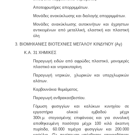
Αποτεφρωτήρες απορριμμάτων.
Μονάδες ανακύκλωσης και διαλογής απορριμμάτων.
Μονάδες ανακύκλωσης αυτοκινήτων και άχρηστων
αντικειμένων από μεταλλική, ελαστική και πλαστική
ύλη
3. ΒΙΟΜΗΧΑΝΙΕΣ ΒΙΟΤΕΧΝΙΕΣ ΜΕΓΑΛΟΥ ΚΙΝΔΥΝΟΥ (Αγ)
Κ.Α. 31 ΧΗΜΙΚΕΣ
Παραγωγή ειδών από αφρώδες πλαστικό, μονομερές
πλαστικό και νιτροκυταρίνη.
Παραγωγή νιτρικών, χλωρικών και υπερχλωρικών
αλάτων.
Καρβουνάκια θυμιάματος.
Παραγωγή ανθρακασβεστίου.
Γόμωση φυσιγγίων και καλύκων κυνηγίου σε
εργαστήρια ολικού εμβαδού μέχρι
300τ.μ.
στεγασμένης επιφάνειας και για συνολική
αποθηκευμένη ποσότητα μέχρι 100 κιλά άκαπνη
πυρίτιδα, 60.000 τεμάχια φυσιγγίων και 200.000
καψύλια.
(Σε περίπτωση υπέρβασης οποιασδήποτε