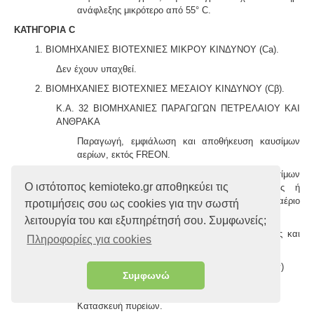
ανάφλεξης μικρότερο από 55° C.
ΚΑΤΗΓΟΡΙΑ C
1. ΒΙΟΜΗΧΑΝΙΕΣ ΒΙΟΤΕΧΝΙΕΣ ΜΙΚΡΟΥ ΚΙΝΔΥΝΟΥ (Ca).
Δεν έχουν υπαχθεί.
2. ΒΙΟΜΗΧΑΝΙΕΣ ΒΙΟΤΕΧΝΙΕΣ ΜΕΣΑΙΟΥ ΚΙΝΔΥΝΟΥ (Cβ).
Κ.Α. 32 ΒΙΟΜΗΧΑΝΙΕΣ ΠΑΡΑΓΩΓΩΝ ΠΕΤΡΕΛΑΙΟΥ ΚΑΙ
ΑΝΘΡΑΚΑ
Παραγωγή, εμφιάλωση και αποθήκευση καυσίμων
αερίων, εκτός FRΕON.
Φιάλες ή συστοιχίες φιαλών αερίων καυσίμων
Ο ιστότοπος kemioteko.gr αποθηκεύει τις
εγκατεστημένες προς χρήση σε βιομηχανίες ή
βιοτεχνίες συνολικής χωρητικότητας σε αέριο
προτιμήσεις σου ως cookies για την σωστή
περισσότερο από 150 χιλ/μα.
λειτουργία του και εξυπηρέτησή σου. Συμφωνείς;
Βιολογικοί καθαρισμοί με παραγωγή ηλεκτρικής και
Πληροφορίες για cookies
θερμικής ενέργειας από το παραγόμενο βιοαέριο.
3. ΒΙΟΜΗΧΑΝΙΕΣ ΒΙΟΤΕΧΝΙΕΣ ΜΕΓΑΛΟΥ ΚΙΝΔΥΝΟΥ (Cγ)
Συμφωνώ
Κ.Α. 31 ΧΗΜΙΚΕΣ
Κατασκευή πυρείων.