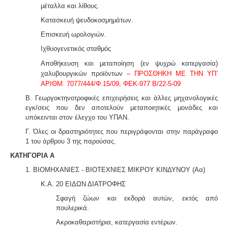
μέταλλα και λίθους.
Κατασκευή ψευδοκοσμημάτων.
Επισκευή ωρολογιών.
Ιχθυογενετικός σταθμός
Τακτοποίηση εξ αδιαιρέτου εκτός σχεδίου -
Σύμφωνα
με τις από 12-06-2018 νέες διατάξεις του νόμου
Αποθήκευση και μεταποίηση (εν ψυχρώ κατεργασία)
4495/2017 τα εκτός σχεδίου εξ αδιαιρέτου μπορούν να
χαλυβουργικών προϊόντων
– ΠΡΟΣΘΗΚΗ ΜΕ ΤΗΝ ΥΠ’
προχωρήσουν σε σύσταση διαίρεσης ιδιοκτησίας
ΑΡΙΘΜ. 7077/444/Φ.15/09, ΦΕΚ-977 Β/22-5-09
κατόπιν αγωγής στο πρωτοδικείο από το 65% των
συνιδιοκτητών.
.
Β. Γεωργοκτηνοτροφικές επιχειρήσεις και άλλες μηχανολογικές
εγκ/σεις που δεν αποτελούν μεταποιητικές μονάδες και
υπόκεινται στον έλεγχο του ΥΠΑΝ.
Γ. Όλες οι δραστηριότητες που περιγράφονται στην παράγραφο
1 του άρθρου 3 της παρούσας.
Σύστημα διαχείρισης ποιότητας ISO
-
Πολλές
ΚΑΤΗΓΟΡΙΑ Α
επιχειρήσεις προκειμένου να είναι ελκυστικές στο
πελατειακό κοινό χρειάζεται να πιστοποιηθούν κατά
1. ΒΙΟΜΗΧΑΝΙΕΣ - ΒΙΟΤΕΧΝΙΕΣ ΜΙΚΡΟΥ ΚΙΝΔΥΝΟΥ
(Αα)
ISO
. Αυτό είτε απαιτείται για δουλειές με το δημόσιο
(δημοπρασίες) ή από τη νομοθεσία (τρόφιμα-ποτά) ή
Κ.Α. 20 ΕΙΔΩΝ ΔΙΑΤΡΟΦΗΣ
αποτελεί κανόνα της αγοράς (εξαγωγές). Κλειδί στην
Σφαγή ζώων και εκδορά αυτών, εκτός από
διαδικασία είναι η μελέτη διαχείρισης ποιότητας.
πουλερικά.
Ακροκαθαριστήρια, κατεργασία εντέρων.