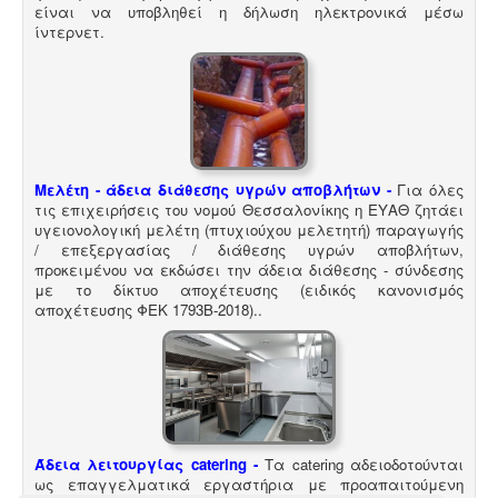
είναι να υποβληθεί η δήλωση ηλεκτρονικά μέσω
ίντερνετ.
Σύστημα διαχείρισης ποιότητας ISO
-
Πολλές
επιχειρήσεις προκειμένου να είναι ελκυστικές στο
πελατειακό κοινό χρειάζεται να πιστοποιηθούν κατά
ISO
. Αυτό είτε απαιτείται για δουλειές με το δημόσιο
(δημοπρασίες) ή από τη νομοθεσία (τρόφιμα-ποτά) ή
αποτελεί κανόνα της αγοράς (εξαγωγές). Κλειδί στην
διαδικασία είναι η μελέτη διαχείρισης ποιότητας.
Μελέτη - άδεια διάθεσης υγρών αποβλήτων -
Για όλες
τις επιχειρήσεις του νομού Θεσσαλονίκης η ΕΥΑΘ ζητάει
υγειονολογική μελέτη (πτυχιούχου μελετητή) παραγωγής
/ επεξεργασίας / διάθεσης υγρών αποβλήτων,
προκειμένου να εκδώσει την άδεια διάθεσης - σύνδεσης
με το δίκτυο αποχέτευσης (ειδικός κανονισμός
αποχέτευσης ΦΕΚ 1793Β-2018).
.
Μελέτη και εγκατάσταση λιποσυλλέκτη -
Για τις
επιχειρήσεις μαζικής εστίασης, η χρήση λιποσυλλέκτη,
κατόπιν υγειονολογικής μελέτης, συμβατής με τα
πρότυπα DIN 1986-100α, EN 1825-1+2, DIN 4040-100 είναι
υποχρεωτική από την υγειονομική διάταξη Υ1γ / ΓΠ /
οικ. 47829 / 17
.
Άδεια λειτουργίας catering -
Τα catering αδειοδοτούνται
ως επαγγελματικά εργαστήρια με προαπαιτούμενη