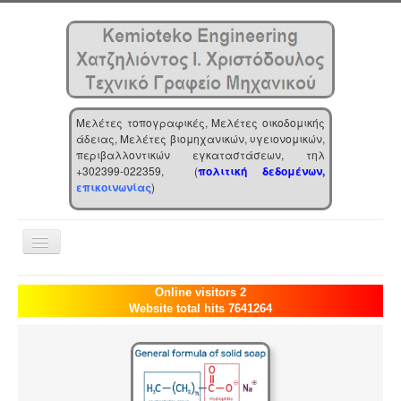
Μελέτες τοπογραφικές, Μελέτες οικοδομικής
άδειας, Μελέτες βιομηχανικών, υγειονομικών,
περιβαλλοντικών εγκαταστάσεων, τηλ
+302399-022359, (
πολιτική δεδομένων,
επικοινωνίας
)
Toggle
Navigation
Αρχική
Online visitors 2
Website total hits 7641264
Επιχείρηση
Υπηρεσίες
Τα νέα μας