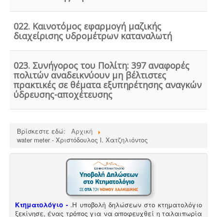
Κανονισμός λειτουργίας τουριστικού
καταλύματος
-
Τα τουριστικά καταλύματα
022. Καινοτόμος εφαρμογή μαζικής
(ξενοδοχεία, ενοικιαζόμενα, κάμπινγκ) μοριοδοτούνται
διαχείρισης υδρομέτρων καταναλωτή
κατά την πιστοποίηση κατάταξης σε κατηγορία
άστρων ή κλειδιών για τον κανονισμό λειτουργίας που
διακανονίζει θέματα πολιτικής παραπόνων, υποδοχής,
023. Συνήγορος του Πολίτη: 397 αναφορές
περιβάλλοντος και καθαριότητας.
πολιτών αναδεικνύουν μη βέλτιστες
πρακτικές σε θέματα εξυπηρέτησης αναγκών
ύδρευσης-αποχέτευσης
Συλλογή και μεταφορά λιπαντικών - ορυκτέλαιων
Η
δραστηριότητα συλλογής και μεταφοράς
επικίνδυνων
Βρίσκεστε εδώ:
Αρχική
χρησιμοποιημένων ορυκτέλαιων - λιπαντικών ασκείται
water meter - Χριστόδουλος Ι. Χατζηλιόντος
μετά από την έκδοση άδειας επικινδύνων. Η άδεια
εκδίδεται μετά από την έγκριση της σχετικής
περιβαλλοντικής μελέτης οργάνωσης του δικτύου
συλλογής και μεταφοράς και της ασφάλισης
περιβαλλοντικής ευθύνης.
Κτηματολόγιο -
.
Η υποβολή δηλώσεων στο κτηματολόγιο
ξεκίνησε, ένας τρόπος για να αποφευχθεί η ταλαιπωρία