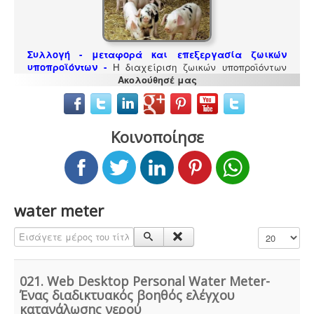
Συλλογή - μεταφορά και επεξεργασία ζωικών
υποπροϊόντων -
Η διαχείριση ζωικών υποπροϊόντων
διέπεται από τον Κανονισμό (ΕΚ) αριθ. 1069/2009 και
Ακολούθησέ μας
αρμόδιες είναι οι κτηνιατρικές υπηρεσίες. Τα
αδρανοποιημένα ζωικά υποπροϊόντα θεωρούνται μη
επικίνδυνα απόβλητα και περιλαμβάνονται στον
κατάλογο ΕΚΑ
.
Κοινοποίησε
water meter
Ενεργειακά πιστοποιητικά -
Όλες οι αγοραπωλησίες,
μισθώσεις, ανακαινίσεις και μονώσεις κατοικιών -
Εισάγετε μέρος του τίτλου.
Εμφάνιση #
επαγγελματικών χώρων προαπαιτούν την ύπαρξη
ενεργειακού πιστοποιητικού
021. Web Desktop Personal Water Meter-
Ένας διαδικτυακός βοηθός ελέγχου
κατανάλωσης νερού