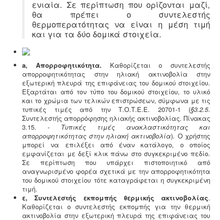
ενιαία. Σε περίπτωση που ορίζονται μαζί,
επαγγελματικών χώρων προαπαιτούν την ύπαρξη
ενεργειακού πιστοποιητικού
θα πρέπει ο συντελεστής
θερμοπερατότητας να είναι η μέση τιμή
και για τα δύο δομικά στοιχεία.
a, Απορροφητικότητα.
Καθορίζεται ο συντελεστής
απορροφητικότητας στην ηλιακή ακτινοβολία στην
εξωτερική πλευρά της επιφάνειας του δομικού στοιχείου.
Εξαρτάται από τον τύπο του δομικού στοιχείου, το υλικό
και το χρώμια των τελικών επιστρώσεων, σύμφωνα με τις
τυπικές τιμές από την Τ.Ο.Τ.Ε.Ε. 20701-1 (
§3.2.5
.
Συντελεστής απορρόφησης ηλιακής ακτινοβολίας.
Πίνακας
3.15. -
Τυπικές τιμές ανακλαστικότητας και
απορροφητικότητας στην ηλιακή ακτινοβολία
). Ο χρήστης
μπορεί να επιλέξει από έναν κατάλογο, ο οποίος
εμφανίζεται με δεξί κλικ πάνω στο συγκεκριμένο πεδίο.
Σε περίπτωση που υπάρχει πιστοποιητικό από
αναγνωρισμένο φορέα σχετικά με την απορροφητικότητα
του δομικού στοιχείου τότε καταγράφεται η συγκεκριμένη
τιμή.
ε, Συντελεστής εκπομπής θερμικής ακτινοβολίας
.
Καθορίζεται ο συντελεστής εκπομπής για την θερμική
ακτινοβολία στην εξωτερική πλευρά της επιφάνειας του