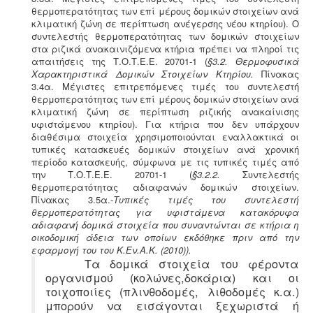
θερμοπερατότητας των επί μέρους δομικών στοιχείων ανά
κλιματική ζώνη σε περίπτωση ανέγερσης νέου κτηρίου). Ο
Τακτοποίηση εξ αδιαιρέτου εκτός σχεδίου -
Σύμφωνα
συντελεστής θερμοπερατότητας των δομικών στοιχείων
με τις από 12-06-2018 νέες διατάξεις του νόμου
στα ριζικά ανακαινιζόμενα κτήρια πρέπει να πληροί τις
4495/2017 τα εκτός σχεδίου εξ αδιαιρέτου μπορούν να
απαιτήσεις της Τ.Ο.Τ.Ε.Ε. 20701-1 (
§3.2.
Θερμοφυσικά
προχωρήσουν σε σύσταση διαίρεσης ιδιοκτησίας
Χαρακτηριστικά Δομικών Στοιχείων Κτηρίου
.
Πίνακας
κατόπιν αγωγής στο πρωτοδικείο από το 65% των
3.4α. Μέγιστες επιτρεπόμενες τιμές του συντελεστή
συνιδιοκτητών.
.
θερμοπερατότητας των επί μέρους δομικών στοιχείων ανά
κλιματική ζώνη σε περίπτωση ριζικής ανακαίνισης
υφιστάμενου κτηρίου). Για κτήρια που δεν υπάρχουν
διαθέσιμα στοιχεία χρησιμοποιούνται εναλλακτικά οι
τυπικές κατασκευές δομικών στοιχείων ανά χρονική
περίοδο κατασκευής, σύμφωνα με τις τυπικές τιμές από
Κτηματολόγιο -
.
Η υποβολή δηλώσεων στο
την Τ.Ο.Τ.Ε.Ε. 20701-1
(
§3.2.2.
Συντελεστής
κτηματολόγιο ξεκίνησε, ένας τρόπος για να
θερμοπερατότητας αδιαφανών δομικών στοιχείων.
αποφευχθεί η ταλαιπωρία είναι να υποβληθεί η
Πίνακας 3.5α.-
Τυπικές τιμές του συντελεστή
δήλωση ηλεκτρονικά μέσω ίντερνετ.
θερμοπερατότητας για υφιστάμενα κατακόρυφα
αδιαφανή δομικά στοιχεία που συναντώνται σε κτήρια η
οικοδομική άδεια των οποίων εκδόθηκε πριν από την
εφαρμογή του του Κ.Εν.Α.Κ. (2010)
).
Τα δομικά στοιχεία του φέροντα
οργανισμού (κολώνες,δοκάρια) και οι
τοιχοποιίες (πλινθοδομές, λιθοδομές κ.α.)
Ενεργειακά πιστοποιητικά -
Όλες οι αγοραπωλησίες,
μπορούν να εισάγονται ξεχωριστά ή
μισθώσεις, ανακαινίσεις και μονώσεις κατοικιών -