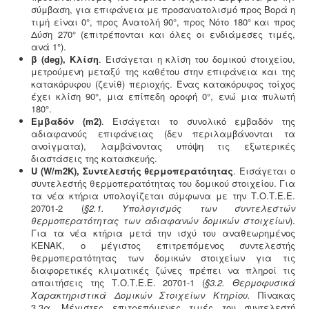
σύμβαση, για επιφάνεια με προσανατολισμό προς Βορά η
5
τιμή είναι 0°, προς Ανατολή 90°, προς Νότο 180° και προς
Συλλογή - μεταφορά και επεξεργασία ζωικών
Δύση 270° (επιτρέπονται και όλες οι ενδιάμεσες τιμές,
υποπροϊόντων -
Η διαχείριση ζωικών υποπροϊόντων
ανά 1°).
διέπεται από τον Κανονισμό (ΕΚ) αριθ. 1069/2009 και
β (
deg),
Κλίση
. Εισάγεται η κλίση του δομικού στοιχείου,
αρμόδιες είναι οι κτηνιατρικές υπηρεσίες. Τα
μετρούμενη μεταξύ της καθέτου στην επιφάνεια και της
αδρανοποιημένα ζωικά υποπροϊόντα θεωρούνται μη
κατακόρυφου (ζενίθ) περιοχής. Ένας κατακόρυφος τοίχος
επικίνδυνα απόβλητα και περιλαμβάνονται στον
έχει κλίση 90°, μια επίπεδη οροφή 0°, ενώ μια πυλωτή
κατάλογο ΕΚΑ
.
180°.
Εμβαδόν (m2)
. Εισάγεται το συνολικό εμβαδόν της
αδιαφανούς επιφάνειας (δεν περιλαμβάνονται τα
ανοίγματα), λαμβάνοντας υπόψη τις εξωτερικές
διαστάσεις της κατασκευής.
Σύστημα διαχείρισης ποιότητας ISO
-
Πολλές
U (W/m2K), Συντελεστής θερμοπερατότητας
. Εισάγεται ο
επιχειρήσεις προκειμένου να είναι ελκυστικές στο
συντελεστής θερμοπερατότητας του δομικού στοιχείου. Για
πελατειακό κοινό χρειάζεται να πιστοποιηθούν κατά
τα νέα κτήρια υπολογίζεται σύμφωνα με την Τ.Ο.Τ.Ε.Ε.
ISO
. Αυτό είτε απαιτείται για δουλειές με το δημόσιο
20701-2 (
§
2.1. Υπολογισμός των συντελεστών
(δημοπρασίες) ή από τη νομοθεσία (τρόφιμα-ποτά) ή
θερμοπερατότητας των αδιαφανών δομικών στοιχείων
).
αποτελεί κανόνα της αγοράς (εξαγωγές). Κλειδί στην
Για τα νέα κτήρια μετά την ισχύ του αναθεωρημένος
διαδικασία είναι η μελέτη διαχείρισης ποιότητας.
ΚΕΝΑΚ, ο μέγιστος επιτρεπόμενος συντελεστής
θερμοπερατότητας των δομικών στοιχείων για τις
διαφορετικές κλιματικές ζώνες πρέπει να πληροί τις
απαιτήσεις της Τ.Ο.Τ.Ε.Ε. 20701-1 (
§3.2.
Θερμοφυσικά
Χαρακτηριστικά Δομικών Στοιχείων Κτηρίου
.
Πίνακας
3.3α. Μέγιστες επιτρεπόμενες τιμές του συντελεστή