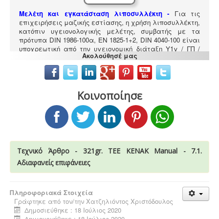
Μελέτη και εγκατάσταση λιποσυλλέκτη -
Για τις
επιχειρήσεις μαζικής εστίασης, η χρήση λιποσυλλέκτη,
κατόπιν υγειονολογικής μελέτης, συμβατής με τα
πρότυπα DIN 1986-100α, EN 1825-1+2, DIN 4040-100 είναι
υποχρεωτική από την υγειονομική διάταξη Υ1γ / ΓΠ /
Ακολούθησέ μας
οικ. 47829 / 17
.
Κοινοποίησε
Υγρά απόβλητα παραγωγής καλλυντικών -
Υπολογισμός χημικά απαιτούμενου οξυγόνου -
.
Τα
υγρά απόβλητα από την παραγωγή καλλυντικών
Τεχνικό Άρθρο - 321gr. ΤΕΕ ΚΕΝΑΚ Manual - 7.1.
ελέγχονται ως προς τις απαιτήσεις επεξεργασίας
μέσα από ειδική μελέτη επεξεργασίας και διάθεσης
Αδιαφανείς επιφάνειες
πριν την σύνδεση με το κεντρικό δίκτυο αποχέτευσης.
Πληροφοριακά Στοιχεία
Γράφτηκε από τον/την
Χατζηλιόντος Χριστόδουλος
Δημοσιεύθηκε : 18 Ιούλιος 2020
Δημιουργήθηκε : 18 Ιούλιος 2020