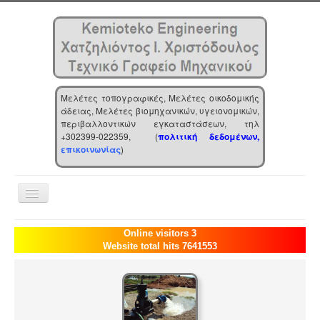
Μελέτες τοπογραφικές, Μελέτες οικοδομικής
άδειας, Μελέτες βιομηχανικών, υγειονομικών,
περιβαλλοντικών εγκαταστάσεων, τηλ
+302399-022359, (
πολιτική δεδομένων,
επικοινωνίας
)
Toggle
Navigation
Αρχική
Online visitors 3
Website total hits 7641553
Επιχείρηση
Υπηρεσίες
Τα νέα μας