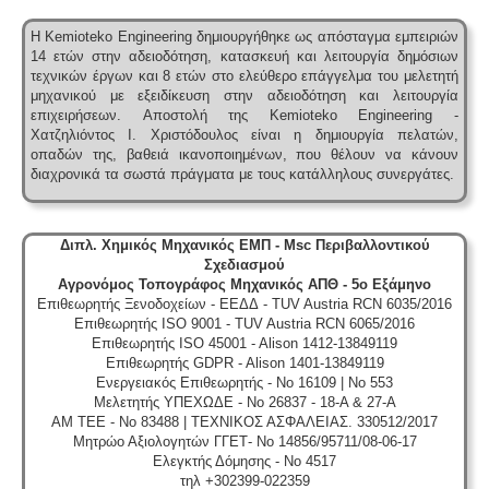
Η Kemioteko Engineering δημιουργήθηκε ως απόσταγμα εμπειριών
14 ετών στην αδειοδότηση, κατασκευή και λειτουργία δημόσιων
τεχνικών έργων και 8 ετών στο ελεύθερο επάγγελμα του μελετητή
μηχανικού με εξειδίκευση στην αδειοδότηση και λειτουργία
επιχειρήσεων.
Αποστολή της Kemioteko Engineering -
Χατζηλιόντος Ι. Χριστόδουλος είναι η δημιουργία πελατών,
οπαδών της, βαθειά ικανοποιημένων, που θέλουν να κάνουν
διαχρονικά τα σωστά πράγματα με τους κατάλληλους συνεργάτες.
Διπλ. Χημικός Μηχανικός ΕΜΠ - Msc Περιβαλλοντικού
Σχεδιασμού
Αγρονόμος Τοπογράφος Μηχανικός ΑΠΘ - 5ο Εξάμηνο
Επιθεωρητής Ξενοδοχείων - ΕΕΔΔ - TUV Austria RCN 6035/2016
Επιθεωρητής ISO 9001 - TUV Austria RCN 6065/2016
Επιθεωρητής ISO 45001 - Alison 1412-13849119
Επιθεωρητής GDPR - Alison 1401-13849119
Ενεργειακός Επιθεωρητής - No 16109 | No 553
Μελετητής ΥΠΕΧΩΔΕ - No 26837 - 18-A & 27-A
ΑΜ ΤΕΕ - No 83488 | ΤΕΧΝΙΚΟΣ ΑΣΦΑΛΕΙΑΣ. 330512/2017
Μητρώο Αξιολογητών ΓΓΕΤ- No 14856/95711/08-06-17
Ελεγκτής Δόμησης - No 4517
τηλ +302399-022359