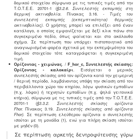
δομικού στοιχείου σύμφωνα με τις τυπικές τιμές από την
Τ.Ο.Τ.Ε.Ε. 20701-1 (
§3.2.6
.
Συντελεστής εκπομπής στη
θερμική ακτινοβολία.
Πίνακας 3.16. -
Τιμές του
συντελεστή εκπομπής (εκπεμπτικότητα) θερμικής
ακτινοβολίας)
. Ο χρήστης μπορεί να επιλέξει από έναν
κατάλογο, ο οποίος εμφανίζεται με δεξί κλικ πάνω στο
συγκεκριμένο πεδίο, όπως φαίνεται και στο ακόλουθο
σχήμα. Σε περίπτωση που υπάρχει πιστοποιητικό από
αναγνωρισμένο φορέα σχετικά με την εκπεμψιμότητα του
δομικού στοιχείου τότε καταγράφεται η συγκεκριμένη
τιμή.
Ορίζοντας - χειμώνας
. /
F_hor_
c
, Συντελεστής σκίασης:
Ορίζοντας - καλοκαίρι
. Εισάγεται ο μερικός
συντελεστής σκίασης από τον ορίζοντα κατά την χειμερινή
/ θερινή περίοδο, λαμβάνοντας υπόψη την σκίαση από τον
περιβάλλοντα χώρο του κτηρίου, λόγω φυσικών εμποδίων
(π.χ. λόφοι) ή τεχνητών εμποδίων (π.χ. ψηλά γειτονικά
κτήρια), σύμφωνα με τις τυπικές τιμές από την Τ.Ο.Τ.Ε.Ε.
20701-1 (
§3.3.2
.
Συντελεστής σκίασης ορίζοντα
Fhor
.
Πίνακας 3.19.
Συντελεστής σκίασης από ορίζοντα
Fhor).
Σε περίπτωση ελεύθερου ορίζοντα ο συντελεστής
ισούται με τη μονάδα (1), ενώ για πλήρη σκίαση ισούται
με μηδέν (0).
Σε περίπτωση αρκετής δεντροφύτευσης γύρω