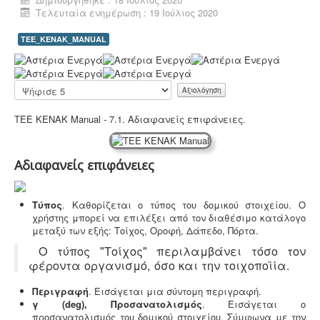
Τελευταία ενημέρωση : 19 Ιούλιος 2020
Μελέτη περιβαλλοντικών επιπτώσεων -
Τα
TEE_KENAK_MANUAL
περισσότερα είδη επιχειρήσεων προκειμένου να
εγκατασταθούν ή συνεχίσουν να λειτουργούν
Α
χρειάζονται περιβαλλοντική άδεια σε ισχύ. Η άδεια
ξ
εκδίδεται μετά από την έγκριση της σχετικής μελέτης
ι
Παρακαλώ
περιβαλλοντικών επιπτώσεων.
ο
αξιολογήστε
λ
ΤΕΕ ΚΕΝΑΚ Manual - 7.1. Αδιαφανείς επιφάνειες.
ό
γ
η
σ
Αδιαφανείς επιφάνειες
η
Χ
Ηλεκτροδότηση αρδευτικών γεωτρήσεων -
Για την
ρ
Τύπος
. Καθορίζεται ο τύπος του δομικού στοιχείου. Ο
ηλεκτροδότηση αγροτικών γεωτρήσεων ή
ή
χρήστης μπορεί να επιλέξει από τον διαθέσιμο κατάλογο
εγκαταστάσεων και την εφαρμογή χαμηλού αγροτικού
σ
μεταξύ των εξής: Τοίχος, Οροφή, Δάπεδο, Πόρτα.
τιμολογίου είναι υποχρεωτική η έκδοση άδειας χρήσης
τ
νερού και του Δελτίου Γεωργοτεχνικών και
Ο τύπος "Τοίχος" περιλαμβάνει τόσο τον
η
Γεωργοοικονομικών Στοιχείων.
.
φέροντα οργανισμό, όσο και την τοιχοποϊία.
:
5
Περιγραφή
. Εισάγεται μια σύντομη περιγραφή.
γ (
deg),
Προσανατολισμός
. Εισάγεται ο
/
προσανατολισμός του δομικού στοιχείου. Σύμφωνα με την