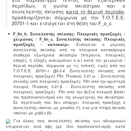
περσίδων, η γωνία σκιάστρου και ο
συντελεστής σκίασης
κατά τη θερινή περίοδο
,
προσδιορίζονται σύμφωνα με την Τ.Ο.Τ.Ε.Ε.
20701-1 και εισάγεται στη θέση του F_o_c.
F_fin_
h
, Συντελεστής σκίασης: Πλευρικές προεξοχές -
χειμώνας
/
F_fin_
c
, Συντελεστής σκίασης: Πλευρικές
προεξοχές - καλοκαίρι
. Εισάγεται ο μερικός
συντελεστής σκίασης από τα πλευρικά κατακόρυφα
σταθερά εξωτερικά σκίαστρα (πτερύγια, πλευρικές
εσοχές, ή εξοχές ανοιγμάτων κ.α.) κατά την χειμερινή /
θερινή περίοδο, σύμφωνα με τις τυπικές τιμές από την
Τ.Ο.Τ.Ε.Ε. 20701-1 (
§3.3.4
.
Συντελεστής σκίασης από
πλευρικές προεξοχές Ffin
. Πίνακας 3.21.α. -
Συντελεστής
σκίασης από πλευρικές προεξοχές Ffin από την αριστερή
πλευρά,
Πίνακας 3.21.β. -
Συντελεστής σκίασης από
πλευρικές προεξοχές Ffin από την δεξιά πλευρά
) βάσει
του προσανατολισμού και της γεωμετρίας του σκιάστρου.
Σε περίπτωση που δεν υπάρχει πλευρική προεξοχή ο
συντελεστής ισούται με μονάδα (1), ενώ για πλήρη σκίαση
ισούται με μηδέν (0).
Για όλους τους συντελεστές σκίασης των αδιαφανών
επιφανειών ανά όψη (με ίδιο προσανατολισμό), κατά