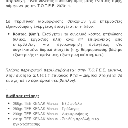
παραδοχή, είναι δυνατός ο υπολογισμός μιας ενιαίας τιμής,
σύμφωνα με την Τ.Ο.Τ.Ε.Ε. 20701-1.
Σε περίπτωση διαμόρφωσης σεναρίων για επεμβάσεις
εξοικονόμησης ενέργειας εισάγεται επιπλέον:
Κόστος
(€/m²)
. Εισάγεται το συνολικό κόστος επένδυσης
(υλικά, εργασίες κλπ) ανά m² επιφάνειας από
επεμβάσεις για εξοικονόμηση ενέργειας στο
συγκεκριμένο δομικό στοιχείο (π.χ. θερμομόνωση, βάψιμο
εξωτερικής επιφάνειας, εξωτερική σκίαση, κ.α.).
Πλήρης περιγραφή περιλαμβάνεται στην Τ.Ο.Τ.Ε.Ε. 20701-4,
στην ενότητα 2.1.14.1.1 (Πίνακας 9.1α – Δομικά στοιχεία σε
επαφή με το εξωτερικό περιβάλλον).
.
Διάβασε επίσης:
288gr. ΤΕΕ ΚΕΝΑΚ Manual - Εξώφυλλο
289gr. ΤΕΕ ΚΕΝΑΚ Manual - Πρόλογος
290gr. ΤΕΕ ΚΕΝΑΚ Manual - Διευκρινήσεις
291gr. ΤΕΕ ΚΕΝΑΚ Manual - Συνήθη προβλήματα
εγκατάστασης