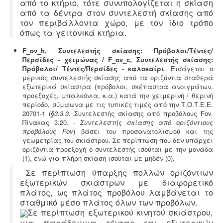
από το κτήριο, τότε συνυπολογίζεται η σκίαση
από τα δέντρα στον συντελεστή σκίασης από
τον περιβάλλοντα χώρο, με τον ίδιο τρόπο
όπως τα γειτονικά κτήρια.
F_ov
_
h, Συντελεστής σκίασης: Πρόβολοι/Τέντες/
Περσίδες - χειμώνας / F_ov
_
c, Συντελεστής σκίασης:
Πρόβολοι/ Τέντες/Περσίδες
- καλοκαίρι
. Εισάγεται ο
μερικός συντελεστής σκίασης από τα οριζόντια σταθερά
εξωτερικά σκίαστρα (πρόβολοι, σκέπαστρα ανοιγμάτων,
προεξοχές, μπαλκόνια, κ.α.) κατά την χειμερινή / θερινή
περίοδο, σύμφωνα με τις τυπικές τιμές από την Τ.Ο.Τ.Ε.Ε.
20701-1
(
§3.3.3
. Συντελεστής σκίασης από προβόλους Fov.
Πίνακας 3.20. -
Συντελεστής σκίασης από οριζόντιους
προβόλους Fov
) βάσει του προσανατολισμού και της
γεωμετρίας του σκιάστρου. Σε περίπτωση που δεν υπάρχει
οριζόντια προεξοχή ο συντελεστής ισούται με την μονάδα
(1), ενώ για πλήρη σκίαση ισούται με μηδέν (0).
Σε περίπτωση ύπαρξης πολλών οριζόντιων
εξωτερικών σκιάστρων με διαφορετικό
πλάτος, ως πλάτος προβόλου λαμβάνεται το
σταθμικό μέσο πλάτος όλων των προβόλων.
Σε περίπτωση εξωτερικού κινητού σκιάστρου,
για παράδειγμα τέντας και εξωτερικών