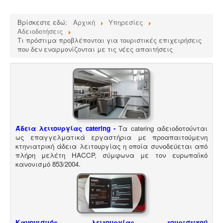
Μελέτη περιβαλλοντικών επιπτώσεων -
Τα
περισσότερα είδη επιχειρήσεων προκειμένου να
εγκατασταθούν ή συνεχίσουν να λειτουργούν
Βρίσκεστε εδώ:
Αρχική
Υπηρεσίες
χρειάζονται περιβαλλοντική άδεια σε ισχύ. Η άδεια
Αδειοδοτήσεις
εκδίδεται μετά από την έγκριση της σχετικής μελέτης
Τι πρόστιμα προβλέπονται για τουριστικές επιχειρήσεις
περιβαλλοντικών επιπτώσεων.
που δεν εναρμονίζονται με τις νέες απαιτήσεις
Ανελκυστήρες προσώπων -
.
Η λειτουργία παλιών
ανελκυστήρων χωρίς στοιχεία νομιμότητας
Άδεια λειτουργίας catering -
Τα catering αδειοδοτούνται
επιτρέπεται μετά από σύνταξη μελέτης - σχεδιων
ως επαγγελματικά εργαστήρια με προαπαιτούμενη
ανελκυστήρα, συντήρησης, πιστοποίησης και έκδοσης
κτηνιατρική άδεια λειτουργίας η οποία συνοδεύεται από
βεβαίωσης καταχώρησης στην αρμόδια υπηρεσία.
πλήρη μελέτη HACCP, σύμφωνα με τον ευρωπαϊκό
κανονισμό 853/2004.
Μελέτη προστασίας δεδομένων πελατών (GDPR)
-
Στις 25-05-2018 τίθεται σε εφαρμογή ο
νέος
Κανονισμός λειτουργίας τουριστικού