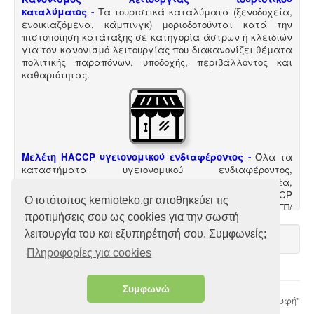
ευρωπαϊκός κανονισμός προστασίας δεδομένων
καταλύματος
-
Τα τουριστικά καταλύματα (ξενοδοχεία,
(GDPR), σύμφωνα με τον οποίο όλες οι επιχειρήσεις με
ενοικιαζόμενα, κάμπινγκ) μοριοδοτούνται κατά την
Ευρωπαίους πελάτες (περιλαμβανομένων και των
πιστοποίηση κατάταξης σε κατηγορία άστρων ή κλειδιών
Ελλήνων) θα πρέπει να μπορούν να αποδείξουν, με την
για τον κανονισμό λειτουργίας που διακανονίζει θέματα
αναλογούσα μελέτη προστασίας δεδομένων, ότι
πολιτικής παραπόνων, υποδοχής, περιβάλλοντος και
συμμορφώνονται με τις νέες απαιτήσεις
καθαριότητας.
Μελέτη HACCP υγειονομικού ενδιαφέροντος
-
Όλα τα
καταστήματα υγειονομικού ενδιαφέροντος,
βρεφονηπιακοί, μονάδες φροντίδας, παλιά & νέα,
υποχρεούνται να διαθέτουν μελέτη διεργασιών HACCP
Ο ιστότοπος kemioteko.gr αποθηκεύει τις
από επαγγελματία υγειονολόγο (απόφαση
Υ1γ/ΓΠ/
προτιμήσεις σου ως cookies για την σωστή
οικ.47829/17
).
λειτουργία του και εξυπηρέτησή σου. Συμφωνείς;
Πληροφορίες για cookies
Συμφωνώ
© 2026 Χριστόδουλος Ι. Χατζηλιόντος
"Επιστροφή στη Κορυφή"