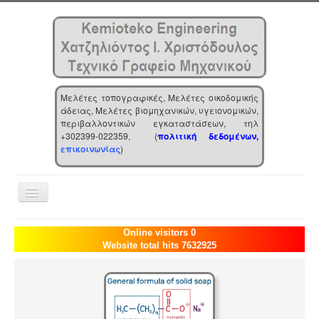
Μελέτες τοπογραφικές, Μελέτες οικοδομικής
άδειας, Μελέτες βιομηχανικών, υγειονομικών,
περιβαλλοντικών εγκαταστάσεων, τηλ
+302399-022359, (
πολιτική δεδομένων,
επικοινωνίας
)
Toggle
Navigation
Αρχική
Online visitors 0
Website total hits 7632925
Επιχείρηση
Υπηρεσίες
Τα νέα μας