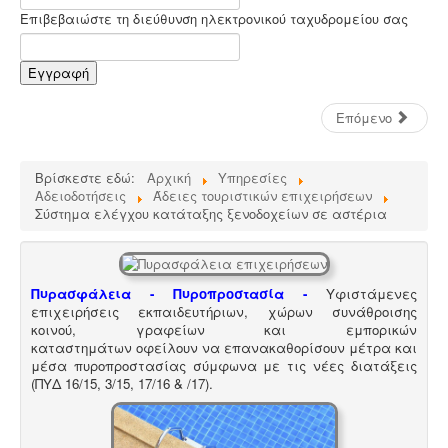
αρμόδιες είναι οι κτηνιατρικές υπηρεσίες. Τα
αδρανοποιημένα ζωικά υποπροϊόντα θεωρούνται μη
Επιβεβαιώστε τη διεύθυνση ηλεκτρονικού ταχυδρομείου σας
επικίνδυνα απόβλητα και περιλαμβάνονται στον
κατάλογο ΕΚΑ
.
Εγγραφή
Επόμενο
Βρίσκεστε εδώ:
Αρχική
Υπηρεσίες
Αδειοδοτήσεις
Άδειες τουριστικών επιχειρήσεων
Μελέτη περιβαλλοντικών επιπτώσεων -
Τα
Σύστημα ελέγχου κατάταξης ξενοδοχείων σε αστέρια
περισσότερα είδη επιχειρήσεων προκειμένου να
εγκατασταθούν ή συνεχίσουν να λειτουργούν
χρειάζονται περιβαλλοντική άδεια σε ισχύ. Η άδεια
εκδίδεται μετά από την έγκριση της σχετικής μελέτης
περιβαλλοντικών επιπτώσεων.
Πυρασφάλεια - Πυροπροστασία -
Υφιστάμενες
επιχειρήσεις εκπαιδευτήριων, χώρων συνάθροισης
κοινού, γραφείων και εμπορικών
καταστημάτων οφείλουν να επανακαθορίσουν μέτρα και
μέσα πυροπροστασίας σύμφωνα με τις νέες διατάξεις
(ΠΥΔ 16/15, 3/15, 17/16 & /17).
Τεχνικός ασφαλείας στην εργασία -
Όλες οι
επιχειρήσεις έχουν την υποχρέωση να διαθέτουν
μελέτη επικινδυνότητας από επαγγελματία τεχνικό