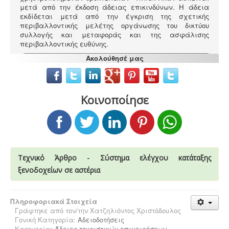
μετά από την έκδοση άδειας επικινδύνων. Η άδεια
εκδίδεται μετά από την έγκριση της σχετικής
περιβαλλοντικής μελέτης οργάνωσης του δικτύου
συλλογής και μεταφοράς και της ασφάλισης
περιβαλλοντικής ευθύνης.
Ακολούθησέ μας
Σύστημα διαχείρισης ποιότητας ISO
-
Πολλές
Κοινοποίησε
επιχειρήσεις προκειμένου να είναι ελκυστικές στο
πελατειακό κοινό χρειάζεται να πιστοποιηθούν κατά
ISO
. Αυτό είτε απαιτείται για δουλειές με το δημόσιο
(δημοπρασίες) ή από τη νομοθεσία (τρόφιμα-ποτά) ή
αποτελεί κανόνα της αγοράς (εξαγωγές). Κλειδί στην
διαδικασία είναι η μελέτη διαχείρισης ποιότητας.
Τεχνικό Άρθρο - Σύστημα ελέγχου κατάταξης
ξενοδοχείων σε αστέρια
Πληροφοριακά Στοιχεία
Γράφτηκε από τον/την
Χατζηλιόντος Χριστόδουλος
Γονική Κατηγορία:
Αδειοδοτήσεις
Κατηγορία:
Άδειες τουριστικών επιχειρήσεων