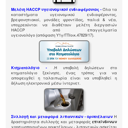
ΠΎΛΗ ΕΡΓΑΛΕΊΩΝ
Μελέτη HACCP υγειονομικού ενδιαφέροντος
-
Όλα τα
Αναζήτηση
καταστήματα υγειονομικού ενδιαφέροντος,
βρεφονηπιακοί, μονάδες φροντίδας, παλιά & νέα,
υποχρεούνται να διαθέτουν μελέτη διεργασιών
HACCP από επαγγελματία
υγειονολόγο (απόφαση
Υ1γ/ΓΠ/οικ.47829/17
).
Κτηματολόγιο -
.
Η υποβολή δηλώσεων στο
κτηματολόγιο ξεκίνησε, ένας τρόπος για να
αποφευχθεί η ταλαιπωρία είναι να υποβληθεί η
δήλωση ηλεκτρονικά μέσω ίντερνετ.
Συλλογή και μεταφορά λιπαντικών - ορυκτέλαιων
Η
δραστηριότητα συλλογής και μεταφοράς
επικίνδυνων
χρησιμοποιημένων ορυκτέλαιων - λιπαντικών ασκείται