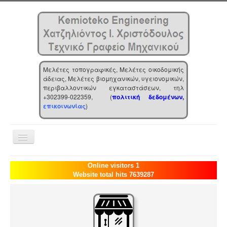
Μελέτες τοπογραφικές, Μελέτες οικοδομικής
άδειας, Μελέτες βιομηχανικών, υγειονομικών,
περιβαλλοντικών εγκαταστάσεων, τηλ
+302399-022359, (
πολιτική δεδομένων,
επικοινωνίας
)
Toggle
Navigation
Αρχική
Online visitors 1
Website total hits 7639287
Επιχείρηση
Υπηρεσίες
Τα νέα μας