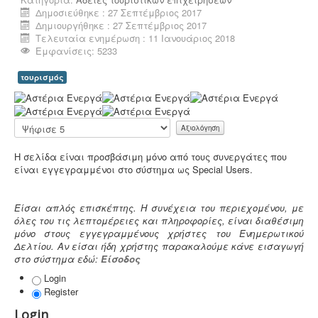
Μελέτη επικινδυνότητας λεγιονέλλα -
.
Η υγειονομική
Δημοσιεύθηκε : 27 Σεπτέμβριος 2017
αναγνώριση και μελέτη εκτίμησης του κινδύνου από
Δημιουργήθηκε : 27 Σεπτέμβριος 2017
την λεγιονέλλα στις υδρεύσεις ξενοδοχειακών κτιρίων
Τελευταία ενημέρωση : 11 Ιανουάριος 2018
επιβάλλεται από τις νέες υγειονομικές διατάξεις του
Εμφανίσεις: 5233
Υπουργείου Υγείας.
τουρισμός
Α
ξ
ι
Παρακαλώ
ο
αξιολογήστε
λ
Ηλεκτροδότηση αρδευτικών γεωτρήσεων -
Για την
Η σελίδα είναι προσβάσιμη μόνο από τους συνεργάτες που
ό
ηλεκτροδότηση αγροτικών γεωτρήσεων ή
είναι εγγεγραμμένοι στο σύστημα ως Special Users.
γ
εγκαταστάσεων και την εφαρμογή χαμηλού αγροτικού
η
τιμολογίου είναι υποχρεωτική η έκδοση άδειας χρήσης
σ
νερού και του Δελτίου Γεωργοτεχνικών και
Είσαι απλός επισκέπτης. Η συνέχεια του περιεχομένου, με
η
Γεωργοοικονομικών Στοιχείων.
.
όλες του τις λεπτομέρειες και πληροφορίες, είναι διαθέσιμη
Χ
μόνο στους εγγεγραμμένους χρήστες του Ενημερωτικού
ρ
Δελτίου. Αν είσαι ήδη χρήστης παρακαλούμε κάνε εισαγωγή
ή
στο σύστημα εδώ:
Είσοδος
σ
τ
Login
η
Register
:
Login
Άδεια λειτουργίας catering -
Τα catering