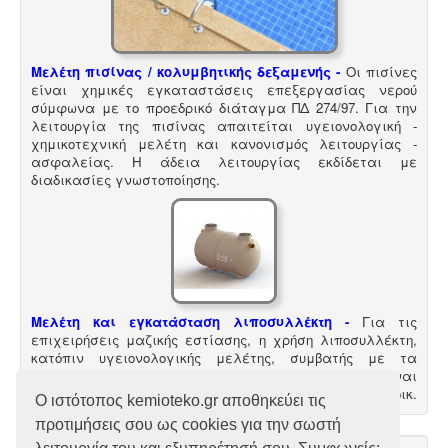
ασφαλείας εγγεγραμμένο στο μητρώο της
επιθεώρησης εργασίας (Ν. 3850/10, άρθρα 12, 42, 43)
Μελέτη πισίνας / κολυμβητικής δεξαμενής -
Οι πισίνες
είναι χημικές εγκαταστάσεις επεξεργασίας νερού
σύμφωνα με το προεδρικό διάταγμα ΠΔ 274/97. Για την
λειτουργία της πισίνας απαιτείται υγειονολογική -
χημικοτεχνική μελέτη και κανονισμός λειτουργίας -
ασφαλείας. Η άδεια λειτουργίας εκδίδεται με
διαδικασίες γνωστοποίησης.
Μελέτη και εγκατάσταση λιποσυλλέκτη -
Για τις
επιχειρήσεις μαζικής εστίασης, η χρήση λιποσυλλέκτη,
κατόπιν υγειονολογικής μελέτης, συμβατής με τα
πρότυπα DIN 1986-100α, EN 1825-1+2, DIN 4040-100 είναι
υποχρεωτική από την υγειονομική διάταξη Υ1γ / ΓΠ / οικ.
Ο ιστότοπος kemioteko.gr αποθηκεύει τις
47829 / 17
.
προτιμήσεις σου ως cookies για την σωστή