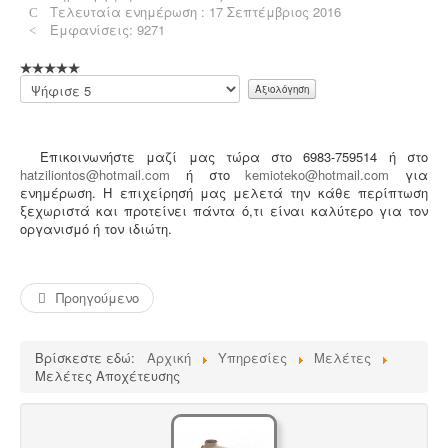
Τελευταία ενημέρωση : 17 Σεπτέμβριος 2016
Εμφανίσεις: 9271
Μελέτη επικινδυνότητας λεγιονέλλα -
.
Η υγειονομική
Παρακαλώ
αναγνώριση και μελέτη εκτίμησης του κινδύνου από
αξιολογήστε
την λεγιονέλλα στις υδρεύσεις ξενοδοχειακών κτιρίων
επιβάλλεται από τις νέες υγειονομικές διατάξεις του
Υπουργείου Υγείας.
Επικοινωνήστε μαζί μας τώρα στο 6983-759514 ή στο
hatziliontos@hotmail.com
ή στο
kemioteko@hotmail.com
για
ενημέρωση. Η επιχείρησή μας μελετά την κάθε περίπτωση
ξεχωριστά και προτείνει πάντα ό,τι είναι καλύτερο για τον
οργανισμό ή τον ιδιώτη.
Μελέτη HACCP υγειονομικού ενδιαφέροντος
-
Όλα τα
καταστήματα υγειονομικού ενδιαφέροντος,
βρεφονηπιακοί, μονάδες φροντίδας, παλιά & νέα,
Προηγούμενο
υποχρεούνται να διαθέτουν μελέτη διεργασιών
HACCP από επαγγελματία
υγειονολόγο (απόφαση
Υ1γ/ΓΠ/οικ.47829/17
).
Βρίσκεστε εδώ:
Αρχική
Υπηρεσίες
Μελέτες
Μελέτες Αποχέτευσης