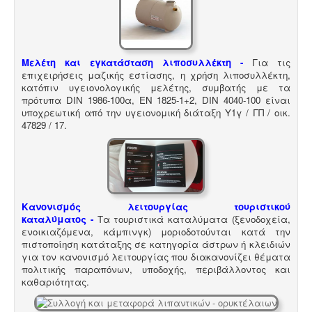
Άδεια λειτουργίας catering -
Τα catering
αδειοδοτούνται ως επαγγελματικά εργαστήρια με
προαπαιτούμενη κτηνιατρική άδεια λειτουργίας η
Μελέτη και εγκατάσταση λιποσυλλέκτη -
Για τις
οποία συνοδεύεται από πλήρη μελέτη HACCP,
επιχειρήσεις μαζικής εστίασης, η χρήση λιποσυλλέκτη,
σύμφωνα με τον ευρωπαϊκό κανονισμό 853/2004.
κατόπιν υγειονολογικής μελέτης, συμβατής με τα
πρότυπα DIN 1986-100α, EN 1825-1+2, DIN 4040-100 είναι
υποχρεωτική από την υγειονομική διάταξη Υ1γ / ΓΠ / οικ.
47829 / 17
.
Μελέτη πισίνας / κολυμβητικής
δεξαμενής -
Οι πισίνες είναι χημικές εγκαταστάσεις
επεξεργασίας νερού σύμφωνα με το προεδρικό
Κανονισμός λειτουργίας τουριστικού
διάταγμα ΠΔ 274/97. Για την λειτουργία της πισίνας
καταλύματος
-
Τα τουριστικά καταλύματα (ξενοδοχεία,
απαιτείται υγειονολογική - χημικοτεχνική μελέτη και
ενοικιαζόμενα, κάμπινγκ) μοριοδοτούνται κατά την
κανονισμός λειτουργίας - ασφαλείας. Η άδεια
πιστοποίηση κατάταξης σε κατηγορία άστρων ή κλειδιών
λειτουργίας εκδίδεται με διαδικασίες γνωστοποίησης.
για τον κανονισμό λειτουργίας που διακανονίζει θέματα
πολιτικής παραπόνων, υποδοχής, περιβάλλοντος και
καθαριότητας.