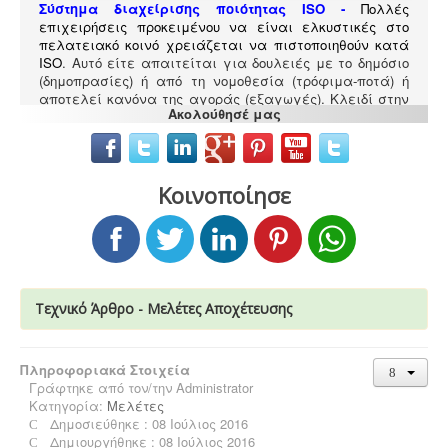
Σύστημα διαχείρισης ποιότητας ISO
-
Πολλές
επιχειρήσεις προκειμένου να είναι ελκυστικές στο
πελατειακό κοινό χρειάζεται να πιστοποιηθούν κατά
ISO
. Αυτό είτε απαιτείται για δουλειές με το δημόσιο
(δημοπρασίες) ή από τη νομοθεσία (τρόφιμα-ποτά) ή
αποτελεί κανόνα της αγοράς (εξαγωγές). Κλειδί στην
Ακολούθησέ μας
διαδικασία είναι η μελέτη διαχείρισης ποιότητας.
Κοινοποίησε
Μελέτη προστασίας δεδομένων πελατών (GDPR)
-
Στις 25-05-2018 τίθεται σε εφαρμογή ο
νέος
ευρωπαϊκός κανονισμός προστασίας δεδομένων
(GDPR), σύμφωνα με τον οποίο όλες οι επιχειρήσεις με
Ευρωπαίους πελάτες (περιλαμβανομένων και των
Τεχνικό Άρθρο - Μελέτες Αποχέτευσης
Ελλήνων) θα πρέπει να μπορούν να αποδείξουν, με την
αναλογούσα μελέτη προστασίας δεδομένων, ότι
συμμορφώνονται με τις νέες απαιτήσεις
Πληροφοριακά Στοιχεία
Γράφτηκε από τον/την
Administrator
Κατηγορία:
Μελέτες
Δημοσιεύθηκε : 08 Ιούλιος 2016
Δημιουργήθηκε : 08 Ιούλιος 2016