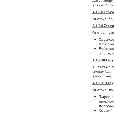
Διαχείριση
νέες διατάξεις (ΠΥΔ 16/15, 3/15, 17/16 &
επέκταση του
/17).
Α.1.2.8 Στό
Οι στόχοι δε
Α.1.2.9 Στό
Οι στόχοι γι
Οργάνωση
Μονάδων.
Επέκταση
από τις 
Α.1.2.10 Στό
Τίθεται ως 
ανακύκλωση 
εκσκαφών).
Α.1.2.11 Στ
Οι στόχοι που
Πλήρης 
προέλευσ
παραγωγή
Χωριστή