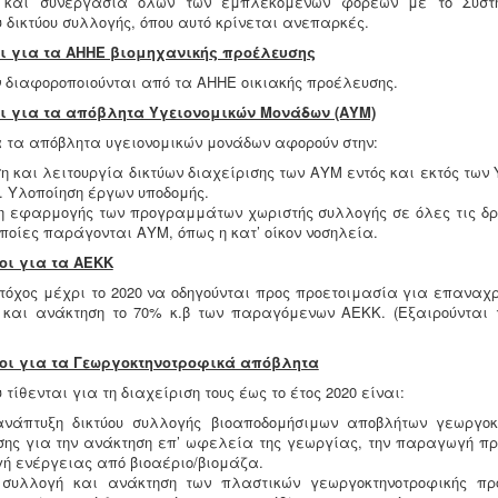
ς και συνεργασία όλων των εμπλεκόμενων φορέων με το Σύστ
 δικτύου συλλογής, όπου αυτό κρίνεται ανεπαρκές.
χοι για τα ΑΗΗΕ βιομηχανικής προέλευσης
ν διαφοροποιούνται από τα ΑΗΗΕ οικιακής προέλευσης.
χοι για τα απόβλητα Υγειονομικών Μονάδων (ΑΥΜ)
α τα απόβλητα υγειονομικών μονάδων αφορούν στην:
 και λειτουργία δικτύων διαχείρισης των ΑΥΜ εντός και εκτός των
 Υλοποίηση έργων υποδομής.
 εφαρμογής των προγραμμάτων χωριστής συλλογής σε όλες τις δρ
οποίες παράγονται ΑΥΜ, όπως η κατ’ οίκον νοσηλεία.
χοι για τα ΑΕΚΚ
στόχος μέχρι το 2020 να οδηγούνται προς προετοιμασία για επαναχρ
και ανάκτηση το 70% κ.β των παραγόμενων ΑΕΚΚ. (Εξαιρούνται
όχοι για τα Γεωργοκτηνοτροφικά απόβλητα
 τίθενται για τη διαχείριση τους έως το έτος 2020 είναι:
ανάπτυξη δικτύου συλλογής βιοαποδομήσιμων αποβλήτων γεωργοκ
ης για την ανάκτηση επ’ ωφελεία της γεωργίας, την παραγωγή προ
 ενέργειας από βιοαέριο/βιομάζα.
 συλλογή και ανάκτηση των πλαστικών γεωργοκτηνοτροφικής πρ