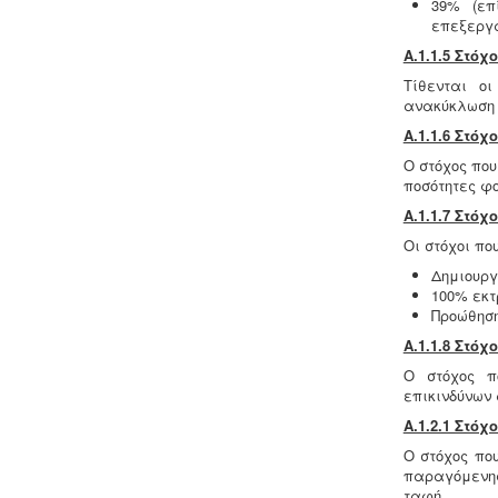
39% (επ
επεξεργα
Α.1.1.5 Στό
Τίθενται οι
ανακύκλωση 
Α.1.1.6 Στόχ
Μελέτη - άδεια διάθεσης υγρών
αποβλήτων -
Για όλες τις
Ο στόχος που
επιχειρήσεις του νομού Θεσσαλονίκης
ποσότητες φο
η ΕΥΑΘ ζητάει υγειονολογική μελέτη
Α.1.1.7 Στόχ
(πτυχιούχου μελετητή) παραγωγής /
επεξεργασίας / διάθεσης υγρών
Οι στόχοι πο
αποβλήτων, προκειμένου να εκδώσει
Δημιουργ
την άδεια διάθεσης - σύνδεσης με το
100% εκτ
δίκτυο αποχέτευσης (ειδικός
Προώθηση
κανονισμός αποχέτευσης ΦΕΚ
1793Β-2018).
.
Α.1.1.8 Στό
Ο στόχος π
επικινδύνων
Α.1.2.1 Στόχ
Ο στόχος που
Μελέτη προστασίας δεδομένων
παραγόμενης
πελατών (GDPR) -
Στις 25-05-2018
ταφή.