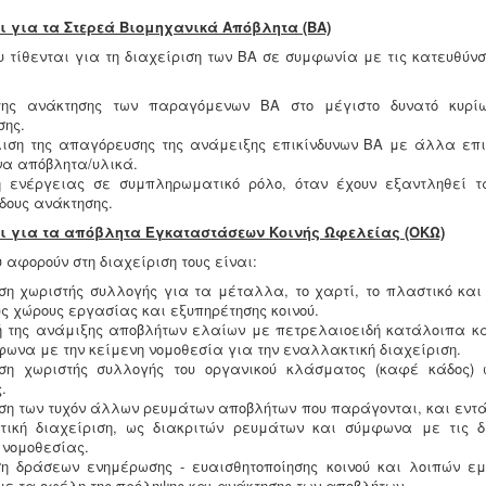
χοι για τα Στερεά Βιομηχανικά Απόβλητα (ΒΑ)
υ τίθενται για τη διαχείριση των ΒΑ σε συμφωνία με τις κατευθύν
της ανάκτησης των παραγόμενων ΒΑ στο μέγιστο δυνατό κυρί
σης.
ση της απαγόρευσης της ανάμειξης επικίνδυνων ΒΑ με άλλα επι
να απόβλητα/υλικά.
η ενέργειας σε συμπληρωματικό ρόλο, όταν έχουν εξαντληθεί 
δους ανάκτησης.
χοι για τα απόβλητα Εγκαταστάσεων Κοινής Ωφελείας (ΟΚΩ)
υ αφορούν στη διαχείριση τους είναι:
η χωριστής συλλογής για τα μέταλλα, το χαρτί, το πλαστικό και 
υς χώρους εργασίας και εξυπηρέτησης κοινού.
 της ανάμιξης αποβλήτων ελαίων με πετρελαιοειδή κατάλοιπα κα
φωνα με την κείμενη νομοθεσία για την εναλλακτική διαχείριση.
ση χωριστής συλλογής του οργανικού κλάσματος (καφέ κάδος) 
.
ση των τυχόν άλλων ρευμάτων αποβλήτων που παράγονται, και εντά
τική διαχείριση, ως διακριτών ρευμάτων και σύμφωνα με τις δ
 νομοθεσίας.
η δράσεων ενημέρωσης - ευαισθητοποίησης κοινού και λοιπών ε
με τα οφέλη της πρόληψης και ανάκτησης των αποβλήτων.