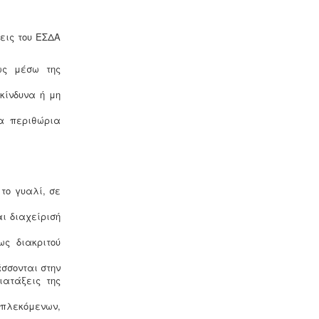
σεις του ΕΣΔΑ
ως μέσω της
Μελέτη πισίνας / κολυμβητικής
κίνδυνα ή μη
δεξαμενής -
Οι πισίνες είναι χημικές
εγκαταστάσεις επεξεργασίας νερού
τα περιθώρια
σύμφωνα με το προεδρικό διάταγμα
ΠΔ 274/97. Για την λειτουργία της
πισίνας απαιτείται υγειονολογική -
χημικοτεχνική μελέτη και κανονισμός
λειτουργίας - ασφαλείας. Η άδεια
λειτουργίας εκδίδεται με διαδικασίες
το γυαλί, σε
γνωστοποίησης.
ι διαχείρισή
ως διακριτού
σσονται στην
ιατάξεις της
Ανελκυστήρες προσώπων -
.
Η
μπλεκόμενων,
λειτουργία παλιών ανελκυστήρων