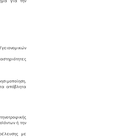
ημα για την
Συλλογή και μεταφορά αποβλήτων
-
Η δραστηριότητα συλλογής και
μεταφοράς μη επικίνδυνων
αποβλήτων ασκείται μετά από την
έκδοση της σχετικής άδειας. Η άδεια
εκδίδεται μετά από την έγκριση της
σχετικής περιβαλλοντικής μελέτης
οργάνωσης του δικτύου συλλογής και
 Υγειονομικών
μεταφοράς.
αστηριότητες
ησιμοποίηση,
 τα απόβλητα
τηνοτροφικής
ϊόντων ή την
οέλευσης με