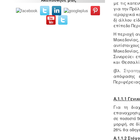
με τις κατευ
επαγγελματικά εργαστήρια με
για την Πρό
προαπαιτούμενη κτηνιατρική άδεια
ιεραρχικά κα
λειτουργίας η οποία συνοδεύεται από
δ) άλλου εί
πλήρη μελέτη HACCP, σύμφωνα με
επίπεδο Περ
τον ευρωπαϊκό κανονισμό 853/2004.
Η περιοχή α
Μακεδονίας,
αντίστοιχου
Μακεδονίας,
Συνορεύει ε
και Θεσσαλία
(βλ.
Στρατη
απόφασης έ
Περιφέρειας
Ερωτηματολόγιο ΕΟΦ για
καλλυντικά -
.
Ο σχεδιασμός και η
λειτουργία ενός εργαστηρίου ή
Α.1.1.1 Γενι
βιομηχανίας καλλυντικών υπάγεται
Για τη δια
στο πρότυπο GMP Καλής
επαναχρησιμ
Παρασκευαστικής Πρακτικής και
σε ποσοστό 5
ρυθμίζεται από τον Ευρωπαϊκό
μορφή, σε δ
Κανονισμό 1223/2009.
26% θα οδηγε
Α.1.1.2 Στό