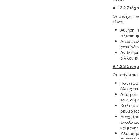
τίθεται σε εφαρμογή ο
νέος
Α.1.2.2 Στό
ευρωπαϊκός κανονισμός προστασίας
δεδομένων (GDPR), σύμφωνα με τον
Οι στόχοι πο
οποίο όλες οι επιχειρήσεις με
είναι:
Ευρωπαίους πελάτες
Αύξηση 
(περιλαμβανομένων και των
αξιοποίη
Ελλήνων) θα πρέπει να μπορούν να
Διασφάλι
αποδείξουν, με την αναλογούσα
επικίνδυ
μελέτη προστασίας δεδομένων, ότι
Ανάκτησ
συμμορφώνονται με τις νέες
άλλου εί
απαιτήσεις
Α.1.2.3 Στό
Οι στόχοι πο
Καθιέρωσ
όλους το
Αποτροπή
τους σύμ
Καθιέρω
Μελέτη επικινδυνότητας λεγιονέλλα
ρεύματος
-
.
Η υγειονομική αναγνώριση και
Διαχείρι
μελέτη εκτίμησης του κινδύνου από
εναλλακ
την λεγιονέλλα στις υδρεύσεις
κείμενης
ξενοδοχειακών κτιρίων επιβάλλεται
Υλοποίησ
από τις νέες υγειονομικές διατάξεις
σχετικά 