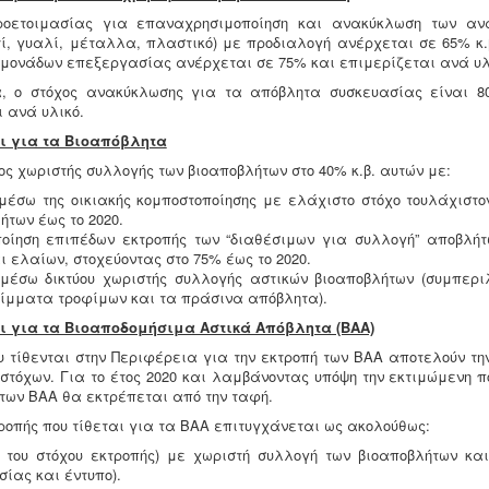
ροετοιμασίας για επαναχρησιμοποίηση και ανακύκλωση των αν
τί, γυαλί, μέταλλα, πλαστικό) με προδιαλογή ανέρχεται σε 65% κ.β
 μονάδων επεξεργασίας ανέρχεται σε 75% και επιμερίζεται ανά υλ
, ο στόχος ανακύκλωσης για τα απόβλητα συσκευασίας είναι 80
 ανά υλικό.
χοι για τα Βιοαπόβλητα
ος χωριστής συλλογής των βιοαποβλήτων στο 40% κ.β. αυτών με:
μέσω της οικιακής κομποστοποίησης με ελάχιστο στόχο τουλάχιστον
ήτων έως το 2020.
οίηση επιπέδων εκτροπής των “διαθέσιμων για συλλογή” αποβλή
ι ελαίων, στοχεύοντας στο 75% έως το 2020.
μέσω δικτύου χωριστής συλλογής αστικών βιοαποβλήτων (συμπερ
ίμματα τροφίμων και τα πράσινα απόβλητα).
χοι για τα Βιοαποδομήσιμα Αστικά Απόβλητα (ΒΑΑ)
υ τίθενται στην Περιφέρεια για την εκτροπή των ΒΑΑ αποτελούν τη
 στόχων. Για το έτος 2020 και λαμβάνοντας υπόψη την εκτιμώμενη π
. των ΒΑΑ θα εκτρέπεται από την ταφή.
ροπής που τίθεται για τα ΒΑΑ επιτυγχάνεται ως ακολούθως:
 του στόχου εκτροπής) με χωριστή συλλογή των βιοαποβλήτων και
σίας και έντυπο).