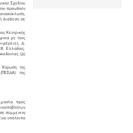
νικού Σχεδίου
τουριστικά καταλύματα (ξενοδοχεία,
που προωθούν
ενοικιαζόμενα, κάμπινγκ)
ν ανακύκλωση,
μοριοδοτούνται κατά την πιστοποίηση
ή διάθεση σε
κατάταξης σε κατηγορία άστρων ή
κλειδιών για τον κανονισμό
λειτουργίας που διακανονίζει
ας Κεντρικής
θέματα πολιτικής παραπόνων,
φικά με τους
υποδοχής, περιβάλλοντος και
ριφέρειες Δ.
καθαριότητας.
 Β. Ελλάδας.
κεδονίας (Δ)
Σύστημα διαχείρισης ποιότητας
): Κύρωση της
ISO
-
Πολλές επιχειρήσεις
(ΠΕΣΔΑ) της
προκειμένου να είναι ελκυστικές στο
πελατειακό κοινό χρειάζεται να
πιστοποιηθούν κατά ISO
. Αυτό είτε
απαιτείται για δουλειές με το
δημόσιο (δημοπρασίες) ή από τη
ιμασία προς
νομοθεσία (τρόφιμα-ποτά) ή αποτελεί
βιοαποβλήτων
κανόνα της αγοράς (εξαγωγές).
 σε σύμμεικτη
Κλειδί στην διαδικασία είναι η
ένα υπόλοιπο
μελέτη διαχείρισης ποιότητας.