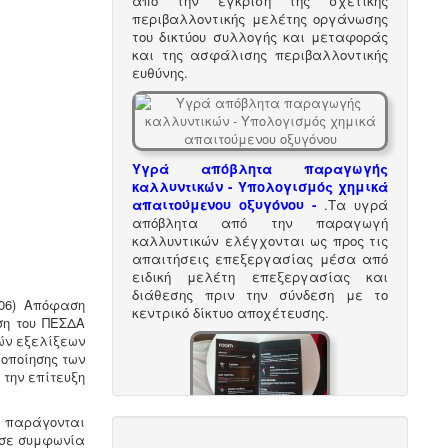
από την έγκριση της σχετικής
περιβαλλοντικής μελέτης οργάνωσης
του δικτύου συλλογής και μεταφοράς
και της ασφάλισης περιβαλλοντικής
ευθύνης.
Υγρά απόβλητα παραγωγής
καλλυντικών - Υπολογισμός χημικά
απαιτούμενου οξυγόνου -
.
Τα υγρά
απόβλητα από την παραγωγή
καλλυντικών ελέγχονται ως προς τις
απαιτήσεις επεξεργασίας μέσα από
ειδική μελέτη επεξεργασίας και
διάθεσης πριν την σύνδεση με το
006) Απόφαση
κεντρικό δίκτυο αποχέτευσης.
ση του ΠΕΣΔΑ
ών εξελίξεων
οποίησης των
την επίτευξη
υ παράγονται
Κανονισμός λειτουργίας
, σε συμφωνία
τουριστικού καταλύματος
-
Τα