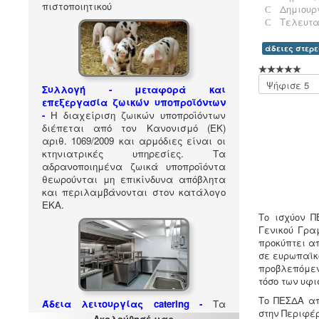
πιστοποιητικού
Δημιουργ
Τελευτα
άδειες στερ
Παρακαλώ
Συλλογή - μεταφορά και
αξιολογήστε
επεξεργασία ζωικών υποπροϊόντων
-
Η διαχείριση ζωικών υποπροϊόντων
διέπεται από τον Κανονισμό (ΕΚ)
αριθ. 1069/2009 και αρμόδιες είναι οι
κτηνιατρικές υπηρεσίες. Τα
αδρανοποιημένα ζωικά υποπροϊόντα
θεωρούνται μη επικίνδυνα απόβλητα
και περιλαμβάνονται στον κατάλογο
ΕΚΑ
.
Το ισχύον Π
Γενικού Γρα
προκύπτει α
σε ευρωπαϊκ
προβλεπόμεν
τόσο των υφι
Το ΠΕΣΔΑ απ
Άδεια λειτουργίας catering -
Τα
στην Περιφέρ
catering αδειοδοτούνται ως
Ακολούθησέ μας