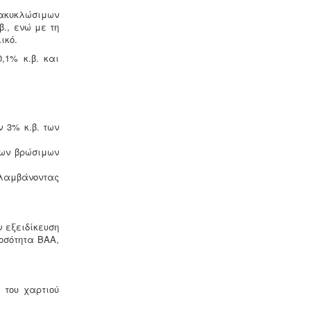
ακυκλώσιμων
Ηλεκτροδότηση αρδευτικών
., ενώ με τη
γεωτρήσεων -
Για την ηλεκτροδότηση
ικό.
αγροτικών γεωτρήσεων ή
,1% κ.β. και
εγκαταστάσεων και την εφαρμογή
χαμηλού αγροτικού τιμολογίου είναι
υποχρεωτική η έκδοση άδειας χρήσης
νερού και του Δελτίου
Γεωργοτεχνικών και
Γεωργοοικονομικών Στοιχείων.
.
 3% κ.β. των
των βρώσιμων
Μελέτη περιβαλλοντικών
ιλαμβάνοντας
επιπτώσεων -
Τα περισσότερα είδη
επιχειρήσεων προκειμένου να
εγκατασταθούν ή συνεχίσουν να
λειτουργούν χρειάζονται
ν εξειδίκευση
περιβαλλοντική άδεια σε ισχύ. Η
οσότητα ΒΑΑ,
άδεια εκδίδεται μετά από την
έγκριση της σχετικής μελέτης
περιβαλλοντικών επιπτώσεων.
 του χαρτιού