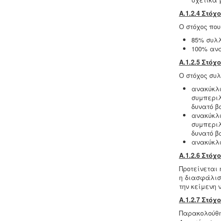
του Υπουργείου Υγείας.
Α.1.2.4 Στό
Ο στόχος που 
85% συλλ
100% ανα
Νομιμοποίηση γεώτρησης -
Όλες οι
Α.1.2.5 Στό
μεταβιβάσεις ακινήτων, στα οποία
Ο στόχος συλ
υπάρχει γεώτρηση, εκτελούνται
κατόπιν νομιμοποίησης της
ανακύκλ
γεώτρησης. Για να προχωρήσει η
συμπερι
συμβολαιογραφική πράξη θα πρέπει
δυνατό β
να έχει εκδοθεί κωδικός ΕΜΣΥ
ανακύκλ
ενεργού ή ανενεργού σημείου
συμπερι
υδροληψίας
δυνατό β
ανακύκλω
Α.1.2.6 Στό
Πυρασφάλεια - Πυροπροστασία -
Προτείνεται
Υφιστάμενες επιχειρήσεις
η διασφάλισ
εκπαιδευτήριων, χώρων συνάθροισης
την κείμενη 
κοινού, γραφείων και εμπορικών
καταστημάτων οφείλουν να
Α.1.2.7 Στό
επανακαθορίσουν μέτρα και μέσα
Παρακολούθη
πυροπροστασίας σύμφωνα με τις