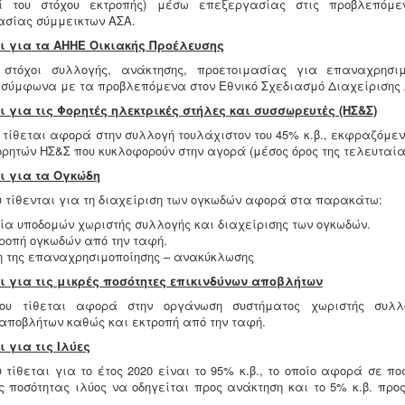
ί του στόχου εκτροπής) μέσω επεξεργασίας στις προβλεπόμε
σίας σύμμεικτων ΑΣΑ.
χοι για τα ΑΗΗΕ Οικιακής Προέλευσης
 στόχοι συλλογής, ανάκτησης, προετοιμασίας για επαναχρησι
σύμφωνα με τα προβλεπόμενα στον Εθνικό Σχεδιασμό Διαχείρισης 
οι για τις Φορητές ηλεκτρικές στήλες και συσσωρευτές (ΗΣ&Σ)
 τίθεται αφορά στην συλλογή τουλάχιστον του 45% κ.β., εκφραζόμεν
ρητών ΗΣ&Σ που κυκλοφορούν στην αγορά (μέσος όρος της τελευταίας
οι για τα Ογκώδη
υ τίθενται για τη διαχείριση των ογκωδών αφορά στα παρακάτω:
ία υποδομών χωριστής συλλογής και διαχείρισης των ογκωδών.
ροπή ογκωδών από την ταφή.
 της επαναχρησιμοποίησης – ανακύκλωσης
χοι για τις μικρές ποσότητες επικινδύνων αποβλήτων
ου τίθεται αφορά στην οργάνωση συστήματος χωριστής συλλ
 αποβλήτων καθώς και εκτροπή από την ταφή.
οι για τις Ιλύες
 τίθεται για το έτος 2020 είναι το 95% κ.β., το οποίο αφορά σε πο
 ποσότητας ιλύος να οδηγείται προς ανάκτηση και το 5% κ.β. προς