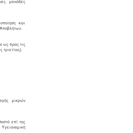
νες μονάδες
Μελέτη HACCP υγειονομικού
μοποίηση και
ενδιαφέροντος
-
Όλα τα
Αποβλήτων.
καταστήματα υγειονομικού
ενδιαφέροντος, βρεφονηπιακοί,
μονάδες φροντίδας, παλιά & νέα,
ο ως προς τις
υποχρεούνται να διαθέτουν μελέτη
 τριετίας).
διεργασιών HACCP από
επαγγελματία
υγειονολόγο (απόφαση
Υ1γ/ΓΠ/
οικ.47829/17
).
Τακτοποίηση εξ αδιαιρέτου εκτός
σχεδίου -
Σύμφωνα με τις από 12-06-
ογής μικρών
2018 νέες διατάξεις του νόμου
4495/2017 τα εκτός σχεδίου εξ
αδιαιρέτου μπορούν να προχωρήσουν
σε σύσταση διαίρεσης ιδιοκτησίας
σοστό επί της
κατόπιν αγωγής στο πρωτοδικείο από
 Υγειονομική
το 65% των συνιδιοκτητών.
.