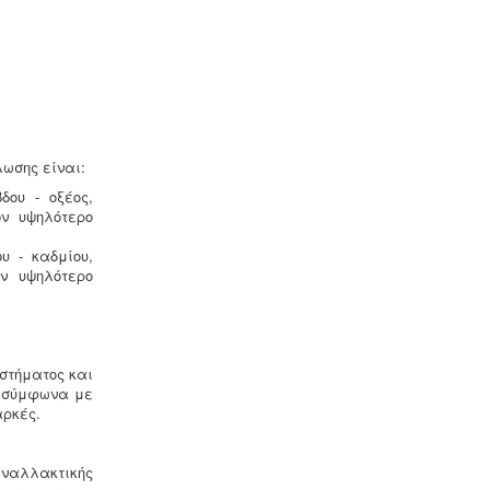
χωρίς στοιχεία νομιμότητας
επιτρέπεται μετά από σύνταξη
μελέτης - σχεδιων ανελκυστήρα,
συντήρησης, πιστοποίησης και έκδοσης
βεβαίωσης καταχώρησης στην
αρμόδια υπηρεσία.
λωσης είναι:
ου - οξέος,
ν υψηλότερο
Τεχνικός ασφαλείας στην εργασία
υ - καδμίου,
-
Όλες οι επιχειρήσεις έχουν την
ν υψηλότερο
υποχρέωση να διαθέτουν μελέτη
επικινδυνότητας από επαγγελματία
τεχνικό ασφαλείας εγγεγραμμένο
στο μητρώο της επιθεώρησης
εργασίας (Ν. 3850/10, άρθρα 12, 42,
στήματος και
43)
Α σύμφωνα με
αρκές.
Εναλλακτικής