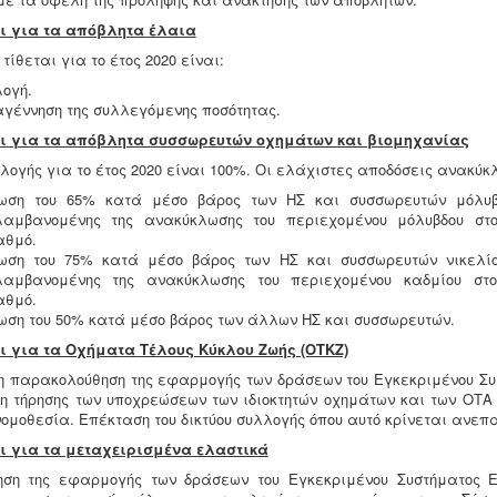
χοι για τα απόβλητα έλαια
τίθεται για το έτος 2020 είναι:
ογή.
γέννηση της συλλεγόμενης ποσότητας.
χοι για τα απόβλητα συσσωρευτών οχημάτων και βιομηχανίας
λογής για το έτος 2020 είναι 100%. Οι ελάχιστες αποδόσεις ανακύκ
ωση του 65% κατά μέσο βάρος των ΗΣ και συσσωρευτών μόλυβδ
λαμβανομένης της ανακύκλωσης του περιεχομένου μόλυβδου στο
αθμό.
ωση του 75% κατά μέσο βάρος των ΗΣ και συσσωρευτών νικελίο
λαμβανομένης της ανακύκλωσης του περιεχομένου καδμίου στο
αθμό.
ση του 50% κατά μέσο βάρος των άλλων ΗΣ και συσσωρευτών.
χοι για τα Οχήματα Τέλους Κύκλου Ζωής (ΟΤΚΖ)
 η παρακολούθηση της εφαρμογής των δράσεων του Εγκεκριμένου Συ
η τήρησης των υποχρεώσεων των ιδιοκτητών οχημάτων και των ΟΤ
νομοθεσία. Επέκταση του δικτύου συλλογής όπου αυτό κρίνεται ανεπ
χοι για τα μεταχειρισμένα ελαστικά
ση της εφαρμογής των δράσεων του Εγκεκριμένου Συστήματος 