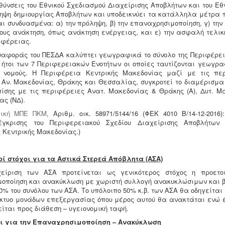
θύνσεις του Εθνικού Σχεδιασμού Διαχείρισης Αποβλήτων και του Εθ
ληψη δημιουργίας Αποβλήτων και υποδεικνύει τα κατάλληλα μέτρα 
ι συνδυασμένα: α) την πρόληψη, β) την επαναχρησιμοποίηση, γ) τη
δους ανάκτηση, όπως ανάκτηση ενέργειας, και ε) την ασφαλή τελικ
ιφέρειας.
ναφοράς του ΠΕΣΔΑ καλύπτει γεωγραφικά το σύνολο της Περιφέρει
 ήτοι των 7 Περιφερειακών Ενοτήτων οι οποίες ταυτίζονται γεωγρα
ς νομούς. Η Περιφέρεια Κεντρικής Μακεδονίας μαζί με τις πε
 Αν. Μακεδονίας, Θράκης και Θεσσαλίας, συγκροτεί το διαμέρισμα
πίσης με τις περιφέρειες Ανατ. Μακεδονίας & Θράκης (Α), Δυτ. Μα
ς (ΝΔ).
γική ΜΠΕ ΠΚΜ
, Αριθμ. oικ. 58971/5144/16 (ΦΕΚ 4010 Β/14-12-2016
γκρισης του Περιφερειακού Σχεδίου Διαχείρισης Αποβλήτων 
 Κεντρικής Μακεδονίας.)
κοί στόχοι για τα Αστικά Στερεά Απόβλητα (ΑΣΑ)
χείριση των ΑΣΑ προτείνεται ως γενικότερος στόχος η προετο
οποίηση και ανακύκλωση με χωριστή συλλογή ανακυκλώσιμων και 
0% του συνόλου των ΑΣΑ. Το υπόλοιπο 50% κ.β. των ΑΣΑ θα οδηγείται
ίκτυο μονάδων επεξεργασίας όπου μέρος αυτού θα ανακτάται ενώ 
ίται προς διάθεση – υγειονομική ταφή.
χοι για την Επαναχρησιμοποίηση – Ανακύκλωση