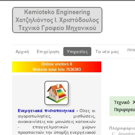
ΠΎΛ
Αρχική
Επιχείρηση
Υπηρεσίες
Τα νέα μας
Online visitors 8
Website total hits 7636383
Τεχνικό 
Περιφερει
Ενεργειακά πιστοποιητικά -
Όλες οι
αγοραπωλησίες, μισθώσεις,
ανακαινίσεις και μονώσεις κατοικιών
- επαγγελματικών χώρων
Πληροφορια
προαπαιτούν την ύπαρξη ενεργειακού
Δημοσιεύ