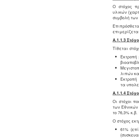
Ο στόχος π
υλικών (χαρ
συμβολή των
Κτηματολόγιο -
.
Η υποβολή δηλώσεων
Επιπρόσθετα
στο κτηματολόγιο ξεκίνησε, ένας
επιμερίζεται
τρόπος για να αποφευχθεί η
ταλαιπωρία είναι να υποβληθεί η
Α.1.1.3 Στό
δήλωση ηλεκτρονικά μέσω ίντερνετ.
Τίθεται στόχ
Εκτροπή 
βιοαποβλ
Μεγιστοπ
λιπών κα
Εκτροπή 
τα υπολε
Μελέτη και εγκατάσταση
Α.1.1.4 Στό
λιποσυλλέκτη -
Για τις επιχειρήσεις
μαζικής εστίασης, η χρήση
Οι στόχοι πο
λιποσυλλέκτη, κατόπιν
των Εθνικών
υγειονολογικής μελέτης, συμβατής με
το 76,3% κ.β
τα πρότυπα DIN 1986-100α, EN 1825-
Ο στόχος εκτ
1+2, DIN 4040-100 είναι υποχρεωτική
από την υγειονομική διάταξη Υ1γ / ΓΠ /
61% (επί
οικ. 47829 / 17
.
(συσκευα