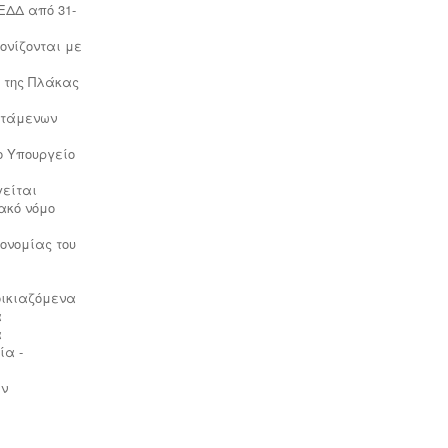
ΕΔΔ από 31-
Ενεργειακά πιστοποιητικά -
Όλες οι
αγοραπωλησίες, μισθώσεις,
ονίζονται με
ανακαινίσεις και μονώσεις κατοικιών
- επαγγελματικών χώρων
ή της Πλάκας
προαπαιτούν την ύπαρξη ενεργειακού
πιστοποιητικού
ιστάμενων
το Υπουργείο
Μελέτη HACCP υγειονομικού
γείται
ενδιαφέροντος
-
Όλα τα
ακό νόμο
καταστήματα υγειονομικού
ενδιαφέροντος, βρεφονηπιακοί,
κονομίας του
μονάδες φροντίδας, παλιά & νέα,
υποχρεούνται να διαθέτουν μελέτη
διεργασιών HACCP από
οικιαζόμενα
επαγγελματία
α
υγειονολόγο (απόφαση
Υ1γ/ΓΠ/
α
οικ.47829/17
).
ία -
ων
Συλλογή και μεταφορά αποβλήτων
-
Η δραστηριότητα συλλογής και
μεταφοράς μη επικίνδυνων