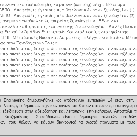
ικαιολογητικά αδειοδότησης κάμπινγκ (camping) μέχρι 150 άτομα
. ΑΕΠΟ - Αποφάσεις έγκρισης περιβαλλοντικών όρων ξενοδοχείων (1)
. ΑΕΠΟ - Αποφάσεις έγκρισης περιβαλλοντικών όρων ξενοδοχείων (2)
γειονομικό πρωτόκολλο λειτουργίας ξενοδοχείων - ΕΕΔΔ 2020
ρωτόκολλα καθαριότητας και υγιεινής στο Ξενοδοχείο – Καλές Πρακτι
α Ευπαθών Ομάδων-Επισκεπτών Και Διαδικασίες Διασφάλισης
ovid 19 - Μεταδοτικές Νόσοι και Λοιμώξεις - Έλεγχος και Βασικά Μέτρ
ας στον Ξενοδοχειακό Τομέα
ντυπα συστήματος διαχείρισης ποιότητας ξενοδοχείων - ενοικιαζόμενω
ντυπα συστήματος διαχείρισης ποιότητας ξενοδοχείων - ενοικιαζόμενω
ντυπα συστήματος διαχείρισης ποιότητας ξενοδοχείων - ενοικιαζόμενω
ντυπα συστήματος διαχείρισης ποιότητας ξενοδοχείων - ενοικιαζόμενω
ντυπα συστήματος διαχείρισης ποιότητας ξενοδοχείων - ενοικιαζόμενω
ντυπα συστήματος διαχείρισης ποιότητας ξενοδοχείων - ενοικιαζόμενω
ντυπα συστήματος διαχείρισης ποιότητας ξενοδοχείων - ενοικιαζόμενω
 Engineering δημιουργήθηκε ως απόσταγμα εμπειριών 14 ετών στην 
ι λειτουργία δημόσιων τεχνικών έργων και 8 ετών στο ελεύθερο επάγγελμα
 εξειδίκευση στην αδειοδότηση και λειτουργία επιχειρήσεων.
Αποστολή τ
 - Χατζηλιόντος Ι. Χριστόδουλος είναι η δημιουργία πελατών, οπαδών
ένων, που θέλουν να κάνουν διαχρονικά τα σωστά πράγματα με τους 