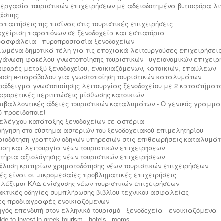
υνεργασία τουριστικών επιχειρήσεων με αδειοδοτημένα βυτιοφόρα λι
άσπης
 απαιτήσεις της πισίνας στις τουριστικές επιχειρήσεις
ιαχείριση παραπόνων σε ξενοδοχεία και εστιατόρια
υρασφάλεια - πυροπροστασία ξενοδοχείων
ειωμένα δημοτικά τέλη για τις εποχιακά λειτουργούσες επιχειρήσει
ργάνωση φακέλου γνωστοποίησης τουριστικών - υγειονομικών επιχει
ιαφορές μεταξύ ξενοδοχείου, ενοικιαζόμενων, κατοικιών, επαύλεων
κδοση e-παράβολου για γνωστοποίηση τουριστικών καταλυμάτων
αράδειγμα γνωστοποίησης λειτουργίας ξενοδοχείου με 2 καταστήματ
ιαφορετικές περιπτώσεις μίσθωσης κατοικιών
εριβαλλοντικές άδειες τουριστικών καταλυμάτων - Ο γενικός γραμμ
ύ προειδοποιεί
ελέγχου κατάταξης ξενοδοχείων σε αστέρια
λοήγηση στο σύστημα αστεριών του ξενοδοχειακού επιμελητηρίου
οριοδότηση γραπτών οδηγών υπηρεσιών στις επιθεωρήσεις καταλυμά
δρυση και λειτουργία νέων τουριστικών επιχειρήσεων
ριτήρια αξιολόγησης νέων τουριστικών επιχειρήσεων
νάλυση κριτηρίων χρηματοδότησης νέων τουριστικών επιχειρήσεων
οιές είναι οι μικρομεσαίες προβληματικές επιχειρήσεις
πιλέξιμοι ΚΑΔ ενίσχυσης νέων τουριστικών επιχειρήσεων
ρακτικές οδηγίες συμπλήρωσης βιβλίου τεχνικού ασφαλείας
έες προδιαγραφές ενοικιαζόμενων
δηγός επενδυτή στον ελληνικό τουρισμό - ξενοδοχεία - ενοικιαζόμενα
de to invest in greek tourism - hotels - rooms