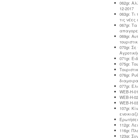
062gr. Α
12-2017
063gr. Τ
Κτηματολόγιο -
.
Η υποβολή δηλώσεων
τις νέες
στο κτηματολόγιο ξεκίνησε, ένας
067gr. Τ
τρόπος για να αποφευχθεί η
απαγορε
ταλαιπωρία είναι να υποβληθεί η
069gr. Α
δήλωση ηλεκτρονικά μέσω ίντερνετ.
τουριστι
070gr. Σ
Αγροτική
071gr. Ει
075gr. Τ
Τουριστι
Νομιμοποίηση γεώτρησης -
Όλες οι
076gr. Ρ
μεταβιβάσεις ακινήτων, στα οποία
διαμοιρ
υπάρχει γεώτρηση, εκτελούνται
077gr. Ε
κατόπιν νομιμοποίησης της
WEB-H-01
γεώτρησης. Για να προχωρήσει η
WEB-H-02
συμβολαιογραφική πράξη θα πρέπει
WEB-H-03
να έχει εκδοθεί κωδικός ΕΜΣΥ
107gr. Κ
ενεργού ή ανενεργού σημείου
ενοικιαζ
υδροληψίας
Ερωτήσει
112gr. Λ
116gr. Π
123gr. Σ