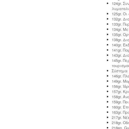
124gr. Σ
λυματολ
125gr. Οι
132gr. Δ
Υγρά απόβλητα παραγωγής
133gr. Π
καλλυντικών - Υπολογισμός χημικά
134gr. Μ
απαιτούμενου οξυγόνου -
.
Τα υγρά
135gr. Ο
απόβλητα από την παραγωγή
138gr. Δ
καλλυντικών ελέγχονται ως προς τις
140gr. Έ
απαιτήσεις επεξεργασίας μέσα από
141gr. Π
ειδική μελέτη επεξεργασίας και
143gr. Δ
διάθεσης πριν την σύνδεση με το
145gr. Π
κεντρικό δίκτυο αποχέτευσης.
τουρισμο
Σύστημα 
146gr. Π
149gr. Μ
156gr. Ί
157gr. Κ
158gr. Α
159gr. Π
160gr. Ε
163gr. Π
217gr. Ν
Ερωτηματολόγιο ΕΟΦ για
218gr. Ο
καλλυντικά -
.
Ο σχεδιασμός και η
218en. Gui