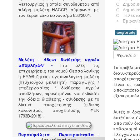
λειτουργίας η οποία συνοδεύεται από
Δημοσιεύ
πλήρη μελέτη HACCP, σύμφωνα με
Δημιουργ
τον ευρωπαϊκό κανονισμό 853/2004.
Τελευταί
Εμφανίσ
τουρισμός
Α
ξ
ι
Παρακαλώ
ο
αξιολογήστε
Μελέτη - άδεια διάθεσης υγρών
λ
αποβλήτων -
Για όλες τις
Το πρόβλημα
ό
επιχειρήσεις του νομού Θεσσαλονίκης
διανυκτερε
γ
η ΕΥΑΘ ζητάει υγειονολογική μελέτη
αποχέτευσης
η
(πτυχιούχου μελετητή) παραγωγής /
είναι οι το
σ
επεξεργασίας / διάθεσης υγρών
αποκατάστασ
η
αποβλήτων, προκειμένου να εκδώσει
εξυπηρετούν
Χ
την άδεια διάθεσης - σύνδεσης με το
ρ
δίκτυο αποχέτευσης (ειδικός
ή
κανονισμός αποχέτευσης ΦΕΚ
Αυτές οι δρ
σ
1793Β-2018).
.
διαθέτουν έ
τ
απαιτούν δι
η
καθαρισμοί 
:
ελέγχων και
Πυρασφάλεια - Πυροπροστασία -
Ακολούθησέ μας
Αυτό έχει ως