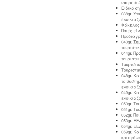
υπηρεσιώ
επικινδύνων. Η άδεια εκδίδεται μετά
Ειδικό σ
από την έγκριση της σχετικής
038gr. Υ
περιβαλλοντικής μελέτης οργάνωσης
ενοικιαζ
του δικτύου συλλογής και μεταφοράς
Φάκελος 
και της ασφάλισης περιβαλλοντικής
Ποιές είν
ευθύνης.
Προδιαγρ
043gr. Σ
τουριστι
044gr. Π
τουριστι
Τουριστι
Τουριστι
Μελέτη και εγκατάσταση
048gr. Κα
λιποσυλλέκτη -
Για τις επιχειρήσεις
το συστη
μαζικής εστίασης, η χρήση
ενοικιαζ
λιποσυλλέκτη, κατόπιν
049gr. Κ
υγειονολογικής μελέτης, συμβατής με
ενοικιαζ
τα πρότυπα DIN 1986-100α, EN 1825-
050gr. Τ
1+2, DIN 4040-100 είναι υποχρεωτική
051gr. Τ
από την υγειονομική διάταξη Υ1γ / ΓΠ /
052gr. Πο
οικ. 47829 / 17
.
053gr. Ε
054gr. Ε
059gr. Κ
κριτηρίω