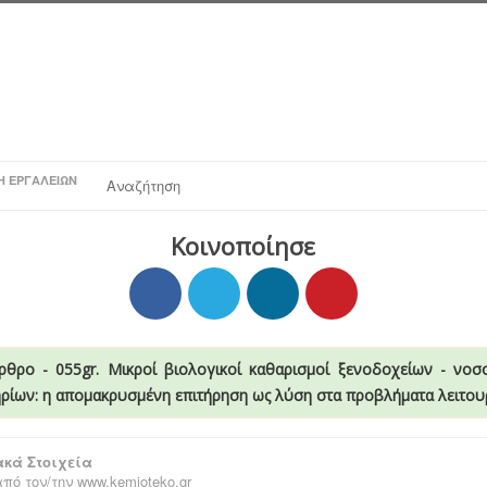
Η ΕΡΓΑΛΕΊΩΝ
Αναζήτηση
Κοινοποίησε
ρθρο - 055gr. Μικροί βιολογικοί καθαρισμοί ξενοδοχείων - νοσ
ρίων: η απομακρυσμένη επιτήρηση ως λύση στα προβλήματα λειτου
κά Στοιχεία
πό τον/την
www.kemioteko.gr