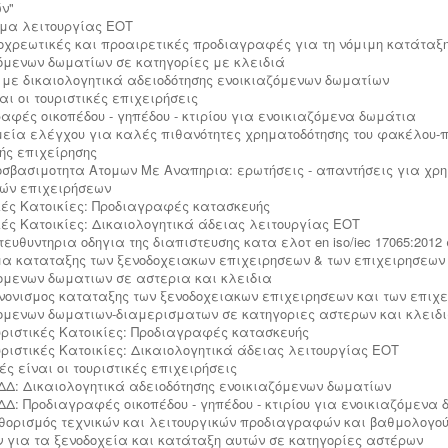
ν"
ήμα λειτουργίας ΕΟΤ
ποχρεωτικές και προαιρετικές προδιαγραφές για τη νόμιμη κατάταξ
όμενων δωματίων σε κατηγορίες με κλειδιά
με δικαιολογητικά αδειοδότησης ενοικιαζόμενων δωματίων
αι οι τουριστικές επιχειρήσεις
αφές οικοπέδου - γηπέδου - κτιρίου για ενοικιαζόμενα δωμάτια
ημεία ελέγχου για καλές πιθανότητες χρηματοδότησης του φακέλου-
κής επιχείρησης
ροσβασιμοτητα Ατομων Με Αναπηρια: ερωτήσεις - απαντήσεις για χρ
κών επιχειρήσεων
κές Κατοικίες: Προδιαγραφές κατασκευής
κές Κατοικίες: Δικαιολογητικά άδειας λειτουργίας ΕΟΤ
τευθυντηρια οδηγια της διαπιστευσης κατα ελοτ en iso/iec 17065:2012
μα καταταξης των ξενοδοχειακων επιχειρησεων & των επιχειρησεων
ομενων δωματιων σε αστερια και κλειδια
ανονισμος καταταξης των ξενοδοχειακων επιχειρησεων και των επιχ
ομενων δωματιων-διαμερισματων σε κατηγοριες αστερων και κλειδ
ουριστικές Κατοικίες: Προδιαγραφές κατασκευής
ουριστικές Κατοικίες: Δικαιολογητικά άδειας λειτουργίας ΕΟΤ
ιές είναι οι τουριστικές επιχειρήσεις
ΕΔΔ: Δικαιολογητικά αδειοδότησης ενοικιαζόμενων δωματίων
ΕΔΔ: Προδιαγραφές οικοπέδου - γηπέδου - κτιρίου για ενοικιαζόμενα
αθορισμός τεχνικών και λειτουργικών προδιαγραφών και βαθμολογο
ν για τα ξενοδοχεία και κατάταξη αυτών σε κατηγορίες αστέρων