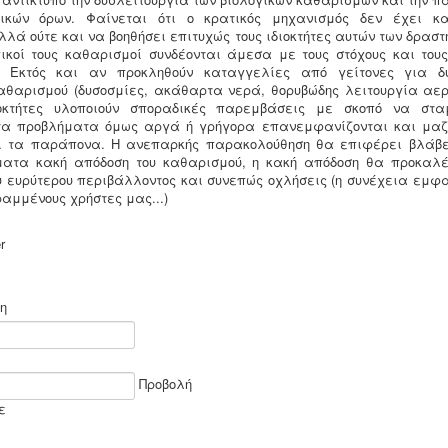
τικών όρων. Φαίνεται ότι ο κρατικός μηχανισμός δεν έχει κ
λά ούτε και να βοηθήσει επιτυχώς τους ιδιοκτήτες αυτών των δραστ
ογικοί τους καθαρισμοί συνδέονται άμεσα με τους στόχους και τους
ς. Εκτός και αν προκληθούν καταγγελίες από γείτονες για δυ
καθαρισμού (δυσοσμίες, ακάθαρτα νερά, θορυβώδης λειτουργία αε
ιοκτήτες υλοποιούν σποραδικές παρεμβάσεις με σκοπό να στα
α προβλήματα όμως αργά ή γρήγορα επανεμφανίζονται και μαζ
ι τα παράπονα. Η ανεπαρκής παρακολούθηση θα επιφέρει βλάβε
ατα κακή απόδοση του καθαρισμού, η κακή απόδοση θα προκαλ
ου ευρύτερου περιβάλλοντος και συνεπώς οχλήσεις (η συνέχεια εμφα
ραμμένους χρήστες μας...)
r
η
Προβολή
ε