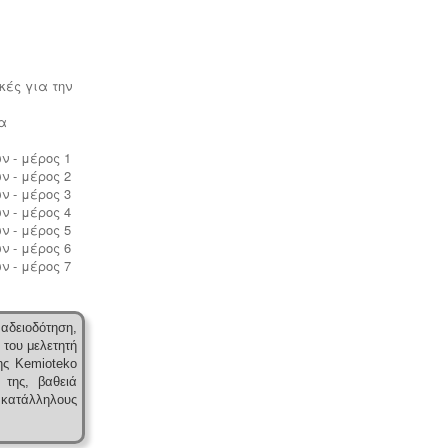
Ηλεκτροδότηση αρδευτικών
γεωτρήσεων -
Για την ηλεκτροδότηση
αγροτικών γεωτρήσεων ή
κές για την
εγκαταστάσεων και την εφαρμογή
χαμηλού αγροτικού τιμολογίου είναι
α
υποχρεωτική η έκδοση άδειας χρήσης
νερού και του Δελτίου
ν - μέρος 1
Γεωργοτεχνικών και
ν - μέρος 2
Γεωργοοικονομικών Στοιχείων.
.
ν - μέρος 3
ν - μέρος 4
ν - μέρος 5
ν - μέρος 6
ν - μέρος 7
αδειοδότηση,
 του μελετητή
ης Kemioteko
 της, βαθειά
κατάλληλους