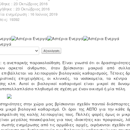
θηκε : 23 Οκτώβριος 2016
ήθηκε : 23 Οκτώβριος 2016
α ενημέρωση : 16 Ιούνιος 2019
εις: 19392
: η ανεπαρκής παρακολούθηση. Είναι γνωστό ότι οι δραστηριότητες,
ύουν αρκετοί άνθρωποι, όταν βρίσκονται μακρυά από συλλο
 επιβάλλεται να λειτουργούν βιολογικούς καθαρισμούς. Τέτοιες δρ
υριστικές επιχειρήσεις, οι κλινικές, τα νοσοκομεία, τα κέντρα
ης κλπ. Αυτοί οι βιολογικοί καθαρισμοί είναι μικροί σε δυναμι
 υποπολλαπλάσιο πληθυσμό σε σχέση με έναν οικισμό ή μία πόλη.
αστηριότητες στην χώρα μας βρίσκονται σχεδόν παντού διάσπαρτες
να μικρό βιολογικό καθαρισμό. Οι όροι της ΑΕΠΟ για την κάθε δ
ασφάλιση της καλής λειτουργίας τους. Πολλές φορές όμως οι μικρο
είναι μεγάλος πονοκέφαλος για τους ιδιοκτήτες και προφανώς, λ
 σωστής ενημέρωσης από τις αρμόδιες αρχές, αφήνονται σχεδόν στη
 αντίκτυπο την δυσλειτουργία των βιολογικών καθαρισμών και την 