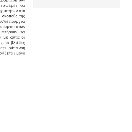
δεξαμενής -
Οι πισίνες είναι χημικές
αταφέρει να
εγκαταστάσεις επεξεργασίας νερού
ηριοτήτων στο
σύμφωνα με το προεδρικό διάταγμα
 σκοπούς της
ΠΔ 274/97. Για την λειτουργία της
σλειτουργία
πισίνας απαιτείται υγειονολογική -
ροσυμπιεστών
χημικοτεχνική μελέτη και κανονισμός
ματήσουν τα
λειτουργίας - ασφαλείας. Η άδεια
ί με αυτά οι
λειτουργίας εκδίδεται με διαδικασίες
ς, οι βλάβες
γνωστοποίησης.
έσει ρύπανση
νίζεται μόνο
Μελέτη προστασίας δεδομένων
πελατών (GDPR) -
Στις 25-05-2018
τίθεται σε εφαρμογή ο
νέος
ευρωπαϊκός κανονισμός προστασίας
δεδομένων (GDPR), σύμφωνα με τον
οποίο όλες οι επιχειρήσεις με
Ευρωπαίους πελάτες
(περιλαμβανομένων και των
Ελλήνων) θα πρέπει να μπορούν να
αποδείξουν, με την αναλογούσα
μελέτη προστασίας δεδομένων, ότι