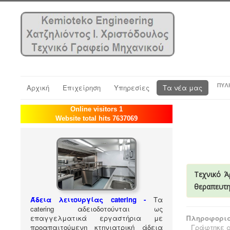
ΠΎΛ
Αρχική
Επιχείρηση
Υπηρεσίες
Τα νέα μας
Online visitors 1
Website total hits 7637069
Τεχνικό Ά
θεραπευτη
Άδεια λειτουργίας catering -
Τα
catering αδειοδοτούνται ως
επαγγελματικά εργαστήρια με
Πληροφορια
προαπαιτούμενη κτηνιατρική άδεια
Γράφτηκε α