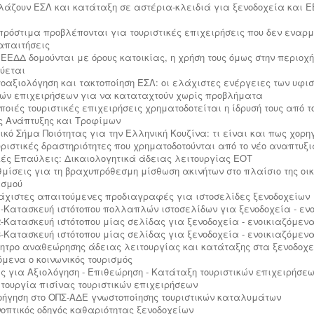
λλάζουν ΕΣΛ και κατάταξη σε αστέρια-κλειδιά για ξενοδοχεία και Ε
ι πρόστιμα προβλέπονται για τουριστικές επιχειρήσεις που δεν εναρμ
 απαιτήσεις
α ΕΕΔΔ δομούνται με όρους κατοικίας, η χρήση τους όμως στην περιοχ
ύεται
υτοαξιολόγηση και τακτοποίηση ΕΣΛ: οι ελάχιστες ενέργειες των υφ
κών επιχειρήσεων για να καταταχτούν χωρίς προβλήματα
ε ποιές τουριστικές επιχειρήσεις χρηματοδοτείται η ίδρυσή τους από 
ς Ανάπτυξης και Τροφίμων
δικό Σήμα Ποιότητας για την Ελληνική Κουζίνα: τι είναι και πως χορη
ουριστικές δραστηριότητες που χρηματοδοτούνται από το νέο αναπτυξι
κές Επαύλεις: Δικαιολογητικά άδειας λειτουργίας ΕΟΤ
υθμίσεις για τη βραχυπρόθεσμη μίσθωση ακινήτων στο πλαίσιο της οι
ασμού
λάχιστες απαιτούμενες προδιαγραφές για ιστοσελίδες ξενοδοχείων
-Κατασκευή ιστότοπου πολλαπλών ιστοσελίδων για ξενοδοχεία - εν
-Κατασκευή ιστότοπου μίας σελίδας για ξενοδοχεία - ενοικιαζόμεν
-Κατασκευή ιστότοπου μίας σελίδας για ξενοδοχεία - ενοικιαζόμεν
ίνητρο αναθεώρησης άδειας λειτουργίας και κατάταξης στα ξενοδοχε
όμενα ο κοινωνικός τουρισμός
ς για Αξιολόγηση - Επιθεώρηση - Κατάταξη τουριστικών επιχειρήσε
ειτουργία πισίνας τουριστικών επιχειρήσεων
λοήγηση στο ΟΠΣ-ΑΔΕ γνωστοποίησης τουριστικών καταλυμάτων
υνοπτικός οδηγός καθαριότητας ξενοδοχείων