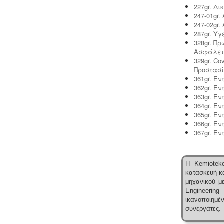
λειτουργία ενός εργαστηρίου ή
227gr. Δ
βιομηχανίας καλλυντικών υπάγεται
247-01gr
στο πρότυπο GMP Καλής
247-02gr
Παρασκευαστικής Πρακτικής και
287gr. Υ
ρυθμίζεται από τον Ευρωπαϊκό
328gr. Π
Κανονισμό 1223/2009.
Ασφάλει
329gr. C
Προστασί
361gr. Ε
362gr. Ε
363gr. Ε
364gr. Ε
365gr. Ε
366gr. Ε
367gr. Ε
Η Kemioteko
κατασκευή κα
μηχανικού με
Engineering
ικανοποιημ
συνεργάτες.