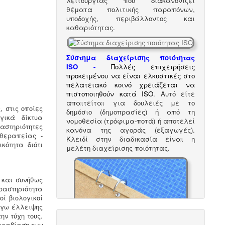
λειτουργίας που διακανονίζει
θέματα πολιτικής παραπόνων,
υποδοχής, περιβάλλοντος και
καθαριότητας.
Σύστημα διαχείρισης ποιότητας
ISO
-
Πολλές επιχειρήσεις
προκειμένου να είναι ελκυστικές στο
πελατειακό κοινό χρειάζεται να
πιστοποιηθούν κατά ISO
. Αυτό είτε
απαιτείται για δουλειές με το
 στις οποίες
δημόσιο (δημοπρασίες) ή από τη
γικά δίκτυα
νομοθεσία (τρόφιμα-ποτά) ή αποτελεί
αστηριότητες
κανόνα της αγοράς (εξαγωγές).
 θεραπείας -
Κλειδί στην διαδικασία είναι η
κότητα διότι
μελέτη διαχείρισης ποιότητας.
 και συνήθως
ραστηριότητα
ί βιολογικοί
όγω έλλειψης
ν τύχη τους.
Μελέτη πισίνας / κολυμβητικής
παραβίαση των