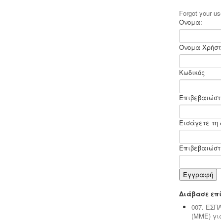
Forgot your 
Όνομα:
Όνομα Χρήστ
Ανελκυστήρες προσώπων -
.
Η
λειτουργία παλιών ανελκυστήρων
χωρίς στοιχεία νομιμότητας
Κωδικός
επιτρέπεται μετά από σύνταξη
μελέτης - σχεδιων ανελκυστήρα,
συντήρησης, πιστοποίησης και έκδοσης
Επιβεβαιώστ
βεβαίωσης καταχώρησης στην
αρμόδια υπηρεσία.
Εισάγετε τη 
Επιβεβαιώστε
Συλλογή και μεταφορά λιπαντικών
Εγγραφή
- ορυκτέλαιων
Η δραστηριότητα
συλλογής και μεταφοράς
Διάβασε επί
επικίνδυνων
χρησιμοποιημένων
007. ΕΣΠ
ορυκτέλαιων - λιπαντικών ασκείται
(ΜΜΕ) γι
μετά από την έκδοση άδειας