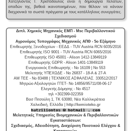
Χατζηλιόντος Ι. Χριστόδουλος είναι η δημιουργία πελατών,
οπαδών της, βαθειά ικανοποιημένων, που θέλουν να κάνουν
διαχρονικά τα σωστά πράγματα με τους κατάλληλους συνεργάτες.
Διπλ. Χημικός Μηχανικός ΕΜΠ - Msc Περιβαλλοντικού
Σχεδιασμού
Αγρονόμος Τοπογράφος Μηχανικός ΑΠΘ - 5ο Εξάμηνο
Επιθεωρητής Ξενοδοχείων - ΕΕΔΔ - TUV Austria RCN 6035/2016
Επιθεωρητής ISO 9001 - TUV Austria RCN 6065/2016
Επιθεωρητής ISO 45001 - Alison 1412-13849119
Επιθεωρητής GDPR - Alison 1401-13849119
Ενεργειακός Επιθεωρητής - No 16109 | No 553
Μελετητής ΥΠΕΧΩΔΕ - No 26837 - 18-A & 27-A
ΑΜ ΤΕΕ - No 83488 | ΤΕΧΝΙΚΟΣ ΑΣΦΑΛΕΙΑΣ. 330512/2017
Μητρώο Αξιολογητών ΓΓΕΤ- No 14856/95711/08-06-17
Ελεγκτής Δόμησης - No 4517
τηλ +302399-022359
Βασ Πιτσούλη 1, TK 63080, Νέα Καλλικράτεια
Χαλκιδική, Ελλάδα |
http://kemioteko.gr
Μελετητικές Υπηρεσίες Βιομηχανικών & Περιβαλλοντικών
Εγκαταστάσεων
:
Σχεδιασμός, Αδειοδότηση, Διαχείριση Ποιοτικού Ελέγχου &
Κατασκευών,