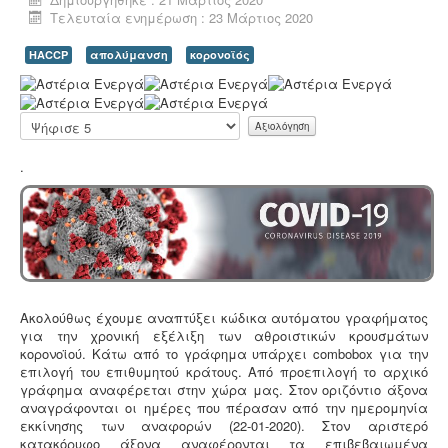
Τελευταία ενημέρωση : 23 Μάρτιος 2020
HACCP
απολύμανση
κορονοϊός
Υγρά απόβλητα παραγωγής καλλυντικών -
Α
Υπολογισμός χημικά απαιτούμενου οξυγόνου -
.
Τα
ξ
υγρά απόβλητα από την παραγωγή καλλυντικών
ι
Παρακαλώ
ελέγχονται ως προς τις απαιτήσεις επεξεργασίας
ο
αξιολογήστε
μέσα από ειδική μελέτη επεξεργασίας και διάθεσης
λ
πριν την σύνδεση με το κεντρικό δίκτυο αποχέτευσης.
.
ό
γ
η
σ
η
Χ
ρ
ή
Μελέτη και εγκατάσταση λιποσυλλέκτη -
Για τις
σ
Ακολούθως
έχουμε αναπτύξει κώδικα αυτόματου γραφήματος
επιχειρήσεις μαζικής εστίασης, η χρήση λιποσυλλέκτη,
τ
για την χρονική εξέλιξη των αθροιστικών κρουσμάτων
κατόπιν υγειονολογικής μελέτης, συμβατής με τα
η
κορονοϊού. Κάτω από το γράφημα υπάρχει combobox για την
πρότυπα DIN 1986-100α, EN 1825-1+2, DIN 4040-100 είναι
:
επιλογή του επιθυμητού κράτους. Από προεπιλογή το αρχικό
υποχρεωτική από την υγειονομική διάταξη Υ1γ / ΓΠ /
γράφημα αναφέρεται στην χώρα μας. Στον οριζόντιο άξονα
οικ. 47829 / 17
.
5
αναγράφονται οι ημέρες που πέρασαν από την ημερομηνία
εκκίνησης των αναφορών (22-01-2020). Στον αριστερό
/
κατακόρυφο
άξονα αναφέρονται τα επιβεβαιωμένα