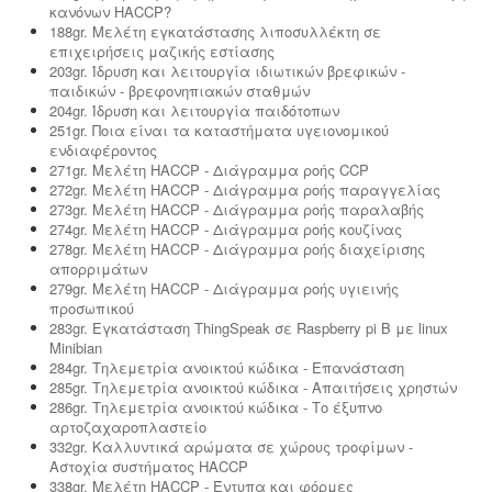
κανόνων HACCP?
188gr. Μελέτη εγκατάστασης λιποσυλλέκτη σε
επιχειρήσεις μαζικής εστίασης
203gr. Ίδρυση και λειτουργία ιδιωτικών βρεφικών -
παιδικών - βρεφονηπιακών σταθμών
204gr. Ίδρυση και λειτουργία παιδότοπων
251gr. Ποια είναι τα καταστήματα υγειονομικού
ενδιαφέροντος
271gr. Μελέτη HACCP - Διάγραμμα ροής CCP
272gr. Μελέτη HACCP - Διάγραμμα ροής παραγγελίας
273gr. Μελέτη HACCP - Διάγραμμα ροής παραλαβής
274gr. Μελέτη HACCP - Διάγραμμα ροής κουζίνας
278gr. Μελέτη HACCP - Διάγραμμα ροής διαχείρισης
απορριμάτων
279gr. Μελέτη HACCP - Διάγραμμα ροής υγιεινής
προσωπικού
283gr. Εγκατάσταση ThingSpeak σε Raspberry pi B με linux
Minibian
284gr. Τηλεμετρία ανοικτού κώδικα - Επανάσταση
285gr. Τηλεμετρία ανοικτού κώδικα - Απαιτήσεις χρηστών
286gr. Τηλεμετρία ανοικτού κώδικα - Το έξυπνο
αρτοζαχαροπλαστείο
332gr. Καλλυντικά αρώματα σε χώρους τροφίμων -
Αστοχία συστήματος HACCP
338gr. Μελέτη HACCP - Έντυπα και φόρμες