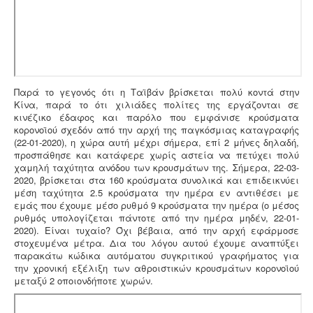
Ανελκυστήρες προσώπων -
.
Η λειτουργία παλιών
ανελκυστήρων χωρίς στοιχεία νομιμότητας
επιτρέπεται μετά από σύνταξη μελέτης - σχεδιων
ανελκυστήρα, συντήρησης, πιστοποίησης και έκδοσης
Παρά το γεγονός ότι η Ταϊβάν βρίσκεται πολύ κοντά στην
βεβαίωσης καταχώρησης στην αρμόδια υπηρεσία.
Κίνα, παρά το ότι χιλιάδες πολίτες της εργάζονται σε
κινέζικο έδαφος και παρόλο που εμφάνισε κρούσματα
κορονοϊού σχεδόν από την αρχή της παγκόσμιας καταγραφής
(22-01-2020), η χώρα αυτή μέχρι σήμερα, επί 2 μήνες δηλαδή,
προσπάθησε και κατάφερε χωρίς αστεία να πετύχει πολύ
χαμηλή ταχύτητα ανόδου των κρουσμάτων της. Σήμερα, 22-03-
2020, βρίσκεται στα 160 κρούσματα συνολικά και επιδεικνύει
Ενεργειακά πιστοποιητικά -
Όλες οι αγοραπωλησίες,
μέση ταχύτητα 2.5 κρούσματα την ημέρα εν αντιθέσει με
μισθώσεις, ανακαινίσεις και μονώσεις κατοικιών -
εμάς που έχουμε μέσο ρυθμό 9 κρούσματα την ημέρα (ο μέσος
επαγγελματικών χώρων προαπαιτούν την ύπαρξη
ρυθμός υπολογίζεται πάντοτε από την ημέρα μηδέν, 22-01-
ενεργειακού πιστοποιητικού
2020). Είναι τυχαίο? Όχι βέβαια, από την αρχή εφάρμοσε
στοχευμένα μέτρα. Δια του λόγου αυτού έχουμε αναπτύξει
παρακάτω κώδικα αυτόματου συγκριτικού γραφήματος για
την χρονική εξέλιξη των αθροιστικών κρουσμάτων κορονοϊού
μεταξύ 2 οποιονδήποτε χωρών.