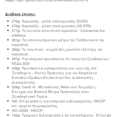
.
Διάβασε επίσης:
275gr. Κορονοϊός - μέσα απολύμανσης (ECDC)
276gr. Κορονοϊός - μέσα απολύμανσης (US EPA)
277gr. Τελευταία στατιστικά κορονοϊού - Coronavirus live
statistics
281gr. Τα αποτελεσματικά μέτρα της Ταϊβάν κατά του
κορονοϊού
282gr. Το λογιστικό - σιγμοειδές μοντέλο εξέλιξης του
κορονοιού
287gr. Υγειονομικό πρωτόκολλο λειτουργίας ξενοδοχείων -
ΕΕΔΔ 2020
328gr. Πρωτόκολλα καθαριότητας και υγιεινής στο
Ξενοδοχείο – Καλές Πρακτικές για την Ασφάλεια
Ευπαθών Ομάδων-Επισκεπτών Και Διαδικασίες
Διασφάλισης
329gr. Covid 19 - Μεταδοτικές Νόσοι και Λοιμώξεις -
Έλεγχος και Βασικά Μέτρα Προστασίας στον
Ξενοδοχειακό Τομέα
020. Επιχειρήσεις υγειονομικού ενδιαφέροντος, HACCP
και αρχεία θερμοκρασίας
ISO 22000 - HACCP
142gr. Τροφικές δηλητηριάσεις σε καταστήματα - Έλλειψη