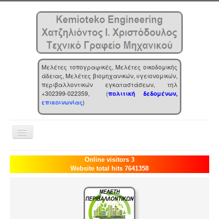
Μελέτες τοπογραφικές, Μελέτες οικοδομικής
άδειας, Μελέτες βιομηχανικών, υγειονομικών,
περιβαλλοντικών εγκαταστάσεων, τηλ
+302399-022359, (
πολιτική δεδομένων,
επικοινωνίας
)
Toggle
Navigation
Αρχική
Online visitors 3
Website total hits 7641358
Επιχείρηση
Υπηρεσίες
Τα νέα μας